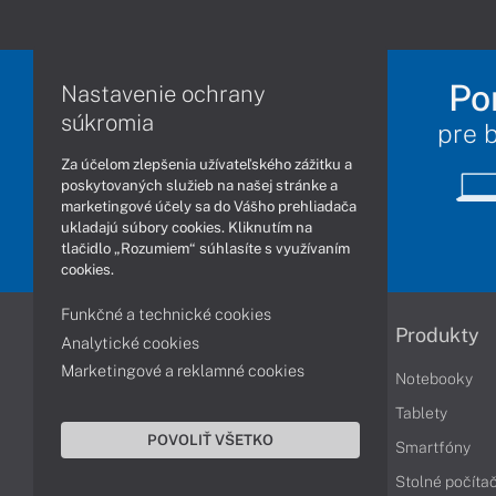
Po
Nastavenie ochrany
súkromia
pre 
Za účelom zlepšenia užívateľského zážitku a
poskytovaných služieb na našej stránke a
marketingové účely sa do Vášho prehliadača
ukladajú súbory cookies. Kliknutím na
tlačidlo „Rozumiem“ súhlasíte s využívaním
cookies.
Funkčné a technické cookies
Informácie
Produkty
Analytické cookies
Marketingové a reklamné cookies
Obchodné podmienky
Notebooky
Reklamačné podmienky
Tablety
POVOLIŤ VŠETKO
Ochrana osobných údajov
Smartfóny
Vrátenie tovaru
Stolné počíta