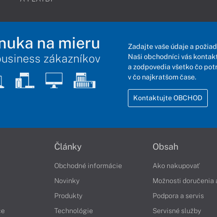
nuka na mieru
Zadajte vaše údaje a požiad
business zákazníkov
Naši obchodníci vás kontakt
a zodpovedia všetko čo pot
v čo najkratšom čase.
Kontaktujte OBCHOD
Články
Obsah
Obchodné informácie
Ako nakupovať
Novinky
Možnosti doručenia 
Produkty
Podpora a servis
če
Technológie
Servisné služby