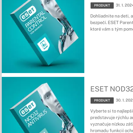
31. 1. 202
PRODUKT
Dohliadnite na deti, a
bezpečí. ESET Parent
ktoré vám s tým pom
ESET NOD3
30. 1. 20
PRODUKT
Vyberte si to najlep
predstavuje rýchlu a
vyznačuje nízkou záť
hromadu funkcií och