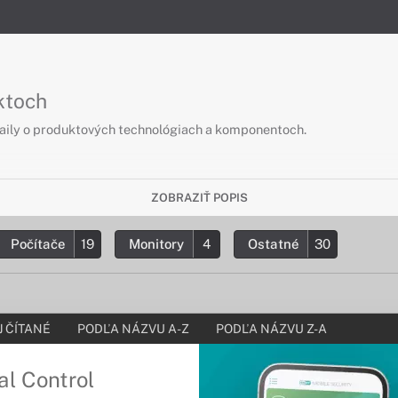
ktoch
taily o produktových technológiach a komponentoch.
ZOBRAZIŤ POPIS
Počítače
19
Monitory
4
Ostatné
30
 ČÍTANÉ
PODĽA NÁZVU A-Z
PODĽA NÁZVU Z-A
l Control