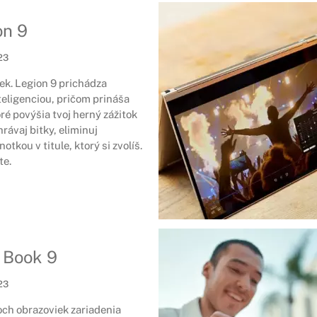
on 9
23
ek. Legion 9 prichádza
eligenciou, pričom prináša
ré povýšia tvoj herný zážitok
rávaj bitky, eliminuj
otkou v titule, ktorý si zvolíš.
te.
 Book 9
23
och obrazoviek zariadenia