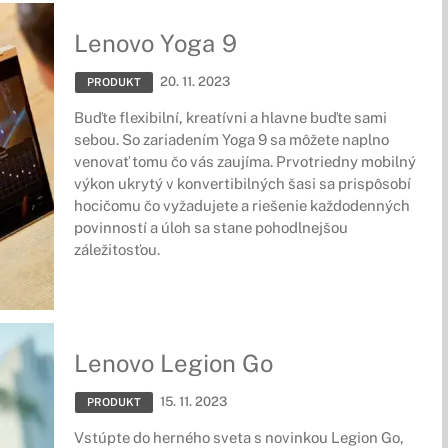
Lenovo Yoga 9
20. 11. 2023
PRODUKT
Buďte flexibilní, kreatívni a hlavne buďte sami
sebou. So zariadením Yoga 9 sa môžete naplno
venovať tomu čo vás zaujíma. Prvotriedny mobilný
výkon ukrytý v konvertibilných šasi sa prispôsobí
hocičomu čo vyžadujete a riešenie každodenných
povinností a úloh sa stane pohodlnejšou
záležitosťou.
Lenovo Legion Go
15. 11. 2023
PRODUKT
Vstúpte do herného sveta s novinkou Legion Go,