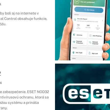
4
by boli aj na internete v
al Control obsahuje funkcie,
ôžu.
2
24
šie zabezpečenie. ESET NOD32
ntivírusovú ochranu, ktorá sa
ažou systému a prináša
rany.