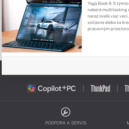
Yoga Book 9. S týmt
naberá multitasking 
naraz oveľa viac vecí,
súčasne alebo sa kre
pracovným priestorom
PODPORA A SERVIS