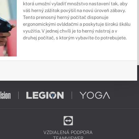
ktorá umožní vyladiť množstvo nastavení tak, aby
váš herný zážitok povýšil na novú úroveň zábavy.
Tento prenosný herný počítač disponuje
ergonomickými ovládačmi a poskytuje širokú škálu
využitia. V jednej chvíli je to herný nástroj a v
druhej počítač, s ktorým vybavíte čo potrebujete.
VZDIALENÁ PODPORA
TEAMVIEWER