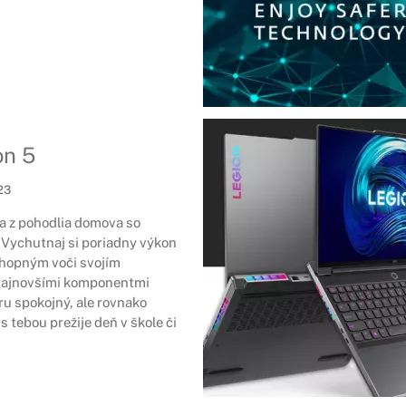
on 5
23
a z pohodlia domova so
 Vychutnaj si poriadny výkon
hopným voči svojím
 najnovšími komponentmi
u spokojný, ale rovnako
s tebou prežije deň v škole či