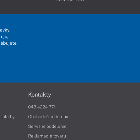
avky.
ujú,
rebujete
Kontakty
043 4224 771
a platby
Obchodné oddelenie
Servisné oddelenie
Reklamácia tovaru