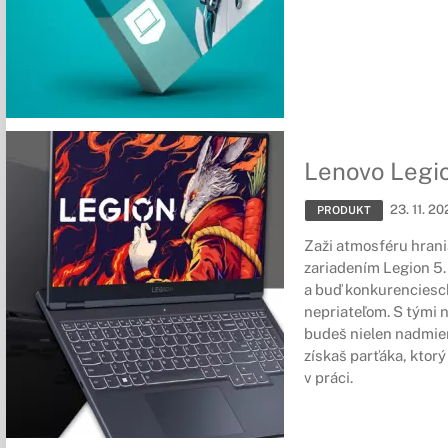
Lenovo Legi
23. 11. 20
PRODUKT
Zaži atmosféru hrani
zariadením Legion 5.
a buď konkurenciesc
nepriateľom. S tými
budeš nielen nadmier
získaš parťáka, ktorý 
v práci.