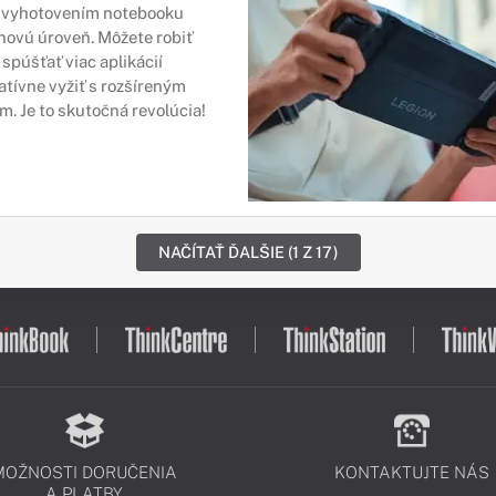
o vyhotovením notebooku
novú úroveň. Môžete robiť
 spúšťať viac aplikácií
atívne vyžiť s rozšíreným
. Je to skutočná revolúcia!
NAČÍTAŤ ĎALŠIE (1 Z 17)
MOŽNOSTI DORUČENIA
KONTAKTUJTE NÁS
A PLATBY