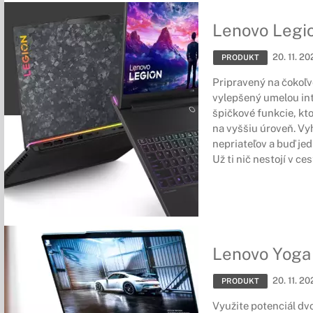
Lenovo Legi
20. 11. 20
PRODUKT
Pripravený na čokoľv
vylepšený umelou int
špičkové funkcie, kto
na vyššiu úroveň. Vyh
nepriateľov a buď jedn
Už ti nič nestojí v ces
Lenovo Yoga
20. 11. 20
PRODUKT
Využite potenciál dv