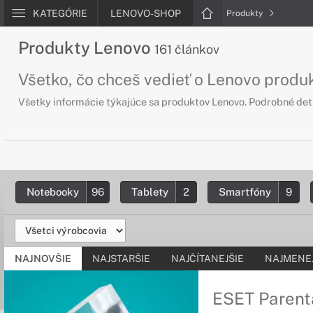
KATEGÓRIE
LENOVO-SHOP
Produkty
Produkty Lenovo
161 článkov
Všetko, čo chceš vedieť o Lenovo produ
Všetky informácie týkajúce sa produktov Lenovo. Podrobné de
Notebooky
96
Tablety
2
Smartfóny
9
NAJNOVŠIE
NAJSTARŠIE
NAJČÍTANEJŠIE
NAJMENEJ
ESET Parenta