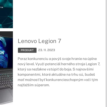
Lenovo Legion 7
23. 11. 2023
PRODUKT
Poraz konkurenciu a povýš svoje hranie na úplne
nový level. Využi potenciál herného stroja Legion 7,
ktorý sa nezľakne vstúpiť do boja. S najnovšími
komponentmi, ktoré aktuálne na trhu sú, budeš
mať možnosť byť konkurencieschopným voči tým
najťažším súperom.