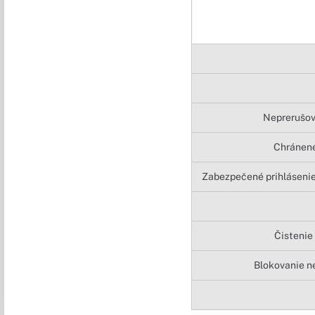
Neprerušov
Chránené
Zabezpečené prihláseni
Čistenie
Blokovanie n