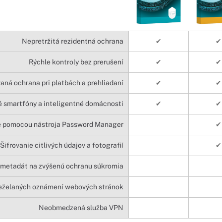
Nepretržitá rezidentná ochrana
✔
✔
Rýchle kontroly bez prerušení
✔
✔
aná ochrana pri platbách a prehliadaní
✔
✔
 smartfóny a inteligentné domácnosti
✔
✔
e pomocou nástroja Password Manager
✔
Šifrovanie citlivých údajov a fotografií
✔
 metadát na zvýšenú ochranu súkromia
eželaných oznámení webových stránok
Neobmedzená služba VPN