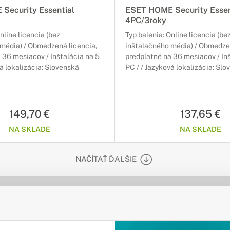
Security Essential
ESET HOME Security Essen
4PC/3roky
nline licencia (bez
Typ balenia: Online licencia (be
média) / Obmedzená licencia,
inštalačného média) / Obmedzen
 36 mesiacov / Inštalácia na 5
predplatné na 36 mesiacov / In
vá lokalizácia: Slovenská
PC / / Jazyková lokalizácia: Sl
149,70 €
137,65 €
NA SKLADE
NA SKLADE
NAČÍTAŤ ĎALŠIE