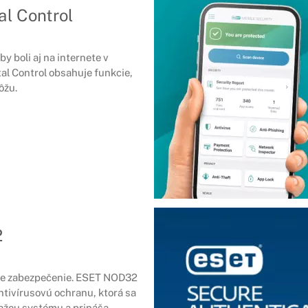
l Control
by boli aj na internete v
al Control obsahuje funkcie,
ôžu.
2
šie zabezpečenie. ESET NOD32
ntivírusovú ochranu, ktorá sa
ažou systému a prináša