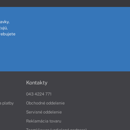
avky.
ujú,
rebujete
Kontakty
043 4224 771
a platby
Obchodné oddelenie
Servisné oddelenie
Reklamácia tovaru
TeamViewer (vzdialená podpora)