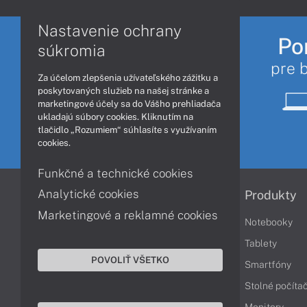
Nastavenie ochrany
Po
súkromia
pre 
Za účelom zlepšenia užívateľského zážitku a
poskytovaných služieb na našej stránke a
marketingové účely sa do Vášho prehliadača
ukladajú súbory cookies. Kliknutím na
tlačidlo „Rozumiem“ súhlasíte s využívaním
cookies.
Funkčné a technické cookies
Analytické cookies
Informácie
Produkty
Marketingové a reklamné cookies
Obchodné podmienky
Notebooky
Reklamačné podmienky
Tablety
POVOLIŤ VŠETKO
Ochrana osobných údajov
Smartfóny
Vrátenie tovaru
Stolné počíta
Vyhlásenie o prístupnosti
Monitory