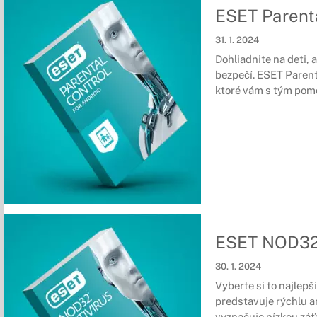
ESET Parenta
31. 1. 2024
Dohliadnite na deti, a
bezpečí. ESET Parent
ktoré vám s tým pom
ESET NOD3
30. 1. 2024
Vyberte si to najlep
predstavuje rýchlu a
vyznačuje nízkou záť