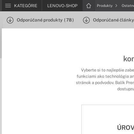
KATEGÓRIE
LENOVO-SHOP
Produkty
Ostat
Odporúčané produkty
(
78
)
Odporúčané články
ko
Vyberte si to najlepšie zab
funkciami ako technológia ant
stránok a podvodov. Balík Pre
dostupná
ÚROV