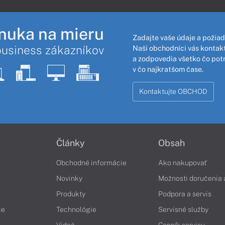
nuka na mieru
Zadajte vaše údaje a požiad
business zákazníkov
Naši obchodníci vás kontakt
a zodpovedia všetko čo pot
v čo najkratšom čase.
Kontaktujte OBCHOD
Články
Obsah
Obchodné informácie
Ako nakupovať
Novinky
Možnosti doručenia 
Produkty
Podpora a servis
če
Technológie
Servisné služby
Videá
Cenník servisu