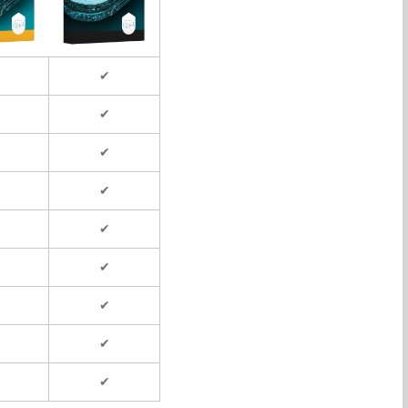
✔
✔
✔
✔
✔
✔
✔
✔
✔