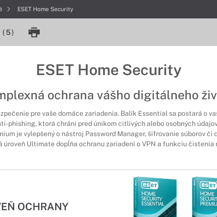
né
ESET Home Security
(
5
)
ESET Home Security
mplexná ochrana vášho digitálneho živ
ezpečenie pre vaše domáce zariadenia. Balík Essential sa postará o v
i-phishing, ktorá chráni pred únikom citlivých alebo osobných údajo
mium je vylepšený o nástroj Password Manager, šifrovanie súborov či 
 úroveň Ultimate dopĺňa ochranu zariadení o VPN a funkciu čistenia
EŇ OCHRANY