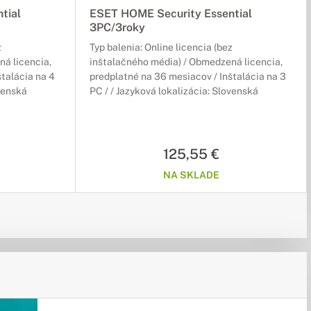
tial
ESET HOME Security Essential
3PC/3roky
z
Typ balenia: Online licencia (bez
á licencia,
inštalačného média) / Obmedzená licencia,
štalácia na 4
predplatné na 36 mesiacov / Inštalácia na 3
ovenská
PC / / Jazyková lokalizácia: Slovenská
125,55 €
NA SKLADE