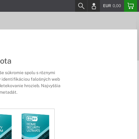
EUR
0,00
ota
aše súkromie spolu s rôznymi
v identifikáciou falošných web
detekovanie hrozieb. Najvyššia
 metadát.