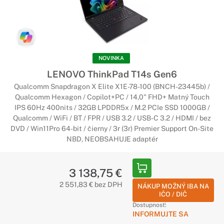
NOVINKA
LENOVO ThinkPad T14s Gen6
Qualcomm Snapdragon X Elite X1E-78-100 (BNCH-23445b) /
Qualcomm Hexagon / Copilot+PC / 14,0" FHD+ Matný Touch
IPS 60Hz 400nits / 32GB LPDDR5x / M.2 PCIe SSD 1000GB /
Qualcomm / WiFi / BT / FPR / USB 3.2 / USB-C 3.2 / HDMI / bez
DVD / Win11Pro 64-bit / čierny / 3r (3r) Premier Support On-Site
NBD, NEOBSAHUJE adaptér
3 138,75 €
2 551,83 € bez DPH
NÁKUP MOŽNÝ IBA NA
IČO / DIČ
Dostupnosť:
INFORMUJTE SA