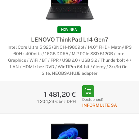
vzhľadu a skvelým funkciám týchto firemných notebookov.
Sú zabezpečené, navrhnuté pre zvýšenie produktivity a
vďaka ich vzhľadu bude vaše podnikanie vyzerať štýlovejšie.
NOVINKA
Notebooky Lenovo ThinkPad T
LENOVO ThinkPad L14 Gen7
Môžete sa na neho spoľahnúť
Intel Core Ultra 5 325 (BNCH-19809b) / 14,0" FHD+ Matný IPS
60Hz 400nits / 16GB DDR5 / M.2 PCIe SSD 512GB / Intel
Tieto skvelé notebooky sú odolné a výkonné, či už ste v
Graphics / WiFi / BT / FPR / USB 2.0 / USB 3.2 / Thunderbolt 4 /
kancelárii alebo v teréne. Funkcie pre vašu produktivitu -
LAN / HDMI / bez DVD / Win11Pro 64-bit / čierny / 3r (3r) On-
vynikajúca výdrž batérie, bleskovo rýchle porty USB-
Site, NEOBSAHUJE adaptér
Thunderbolt a výkonné spracovanie vám umožní udržať krok.
Notebooky Lenovo ThinkPad X
1 481,20 €
Dostupnosť:
1 204,23 € bez DPH
Prvotriedny zážitok
INFORMUJTE SA
Vďaka menšej veľkosti a skvelej výdrži batérie je rad
ThinkPad X jasnou voľbou pre podnikateľov na cestách. Každý
profesionál si zvolí rad X vďaka jeho spracovaniu,
všestrannosti a skvelým zabezpečovacím vlastnostiam.