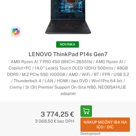
Notebooky Lenovo ThinkPad Z
Najnovšie zariadenia modelovej rady
ThinkPad
Modelová rada ThinkPad predstavuje tie najvýkonnejšie
pracovné stanice svojej kategórie, ktoré spoľahlivo poslúžia v
NOVINKA
kancelárii i mimo nej. Novinka ThinkPad Z predstavuje
ultramobilné firemné zariadenia, ktoré sa môžu pochváliť
LENOVO ThinkPad P14s Gen7
množstvom skvelých funkcií a najnovším hardvérom, ktorý sa
AMD Ryzen AI 7 PRO 450 (BNCH-26551b) / AMD Ryzen AI /
na trhu nachádza. Notebooky ThinkPad Z v sebe spájajú tri
Copilot+PC / 14,0" Lesklý Touch OLED 120Hz 500nits / 48GB
základné piliere - inovácie, moderný dizajn a kvalitu.
DDR5 / M.2 PCIe SSD 1000GB / AMD / WiFi / BT / FPR / USB 3.2
/ Thunderbolt 4 / LAN / HDMI / bez DVD / Win11Pro 64-bit /
čierny / 3r (3r) Premier Support On-Site NBD, NEOBSAHUJE
adaptér
3 774,25 €
3 068,50 € bez DPH
NÁKUP MOŽNÝ IBA NA
IČO / DIČ
Dostupnosť: