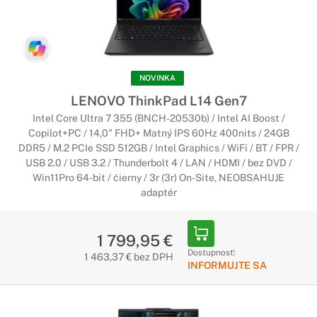
Notebooky Lenovo ThinkPad L
Legendárna spoľahlivosť a technológie
Ak je pre vás najdôležitejšia produktivita a cena, tieto
NOVINKA
notebooky sú tu práve pre vás. Rad L, ako aj celá séria
LENOVO ThinkPad L14 Gen7
notebookov ThinkPad, ponúka legendárnu spoľahlivosť, našu
ocenenú klávesnicu odolnú voči poliatiu, bezpečnostné
Intel Core Ultra 7 355 (BNCH-20530b) / Intel AI Boost /
funkcie a špičkové webové konferencie za rozumné ceny.
Copilot+PC / 14,0" FHD+ Matný IPS 60Hz 400nits / 24GB
DDR5 / M.2 PCIe SSD 512GB / Intel Graphics / WiFi / BT / FPR /
USB 2.0 / USB 3.2 / Thunderbolt 4 / LAN / HDMI / bez DVD /
Notebooky Lenovo ThinkPad P
Win11Pro 64-bit / čierny / 3r (3r) On-Site, NEOBSAHUJE
Tie najvýkonnejšie notebooky
adaptér
Vďaka spojeniu prenosnosti notebooku a výkonu pracovnej
stanice je rad notebookov ThinkPad P certifikovaný ISV pre
1 799,95 €
všetky hlavné aplikácie. Tieto systémy sú vybavené
Dostupnosť:
1 463,37 € bez DPH
výnimočne rýchlou grafikou a procesormi a najmodernejšími
INFORMUJTE SA
technológiami, ktoré zvládnu náročné úlohy - v prekvapivo
ľahkom vyhotovení.