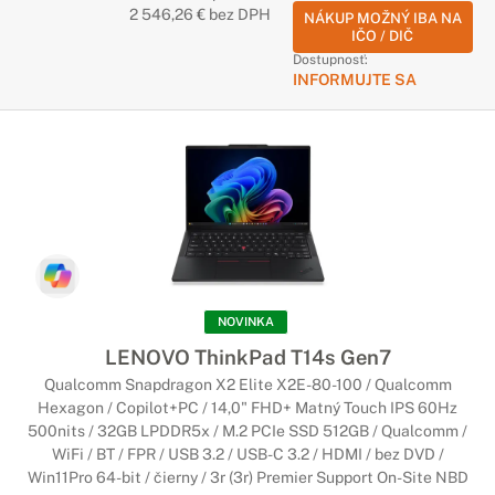
2 546,26 € bez DPH
NÁKUP MOŽNÝ IBA NA
IČO / DIČ
Dostupnosť:
INFORMUJTE SA
NOVINKA
LENOVO ThinkPad T14s Gen7
Qualcomm Snapdragon X2 Elite X2E-80-100 / Qualcomm
Hexagon / Copilot+PC / 14,0" FHD+ Matný Touch IPS 60Hz
500nits / 32GB LPDDR5x / M.2 PCIe SSD 512GB / Qualcomm /
WiFi / BT / FPR / USB 3.2 / USB-C 3.2 / HDMI / bez DVD /
Win11Pro 64-bit / čierny / 3r (3r) Premier Support On-Site NBD