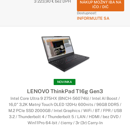
3 223,90 € bez DPH
NÁKUP MOŽNÝ IBA NA
IČO / DIČ
Dostupnosť:
INFORMUJTE SA
NOVINKA
LENOVO ThinkPad T16g Gen3
Intel Core Ultra 9 275HX (BNCH-56074b) / Intel AI Boost /
16,0" 3,2K Matný Touch OLED 120Hz 600nits / 96GB DDR5 /
M.2 PCIe SSD 2000GB / Intel Graphics / WiFi / BT / FPR / USB
3.2 / Thunderbolt 4 / Thunderbolt 5 / LAN / HDMI / bez DVD /
Win11Pro 64-bit / čierny / 3r (3r) Carry-In