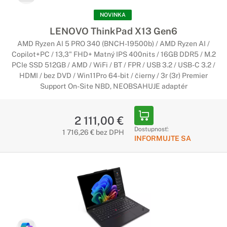
NOVINKA
LENOVO ThinkPad X13 Gen6
AMD Ryzen AI 5 PRO 340 (BNCH-19500b) / AMD Ryzen AI /
Copilot+PC / 13,3" FHD+ Matný IPS 400nits / 16GB DDR5 / M.2
PCIe SSD 512GB / AMD / WiFi / BT / FPR / USB 3.2 / USB-C 3.2 /
HDMI / bez DVD / Win11Pro 64-bit / čierny / 3r (3r) Premier
Support On-Site NBD, NEOBSAHUJE adaptér
2 111,00 €
Dostupnosť:
1 716,26 € bez DPH
INFORMUJTE SA