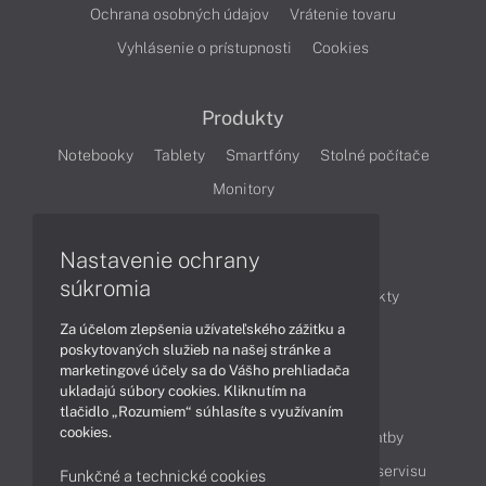
Ochrana osobných údajov
Vrátenie tovaru
Vyhlásenie o prístupnosti
Cookies
Produkty
Notebooky
Tablety
Smartfóny
Stolné počítače
Monitory
Nastavenie ochrany
Články
súkromia
Obchodné informácie
Novinky
Produkty
Za účelom zlepšenia užívateľského zážitku a
Technológie
Videá
poskytovaných služieb na našej stránke a
marketingové účely sa do Vášho prehliadača
ukladajú súbory cookies. Kliknutím na
Obsah
tlačidlo „Rozumiem“ súhlasíte s využívaním
cookies.
Ako nakupovať
Možnosti doručenia a platby
Podpora a servis
Servisné služby
Cenník servisu
Funkčné a technické cookies