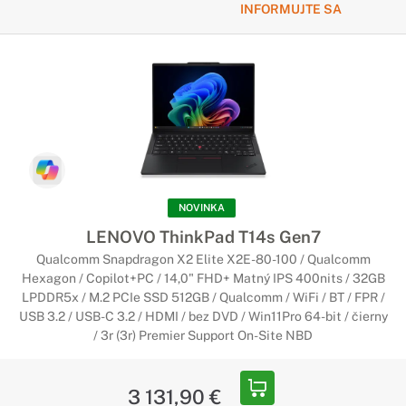
INFORMUJTE SA
NOVINKA
LENOVO ThinkPad T14s Gen7
Qualcomm Snapdragon X2 Elite X2E-80-100 / Qualcomm
Hexagon / Copilot+PC / 14,0" FHD+ Matný IPS 400nits / 32GB
LPDDR5x / M.2 PCIe SSD 512GB / Qualcomm / WiFi / BT / FPR /
USB 3.2 / USB-C 3.2 / HDMI / bez DVD / Win11Pro 64-bit / čierny
/ 3r (3r) Premier Support On-Site NBD
3 131,90 €