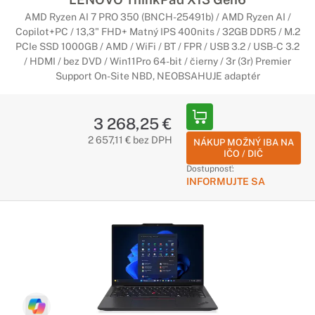
AMD Ryzen AI 7 PRO 350 (BNCH-25491b) / AMD Ryzen AI /
Copilot+PC / 13,3" FHD+ Matný IPS 400nits / 32GB DDR5 / M.2
PCIe SSD 1000GB / AMD / WiFi / BT / FPR / USB 3.2 / USB-C 3.2
/ HDMI / bez DVD / Win11Pro 64-bit / čierny / 3r (3r) Premier
Support On-Site NBD, NEOBSAHUJE adaptér
3 268,25 €
2 657,11 € bez DPH
NÁKUP MOŽNÝ IBA NA
IČO / DIČ
Dostupnosť:
INFORMUJTE SA