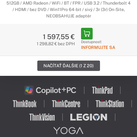
512GB / AMD Radeon / WiFi / BT / FPR / USB 3.2 / Thunderbolt 4
/ HDMI / bez DVD / Win11Pro 64-bit / sivý / 3r (3r) On-Site,
NEOBSAHUJE adaptér
1 597,55 €
Dostupnosť:
1 298,82 € bez DPH
INFORMUJTE SA
NAČÍTAŤ ĎALŠIE (1 Z 20)