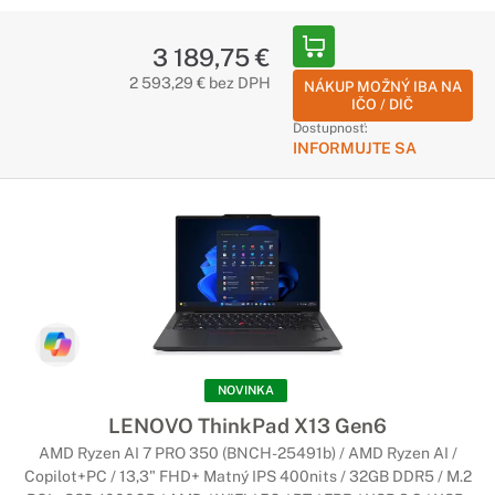
3 189,75 €
2 593,29 € bez DPH
NÁKUP MOŽNÝ IBA NA
IČO / DIČ
Dostupnosť:
INFORMUJTE SA
NOVINKA
LENOVO ThinkPad X13 Gen6
AMD Ryzen AI 7 PRO 350 (BNCH-25491b) / AMD Ryzen AI /
Copilot+PC / 13,3" FHD+ Matný IPS 400nits / 32GB DDR5 / M.2