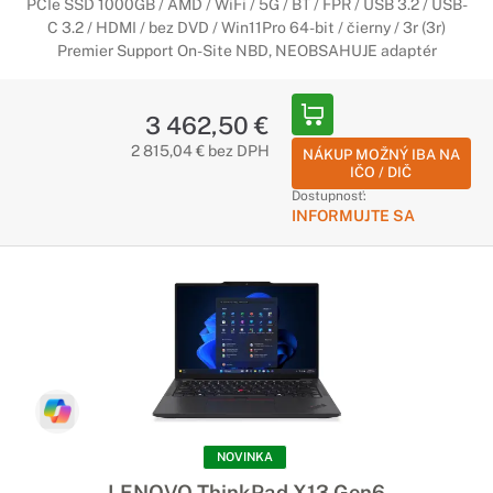
PCIe SSD 1000GB / AMD / WiFi / 5G / BT / FPR / USB 3.2 / USB-
C 3.2 / HDMI / bez DVD / Win11Pro 64-bit / čierny / 3r (3r)
Premier Support On-Site NBD, NEOBSAHUJE adaptér
3 462,50 €
2 815,04 € bez DPH
NÁKUP MOŽNÝ IBA NA
IČO / DIČ
Dostupnosť:
INFORMUJTE SA
NOVINKA
LENOVO ThinkPad X13 Gen6