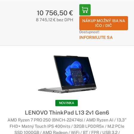
10 756,50 €
8 745,12 € bez DPH
NÁKUP MOŽNÝ IBA NA
IČO / DIČ
Dostupnosť:
INFORMUJTE SA
NOVINKA
LENOVO ThinkPad L13 2v1 Gen6
AMD Ryzen 7 PRO 250 (BNCH-22474b) / AMD Ryzen AI / 13,3"
FHD+ Matný Touch IPS 400nits / 32GB LPDDR5x / M.2 PCIe
SSD 1000GB / AMD Radeon / WiFi / BT / FPR / USB 3.2 /