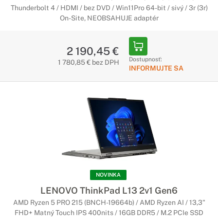
Thunderbolt 4 / HDMI / bez DVD / Win11Pro 64-bit / sivý / 3r (3r)
On-Site, NEOBSAHUJE adaptér
2 190,45 €
Dostupnosť:
1 780,85 € bez DPH
INFORMUJTE SA
NOVINKA
LENOVO ThinkPad L13 2v1 Gen6
AMD Ryzen 5 PRO 215 (BNCH-19664b) / AMD Ryzen AI / 13,3"
FHD+ Matný Touch IPS 400nits / 16GB DDR5 / M.2 PCIe SSD