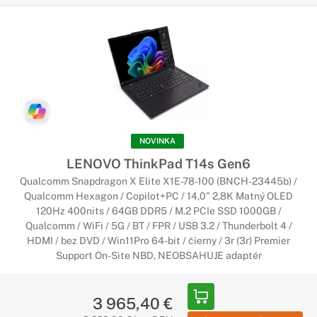
NOVINKA
LENOVO ThinkPad T14s Gen6
Qualcomm Snapdragon X Elite X1E-78-100 (BNCH-23445b) /
Qualcomm Hexagon / Copilot+PC / 14,0" 2,8K Matný OLED
120Hz 400nits / 64GB DDR5 / M.2 PCIe SSD 1000GB /
Qualcomm / WiFi / 5G / BT / FPR / USB 3.2 / Thunderbolt 4 /
HDMI / bez DVD / Win11Pro 64-bit / čierny / 3r (3r) Premier
Support On-Site NBD, NEOBSAHUJE adaptér
3 965,40 €