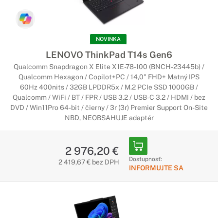
NOVINKA
LENOVO ThinkPad T14s Gen6
Qualcomm Snapdragon X Elite X1E-78-100 (BNCH-23445b) /
Qualcomm Hexagon / Copilot+PC / 14,0" FHD+ Matný IPS
60Hz 400nits / 32GB LPDDR5x / M.2 PCIe SSD 1000GB /
Qualcomm / WiFi / BT / FPR / USB 3.2 / USB-C 3.2 / HDMI / bez
DVD / Win11Pro 64-bit / čierny / 3r (3r) Premier Support On-Site
NBD, NEOBSAHUJE adaptér
2 976,20 €
Dostupnosť:
2 419,67 € bez DPH
INFORMUJTE SA