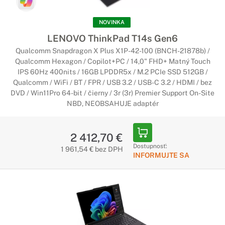
NOVINKA
LENOVO ThinkPad T14s Gen6
Qualcomm Snapdragon X Plus X1P-42-100 (BNCH-21878b) /
Qualcomm Hexagon / Copilot+PC / 14,0" FHD+ Matný Touch
IPS 60Hz 400nits / 16GB LPDDR5x / M.2 PCIe SSD 512GB /
Qualcomm / WiFi / BT / FPR / USB 3.2 / USB-C 3.2 / HDMI / bez
DVD / Win11Pro 64-bit / čierny / 3r (3r) Premier Support On-Site
NBD, NEOBSAHUJE adaptér
2 412,70 €
Dostupnosť:
1 961,54 € bez DPH
INFORMUJTE SA