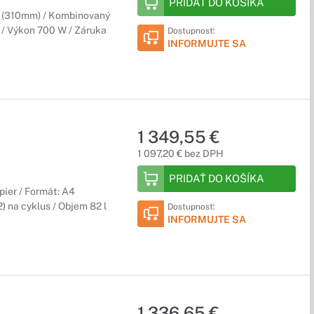
PRIDAŤ DO KOŠÍKA
A3 (310mm) / Kombinovaný
l / Výkon 700 W / Záruka
Dostupnosť:
INFORMUJTE SA
1 349,55 €
1 097,20 € bez DPH
PRIDAŤ DO KOŠÍKA
pier / Formát: A4
) na cyklus / Objem 82 l
Dostupnosť:
INFORMUJTE SA
1 336,65 €