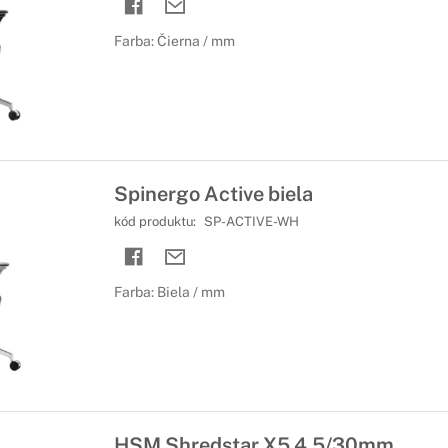
Farba: Čierna / mm
Spinergo Active biela
kód produktu:
SP-ACTIVE-WH
Farba: Biela / mm
HSM Shredstar X5 4,5/30mm