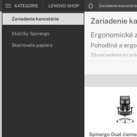
KATEGÓRIE
LENOVO-SHOP
Zariadenie kancelári
Zariadenie kancelárie
Zariadenie k
Ergonomické z
Stoličky Spinergo
Pohodlné a erg
Skartovače papiera
Zdravé sedenie pri prá
Skartovače p
Zbavte sa bezp
Skartovače HSM Vám um
Spinergo Dual čierna