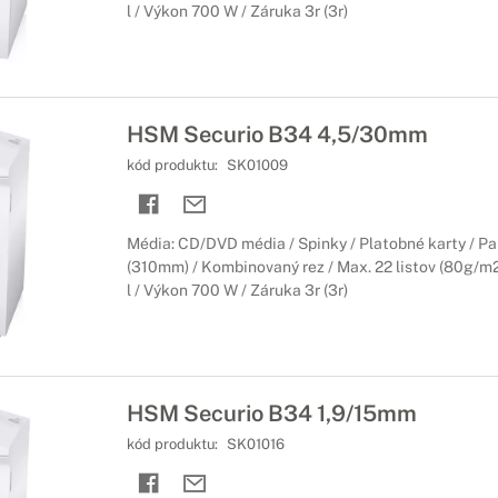
l / Výkon 700 W / Záruka 3r (3r)
HSM Securio B34 4,5/30mm
kód produktu:
SK01009
Média: CD/DVD média / Spinky / Platobné karty / Pa
(310mm) / Kombinovaný rez / Max. 22 listov (80g/m2
l / Výkon 700 W / Záruka 3r (3r)
HSM Securio B34 1,9/15mm
kód produktu:
SK01016