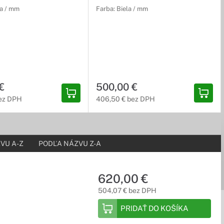
na / mm
Farba: Biela / mm
€
500,00 €
ez DPH
406,50 € bez DPH
VU A-Z
PODĽA NÁZVU Z-A
620,00 €
504,07 € bez DPH
PRIDAŤ DO KOŠÍKA