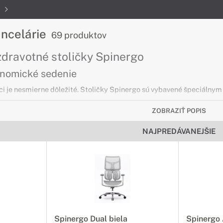
e
ancelárie
69 produktov
dravotné stoličky Spinergo
onomické sedenie
ci je nesmierne dôležité. Stoličky Spinergo sú vybavené špeciálny
ZOBRAZIŤ POPIS
apiera HSM Pure
NAJPREDÁVANEJŠIE
ečne nepotrebných dokumentov
ožnia pohodlne, bezpečne a spoľahlivo skartovať Vaše staré a ne
Spinergo Dual biela
Spinergo 