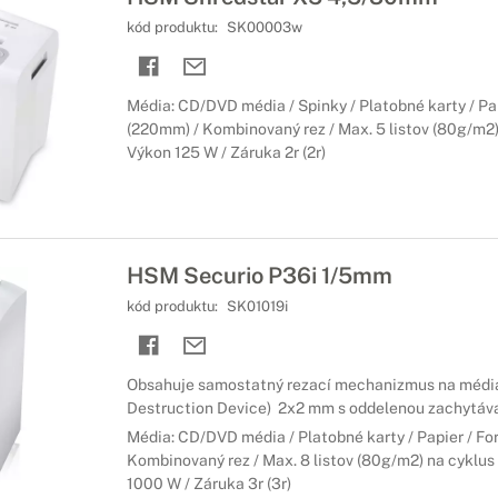
kód produktu:
SK00003w
Média: CD/DVD média / Spinky / Platobné karty / Pa
(220mm) / Kombinovaný rez / Max. 5 listov (80g/m2) 
Výkon 125 W / Záruka 2r (2r)
HSM Securio P36i 1/5mm
kód produktu:
SK01019i
Obsahuje samostatný rezací mechanizmus na médi
Destruction Device) 2x2 mm s oddelenou zachytáv
Média: CD/DVD média / Platobné karty / Papier / F
Kombinovaný rez / Max. 8 listov (80g/m2) na cyklus 
1000 W / Záruka 3r (3r)