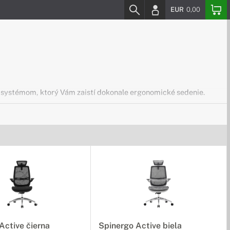
EUR
0,00
m systémom, ktorý Vám zaistí dokonale ergonomické sedenie.
potrebné dokumenty až do formátu A3.
Active čierna
Spinergo Active biela