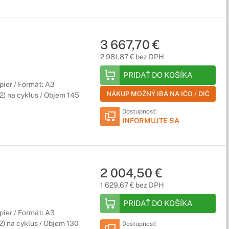
3 667,70 €
2 981,87 € bez DPH
PRIDAŤ DO KOŠÍKA
pier / Formát: A3
NÁKUP MOŽNÝ IBA NA IČO / DIČ
2) na cyklus / Objem 145
Dostupnosť:
INFORMUJTE SA
2 004,50 €
1 629,67 € bez DPH
PRIDAŤ DO KOŠÍKA
pier / Formát: A3
) na cyklus / Objem 130
Dostupnosť: