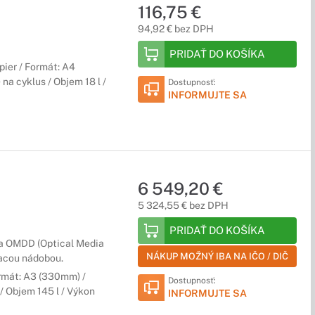
116,75 €
94,92 € bez DPH
PRIDAŤ DO KOŠÍKA
pier / Formát: A4
na cyklus / Objem 18 l /
Dostupnosť:
INFORMUJTE SA
6 549,20 €
5 324,55 € bez DPH
PRIDAŤ DO KOŠÍKA
a OMDD (Optical Media
NÁKUP MOŽNÝ IBA NA IČO / DIČ
acou nádobou.
ormát: A3 (330mm) /
Dostupnosť:
/ Objem 145 l / Výkon
INFORMUJTE SA