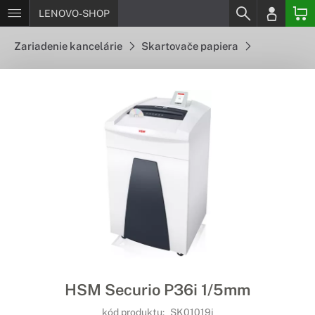
LENOVO-SHOP
Zariadenie kancelárie
Skartovače papiera
HSM Securio P36i 1/5mm
kód produktu:
SK01019i