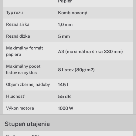
Papier
Typ rezu
Kombinovaný
Rezná šírka
1,0 mm
Rezná dĺžka
5 mm
Maximálny formát
A3 (maximálna šírka 330 mm)
papiera
Maximálny počet
8 listov (80g/m2)
listov na cyklus
Objem zbernej nádoby
145 l
Hlučnosť
55 dB
Výkon motora
1000 W
Stupeň utajenia