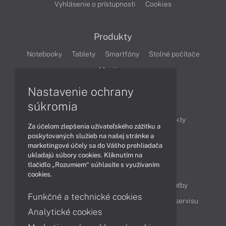
Vyhlásenie o prístupnosti
Cookies
Produkty
Notebooky
Tablety
Smartfóny
Stolné počítače
Monitory
Nastavenie ochrany
Články
súkromia
Obchodné informácie
Novinky
Produkty
Za účelom zlepšenia užívateľského zážitku a
Technológie
Videá
poskytovaných služieb na našej stránke a
marketingové účely sa do Vášho prehliadača
ukladajú súbory cookies. Kliknutím na
tlačidlo „Rozumiem“ súhlasíte s využívaním
Obsah
cookies.
Ako nakupovať
Možnosti doručenia a platby
Funkčné a technické cookies
Podpora a servis
Servisné služby
Cenník servisu
Analytické cookies