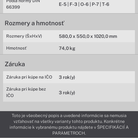
Podľa normy DIN
E-5 | F-3 | O-6 | P-7 | T-6
66399
Rozmery a hmotnosť
Rozmery (ŠxHxV)
580,0 x 550,0 x 1020,0 mm
Hmotnosť
74,0 kg
Záruka
Záruka pri kúpe na IČO
3 rok(y)
Záruka pri kúpe bez
3 rok(y)
IČO
Toto je všeobecný popis a uvedené informácie sa nemusia
vzťahovať na všetky varianty tohto produktu. Konkrétne
informácie k vybranému produktu nájdete v ŠPECIFIKÁCIÍ A
PARAMETROCH.