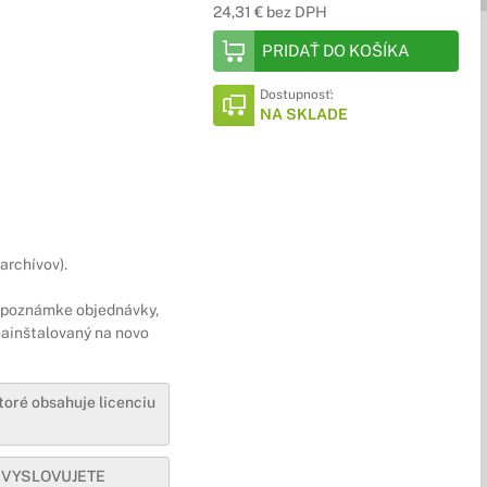
24,31 € bez DPH
PRIDAŤ DO KOŠÍKA
Dostupnosť:
NA SKLADE
archívov).
v poznámke objednávky,
nainštalovaný na novo
toré obsahuje licenciu
m VYSLOVUJETE