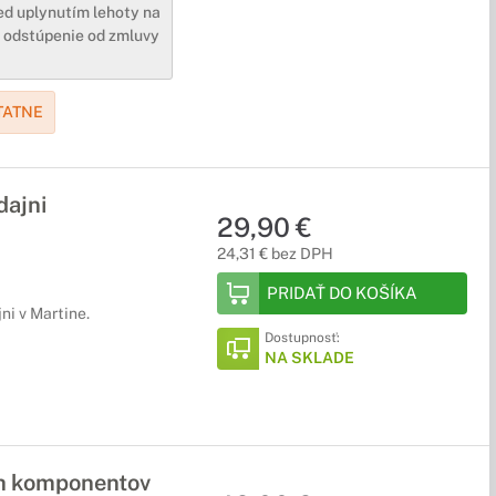
d uplynutím lehoty na
a odstúpenie od zmluvy
TATNE
dajni
29,90 €
24,31 € bez DPH
PRIDAŤ DO KOŠÍKA
ni v Martine.
Dostupnosť:
NA SKLADE
ch komponentov