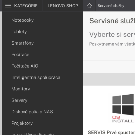
KATEGÓRIE
LENOVO-SHOP
Servisné služby
Servisné slu
Notebooky
Tablety
Vyberte si se
Smartfóny
Poskytneme vám všetky
Počítače
Počítače AiO
Inteligentná spolupráca
Monitory
Servery
Diskové polia a NAS
Projektory
SERVIS Prvé spusten
Interaktívne displeje