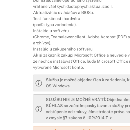
Doinštalovanie operačného systému
vrátane všetkých dostupných aktualizácií.
Aktualizáciu ovládačov a BIOSu.
Test funkčnosti hardvéru
(podľa typu zariadenia).
Inštaláciu softvéru
(Chrome, TeamViewer client, Adobe Acrobat (PDF) a
archívov).
Inštaláciu zakúpeného softvéru
Ak si zákazník zakúpi Microsoft Office a neuvedie
že nechce inštalovať Office, bude Microsoft Office
vytvorené Microsoft konto.
Službu je možné objednať len k zariadeniu, k
OS Windows.
SLUŽBU NIE JE MOŽNÉ VRÁTIŤ. Objednaní
SÚHLAS so začatím poskytovania služby pre
odstúpenie od zmluvy, čím strácate právo n
v zmysle §7 zákona č. 102/2014 Z. z.