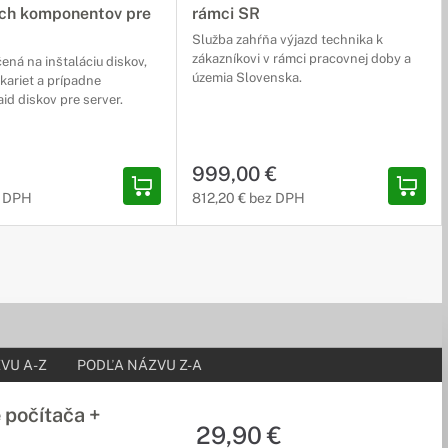
ch komponentov pre
rámci SR
Služba zahŕňa výjazd technika k
zákazníkovi v rámci pracovnej doby a
čená na inštaláciu diskov,
územia Slovenska.
 kariet a prípadne
aid diskov pre server.
ŽBU NIE JE MOŽNÉ
EDNAŤ SAMOSTATNE
999,00 €
z DPH
812,20 € bez DPH
VU A-Z
PODĽA NÁZVU Z-A
 počítača +
29,90 €