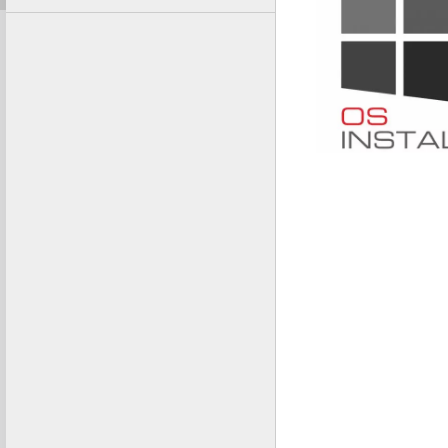
SLUŽBU NIE JE
VRÁTIŤ. Objedna
VYSLOVUJETE S
začatím poskyto
služby pred uply
lehoty na odstúp
zmluvy, čím strá
na odstúpenie od
zmysle §7 zákona
102/2014 Z. z.
SLUŽBU NIE JE
OBJEDNAŤ SAM