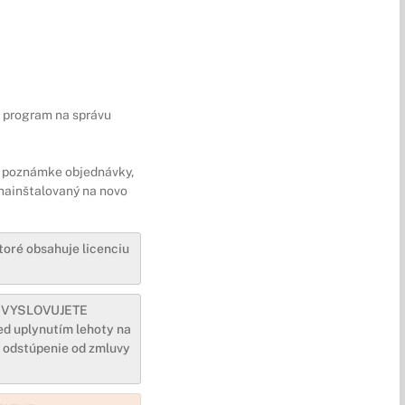
 program na správu
 v poznámke objednávky,
 nainštalovaný na novo
toré obsahuje licenciu
m VYSLOVUJETE
d uplynutím lehoty na
a odstúpenie od zmluvy