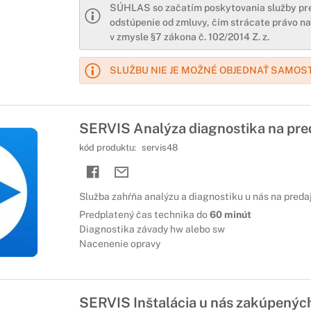
SÚHLAS so začatím poskytovania služby pre
odstúpenie od zmluvy, čím strácate právo n
v zmysle §7 zákona č. 102/2014 Z. z.
SLUŽBU NIE JE MOŽNÉ OBJEDNAŤ SAMOS
SERVIS Analýza diagnostika na pre
kód produktu:
servis48
Služba zahŕňa analýzu a diagnostiku u nás na predaj
Predplatený čas technika do
60 minút
Diagnostika závady hw alebo sw
Nacenenie opravy
SERVIS Inštalácia u nás zakúpený