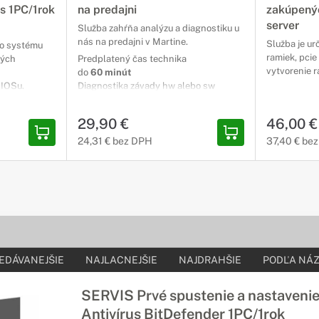
us 1PC/1rok
na predajni
zakúpený
server
Služba zahŕňa analýzu a diagnostiku u
nás na predajni v Martine.
Služba je ur
ho systému
ramiek, pcie
ných
Predplatený čas technika
vytvorenie r
do
60 minút
BIOSu.
Diagnostika závady hw alebo sw
Nacenenie opravy
SLU
OBJ
29,90 €
46,00 €
PDF) a
24,31 € bez DPH
37,40 € be
v).
tvéru
soft office a
dnávky,
e, bude
ovaný na novo
.
EDÁVANEJŠIE
NAJLACNEJŠIE
NAJDRAHŠIE
PODĽA NÁZ
objednať
 ktoré
SERVIS Prvé spustenie a nastavenie
u OS
Antivírus BitDefender 1PC/1rok