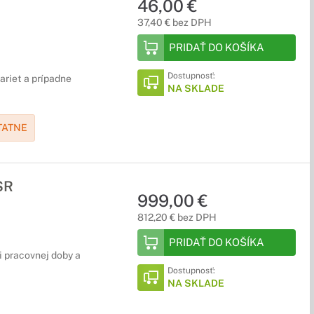
46,00 €
37,40 € bez DPH
PRIDAŤ DO KOŠÍKA
Dostupnosť:
kariet a prípadne
NA SKLADE
TATNE
SR
999,00 €
812,20 € bez DPH
PRIDAŤ DO KOŠÍKA
i pracovnej doby a
Dostupnosť:
NA SKLADE