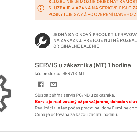
SLUŽBU NIE JE MOŽNÉ OBJEDNAŤ SAMOS
SLUŽBA JE VIAZANÁ NA SÉRIOVÉ ČISLO Z
POSKYTUJE SA AŽ PO OVERENÍ DANÉHO 
JEDNÁ SA O NOVÝ PRODUKT, UPRAVOV
NA ZÁKAZKU. PRETO JE NUTNÉ ROZBAL
ORIGINÁLNE BALENIE
SERVIS u zákazníka (MT) 1 hodina
kód produktu:
SERVIS-MT
Služba záhŕňa servis PC/NB u zákazníka.
Servis je realizovaný až po vzájomnej dohode v okr
Realizácia je len počas pracovnej doby Euroline comp
Cena je účtovaná za každú začatú hodinu.