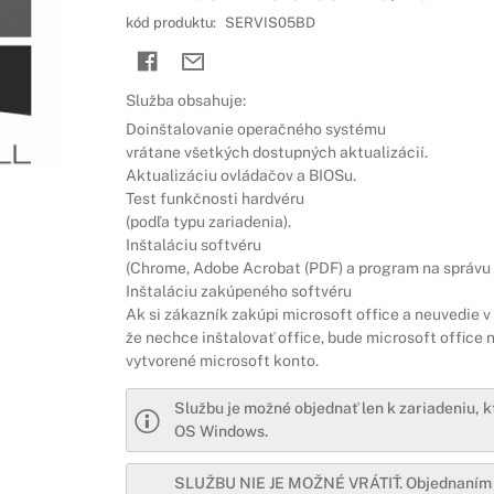
kód produktu:
SERVIS05BD
 MOŽNÉ
ním
ÚHLAS so
Služba obsahuje:
vania
nutím
Doinštalovanie operačného systému
enie od
vrátane všetkých dostupných aktualizácií.
cate právo
Aktualizáciu ovládačov a BIOSu.
 zmluvy v
Test funkčnosti hardvéru
 č.
(podľa typu zariadenia).
Inštaláciu softvéru
(Chrome, Adobe Acrobat (PDF) a program na správu 
Inštaláciu zakúpeného softvéru
 MOŽNÉ
Ak si zákazník zakúpi microsoft office a neuvedie 
OSTATNE
že nechce inštalovať office, bude microsoft office 
vytvorené microsoft konto.
Službu je možné objednať len k zariadeniu, k
OS Windows.
SLUŽBU NIE JE MOŽNÉ VRÁTIŤ. Objednaní