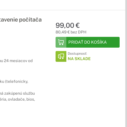
avenie počítača
99,00 €
80,49 € bez DPH
PRIDAŤ DO KOŠÍKA
Dostupnosť:
NA SKLADE
obu 24 mesiacov od
ku (telefonicky,
é má zakúpenú službu
ria, ovladače, bios,