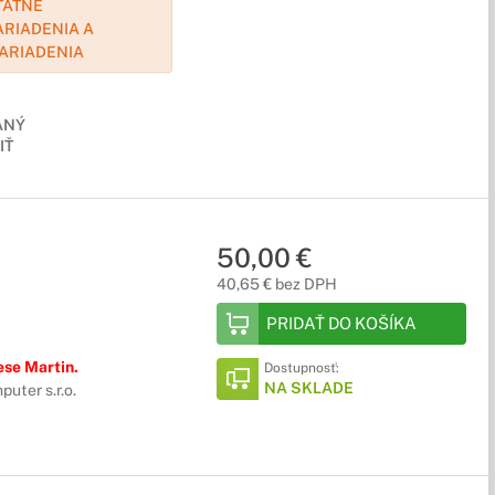
TATNE
ARIADENIA A
ZARIADENIA
ANÝ
IŤ
50,00 €
40,65 € bez DPH
PRIDAŤ DO KOŠÍKA
ese Martin.
Dostupnosť:
NA SKLADE
uter s.r.o.