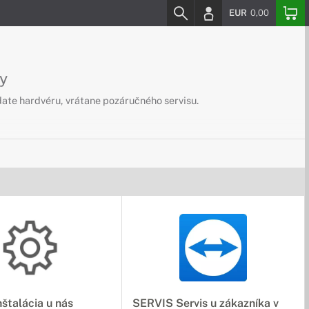
EUR
0,00
by
ate hardvéru, vrátane pozáručného servisu.
štalácia u nás
SERVIS Servis u zákazníka v