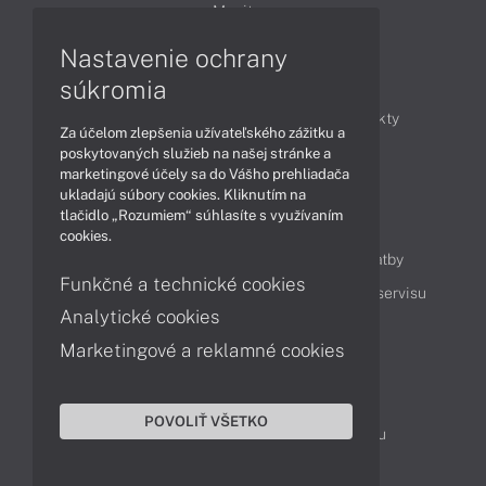
Monitory
Nastavenie ochrany
Články
súkromia
Obchodné informácie
Novinky
Produkty
Za účelom zlepšenia užívateľského zážitku a
Technológie
Videá
poskytovaných služieb na našej stránke a
marketingové účely sa do Vášho prehliadača
ukladajú súbory cookies. Kliknutím na
tlačidlo „Rozumiem“ súhlasíte s využívaním
Obsah
cookies.
Ako nakupovať
Možnosti doručenia a platby
Funkčné a technické cookies
Podpora a servis
Servisné služby
Cenník servisu
Analytické cookies
Marketingové a reklamné cookies
Kontakty
043 4224 771
Obchodné oddelenie
POVOLIŤ VŠETKO
Servisné oddelenie
Reklamácia tovaru
TeamViewer (vzdialená podpora)