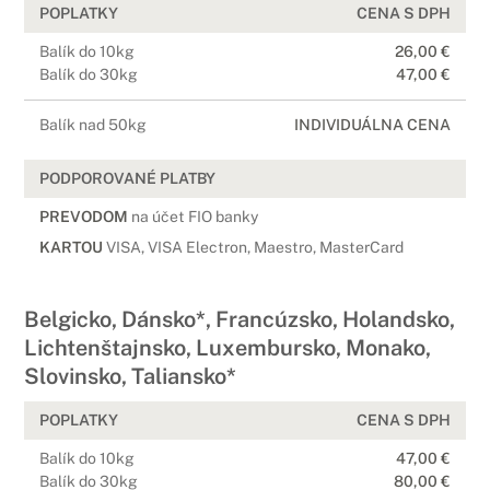
POPLATKY
CENA S DPH
Balík do 10kg
26,00 €
Balík do 30kg
47,00 €
Balík nad 50kg
INDIVIDUÁLNA CENA
PODPOROVANÉ PLATBY
PREVODOM
na účet FIO banky
KARTOU
VISA, VISA Electron, Maestro, MasterCard
Belgicko, Dánsko*, Francúzsko, Holandsko,
Lichtenštajnsko, Luxembursko, Monako,
Slovinsko, Taliansko*
POPLATKY
CENA S DPH
Balík do 10kg
47,00 €
Balík do 30kg
80,00 €