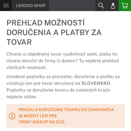
LENOVO-SHOP
PREHĽAD MOŽNOSTÍ
DORUČENIA A PLATBY ZA
TOVAR
Chcete si objednaný tovar vyzdvihnúť sami, alebo ho
chcete doručiť do firmy či domov? Tu nájdete prehľad
všetkých možností.
Uvedené poplatky za prevzatie, doručenie a platbu sa
vzťahujú len pre tovar doručený na
SLOVENSKO
.
Poplatky za doručenie tovaru do ostatných krajín
nájdete nižšie.
PREDAJ A DORUČENIE TOVARU DO ZAHRANIČIA
JE MOŽNÝ LEN PRE
FIRMY (NÁKUP NA IČO).