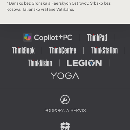
* Dánsko bez Grónska a Faerských Ostrovov, Srbsko bez
Kosova, Taliansko vrátane Vatikánu.
PODPORA A SERVIS