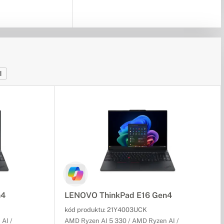
1
n4
LENOVO ThinkPad E16 Gen4
kód produktu:
21Y4003UCK
AI /
AMD Ryzen AI 5 330 / AMD Ryzen AI /