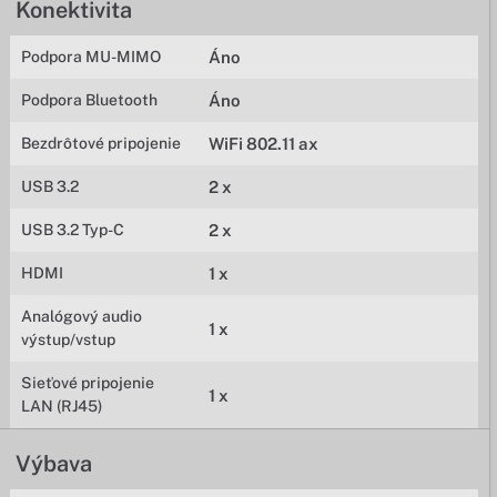
Konektivita
Podpora MU-MIMO
Áno
Podpora Bluetooth
Áno
Bezdrôtové pripojenie
WiFi 802.11 ax
USB 3.2
2 x
USB 3.2 Typ-C
2 x
HDMI
1 x
Analógový audio
1 x
výstup/vstup
Sieťové pripojenie
1 x
LAN (RJ45)
Výbava