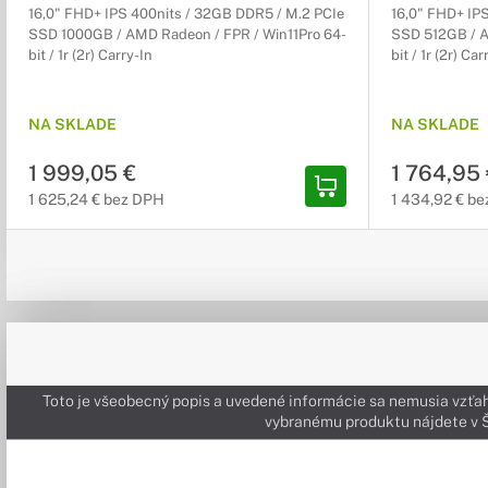
16,0" FHD+ IPS 400nits / 32GB DDR5 / M.2 PCIe
16,0" FHD+ IP
SSD 1000GB / AMD Radeon / FPR / Win11Pro 64-
SSD 512GB / A
bit / 1r (2r) Carry-In
bit / 1r (2r) Car
NA SKLADE
NA SKLADE
1 999,05 €
1 764,95
1 625,24 € bez DPH
1 434,92 € b
Toto je všeobecný popis a uvedené informácie sa nemusia vzťah
vybranému produktu nájdete 