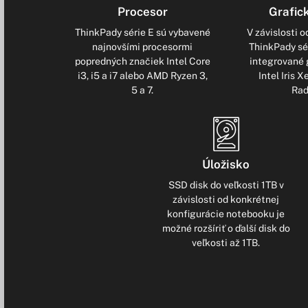
Procesor
Grafic
ThinkPady série E sú vybavené
V závislosti o
najnovšími procesormi
ThinkPady sé
popredných značiek Intel Core
integrované 
i3, i5 a i7 alebo AMD Ryzen 3,
Intel Iris 
5 a 7.
Rad
Úložisko
SSD disk do veľkosti 1TB v
závislosti od konkrétnej
konfigurácie notebooku je
možné rozšíriť o ďalší disk do
veľkosti až 1TB.