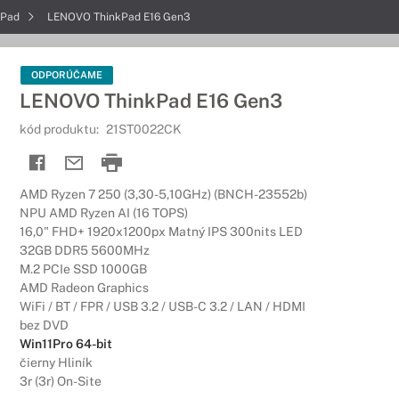
kPad
LENOVO ThinkPad E16 Gen3
ODPORÚČAME
LENOVO ThinkPad E16 Gen3
kód produktu:
21ST0022CK
AMD Ryzen 7 250 (3,30-5,10GHz) (BNCH-23552b)
NPU AMD Ryzen AI (16 TOPS)
16,0" FHD+ 1920x1200px Matný IPS 300nits LED
32GB DDR5 5600MHz
M.2 PCIe SSD 1000GB
AMD Radeon Graphics
WiFi / BT / FPR / USB 3.2 / USB-C 3.2 / LAN / HDMI
bez DVD
Win11Pro 64-bit
čierny Hliník
3r (3r) On-Site