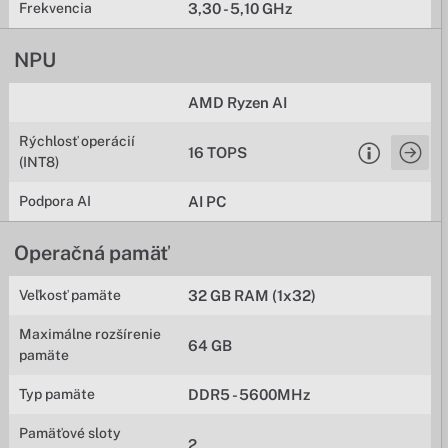
Frekvencia
3,30 - 5,10 GHz
NPU
AMD Ryzen AI
Rýchlosť operácií
16 TOPS
(INT8)
Podpora AI
AI PC
Operačná pamäť
Veľkosť pamäte
32 GB RAM (1x32)
Maximálne rozšírenie
64 GB
pamäte
Typ pamäte
DDR5 - 5600MHz
Pamäťové sloty
2