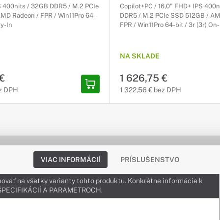
S 400nits / 32GB DDR5 / M.2 PCIe
Copilot+PC / 16,0" FHD+ IPS 400n
MD Radeon / FPR / Win11Pro 64-
DDR5 / M.2 PCIe SSD 512GB / AM
ry-In
FPR / Win11Pro 64-bit / 3r (3r) On-
NA SKLADE
 €
1 626,75 €
ez DPH
1 322,56 € bez DPH
VIAC INFORMÁCIÍ
PRÍSLUŠENSTVO
ovať na všetky varianty tohto produktu. Konkrétne informácie k
v ŠPECIFIKÁCIÍ A PARAMETROCH.