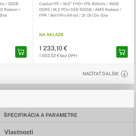
its / 32GB
Copilot+PC / 16,0" FHD+ IPS 400nits / 16GB
D Radeon /
DDR5 / M.2 PCIe SSD 512GB / AMD Radeon /
Site
FPR / Win11Pro 64-bit / 3r (3r) On-Site
NA SKLADE
1 233,10 €
1 002,52 € bez DPH
NAČÍTAŤ ĎALŠIE
ŠPECIFIKÁCIA A PARAMETRE
Vlastnosti