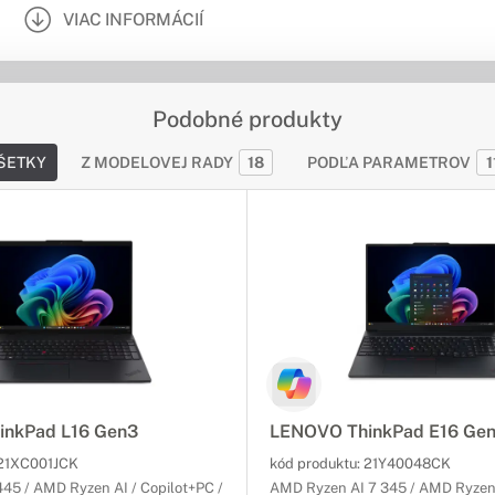
VIAC INFORMÁCIÍ
Podobné produkty
ŠETKY
Z MODELOVEJ RADY
18
PODĽA PARAMETROV
1
inkPad L16 Gen3
LENOVO ThinkPad E16 Ge
21XC001JCK
kód produktu:
21Y40048CK
45 / AMD Ryzen AI / Copilot+PC /
AMD Ryzen AI 7 345 / AMD Ryzen 