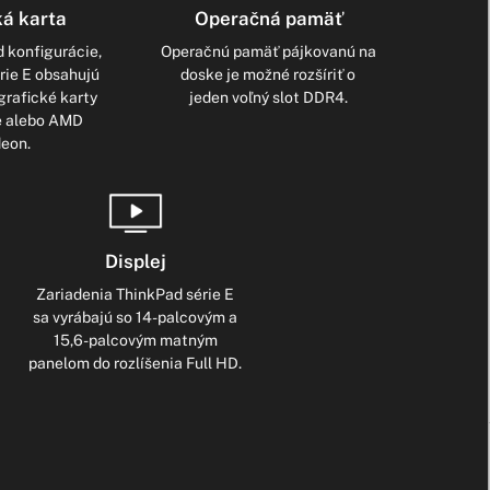
ká karta
Operačná pamäť
d konfigurácie,
Operačnú pamäť pájkovanú na
rie E obsahujú
doske je možné rozšíriť o
grafické karty
jeden voľný slot DDR4.
Xe alebo AMD
eon.
Displej
Zariadenia ThinkPad série E
sa vyrábajú so 14-palcovým a
15,6-palcovým matným
panelom do rozlíšenia Full HD.