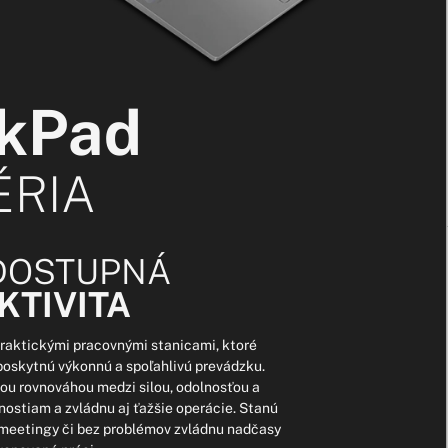
nkPad
ÉRIA
DOSTUPNÁ
KTIVITA
praktickými pracovnými stanicami, ktoré
poskytnú výkonnú a spoľahlivú prevádzku.
ou rovnováhou medzi silou, odolnosťou a
ostiam a zvládnu aj ťažšie operácie. Stanú
 meetingy či bez problémov zvládnu nadčasy