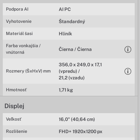
Podpora AI
AI PC
Vyhotovenie
Štandardný
Materiál šasi
Hliník
Farba vonkajšia /
Čierna / Čierna
vnútorná
356,0 x 249,0 x 17,1
Rozmery (ŠxHxV) mm
(vpredu) /
21,2 (vzadu)
Hmotnosť
1,71 kg
Displej
Veľkosť
16,0" (40,64 cm)
Rozlíšenie
FHD+ 1920x1200 px