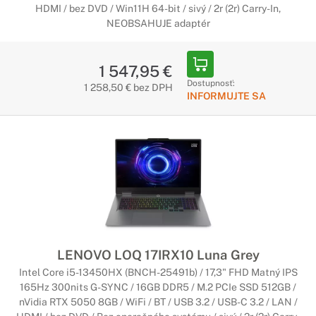
HDMI / bez DVD / Win11H 64-bit / sivý / 2r (2r) Carry-In,
NEOBSAHUJE adaptér
1 547,95 €
Dostupnosť:
1 258,50 € bez DPH
INFORMUJTE SA
LENOVO LOQ 17IRX10 Luna Grey
Intel Core i5-13450HX (BNCH-25491b) / 17,3" FHD Matný IPS
165Hz 300nits G-SYNC / 16GB DDR5 / M.2 PCIe SSD 512GB /
nVidia RTX 5050 8GB / WiFi / BT / USB 3.2 / USB-C 3.2 / LAN /