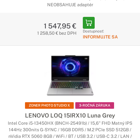
NEOBSAHUJE adaptér
1 547,95 €
Dostupnosť:
1 258,50 € bez DPH
INFORMUJTE SA
ZONER PHOTO STUDIO X
3-ROČNÁ ZÁRUKA
LENOVO LOQ 15IRX10 Luna Grey
Intel Core i5-13450HX (BNCH-25491b) / 15,6" FHD Matný IPS
144Hz 300nits G-SYNC / 16GB DDR5 / M.2 PCIe SSD 512GB /
nVidia RTX 5060 8GB / WiFi / BT / USB 3.2 / USB-C 3.2 / LAN /