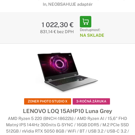
In, NEOBSAHUJE adaptér
1 022,30 €
Dostupnosť:
831,14 € bez DPH
NA SKLADE
ZONER PHOTO STUDIO X
3-ROČNÁ ZÁRUKA
LENOVO LOQ 15AHP10 Luna Grey
AMD Ryzen 5 220 (BNCH-18622b) / AMD Ryzen AI / 15,6" FHD
Matný IPS 144Hz 300nits G-SYNC / 16GB DDR5 / M.2 PCIe SSD
512GB / nVidia RTX 5050 8GB / WiFi / BT / USB 3.2 / USB-C 3.2 /