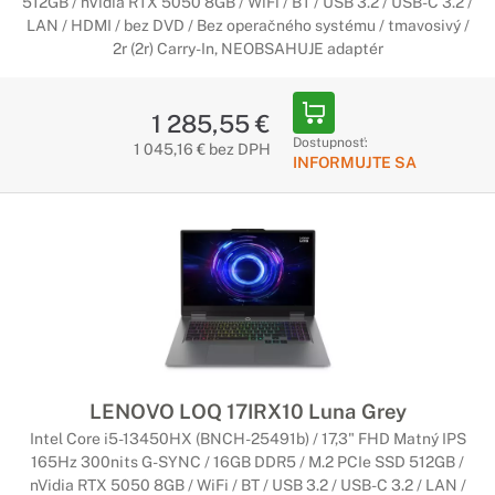
512GB / nVidia RTX 5050 8GB / WiFi / BT / USB 3.2 / USB-C 3.2 /
LAN / HDMI / bez DVD / Bez operačného systému / tmavosivý /
2r (2r) Carry-In, NEOBSAHUJE adaptér
1 285,55 €
Dostupnosť:
1 045,16 € bez DPH
INFORMUJTE SA
LENOVO LOQ 17IRX10 Luna Grey
Intel Core i5-13450HX (BNCH-25491b) / 17,3" FHD Matný IPS
165Hz 300nits G-SYNC / 16GB DDR5 / M.2 PCIe SSD 512GB /
nVidia RTX 5050 8GB / WiFi / BT / USB 3.2 / USB-C 3.2 / LAN /