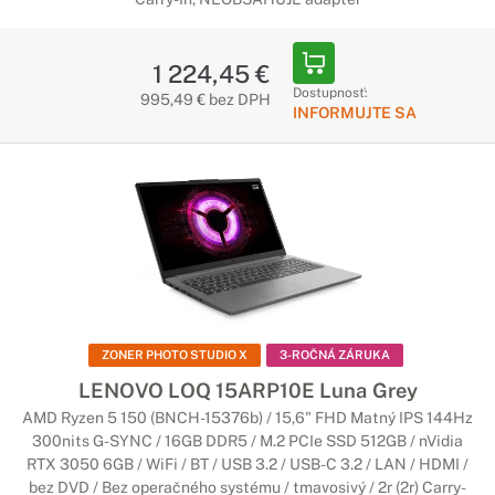
1 224,45 €
Dostupnosť:
995,49 € bez DPH
INFORMUJTE SA
ZONER PHOTO STUDIO X
3-ROČNÁ ZÁRUKA
LENOVO LOQ 15ARP10E Luna Grey
AMD Ryzen 5 150 (BNCH-15376b) / 15,6" FHD Matný IPS 144Hz
300nits G-SYNC / 16GB DDR5 / M.2 PCIe SSD 512GB / nVidia
RTX 3050 6GB / WiFi / BT / USB 3.2 / USB-C 3.2 / LAN / HDMI /
bez DVD / Bez operačného systému / tmavosivý / 2r (2r) Carry-