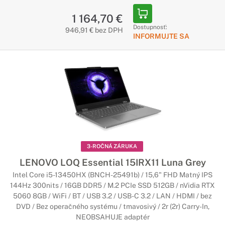
1 164,70 €
Dostupnosť:
946,91 € bez DPH
INFORMUJTE SA
3-ROČNÁ ZÁRUKA
LENOVO LOQ Essential 15IRX11 Luna Grey
Intel Core i5-13450HX (BNCH-25491b) / 15,6" FHD Matný IPS
144Hz 300nits / 16GB DDR5 / M.2 PCIe SSD 512GB / nVidia RTX
5060 8GB / WiFi / BT / USB 3.2 / USB-C 3.2 / LAN / HDMI / bez
DVD / Bez operačného systému / tmavosivý / 2r (2r) Carry-In,
NEOBSAHUJE adaptér