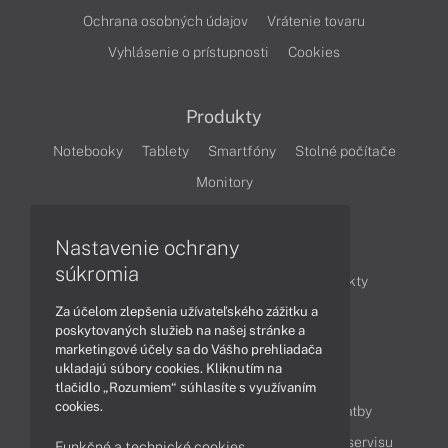
Ochrana osobných údajov
Vrátenie tovaru
Vyhlásenie o prístupnosti
Cookies
Produkty
Notebooky
Tablety
Smartfóny
Stolné počítače
Monitory
Nastavenie ochrany
Články
súkromia
Obchodné informácie
Novinky
Produkty
Za účelom zlepšenia užívateľského zážitku a
Technológie
Videá
poskytovaných služieb na našej stránke a
marketingové účely sa do Vášho prehliadača
ukladajú súbory cookies. Kliknutím na
Obsah
tlačidlo „Rozumiem“ súhlasíte s využívaním
cookies.
Ako nakupovať
Možnosti doručenia a platby
Podpora a servis
Servisné služby
Cenník servisu
Funkčné a technické cookies