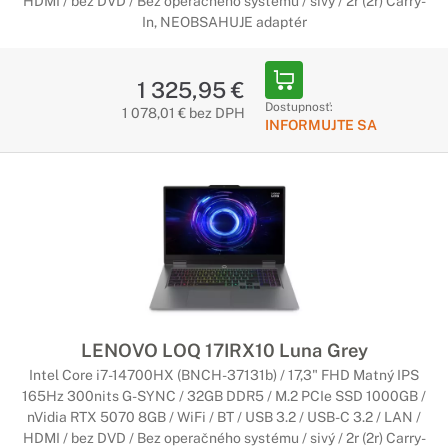
HDMI / bez DVD / Bez operačného systému / sivý / 2r (2r) Carry-
In, NEOBSAHUJE adaptér
1 325,95 €
Dostupnosť:
1 078,01 € bez DPH
INFORMUJTE SA
LENOVO LOQ 17IRX10 Luna Grey
Intel Core i7-14700HX (BNCH-37131b) / 17,3" FHD Matný IPS
165Hz 300nits G-SYNC / 32GB DDR5 / M.2 PCIe SSD 1000GB /
nVidia RTX 5070 8GB / WiFi / BT / USB 3.2 / USB-C 3.2 / LAN /
HDMI / bez DVD / Bez operačného systému / sivý / 2r (2r) Carry-