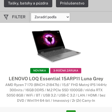
Tašky, batohy a púzdra
Príslušenstvo
FILTER
NOVINKA
3-ROČNÁ ZÁRUKA
LENOVO LOQ Essential 15ARP11 Luna Grey
AMD Ryzen 7 170 (BNCH-21847b) / 15,6" FHD Matný IPS 144Hz
300nits / 16GB DDR5 / M.2 PCIe SSD 1000GB / nVidia RTX
5050 8GB / WiFi / BT / USB 3.2 / USB-C 3.2 / LAN / HDMI / bez
DVD / Win11H 64-bit / tmavosivý / 2r (2r) Carry-In