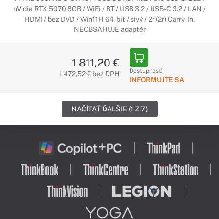
nVidia RTX 5070 8GB / WiFi / BT / USB 3.2 / USB-C 3.2 / LAN /
HDMI / bez DVD / Win11H 64-bit / sivý / 2r (2r) Carry-In,
NEOBSAHUJE adaptér
1 811,20 €
Dostupnosť:
1 472,52 € bez DPH
INFORMUJTE SA
NAČÍTAŤ ĎALŠIE (1 Z 7)