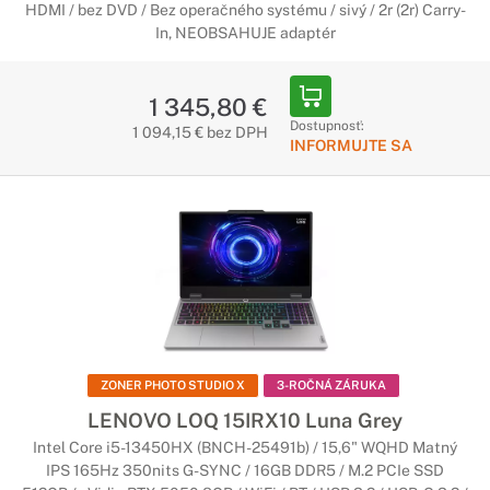
HDMI / bez DVD / Bez operačného systému / sivý / 2r (2r) Carry-
In, NEOBSAHUJE adaptér
1 345,80 €
Dostupnosť:
1 094,15 € bez DPH
INFORMUJTE SA
ZONER PHOTO STUDIO X
3-ROČNÁ ZÁRUKA
LENOVO LOQ 15IRX10 Luna Grey
Intel Core i5-13450HX (BNCH-25491b) / 15,6" WQHD Matný
IPS 165Hz 350nits G-SYNC / 16GB DDR5 / M.2 PCIe SSD