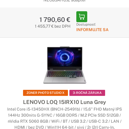
NEOBSAHUJE adaptér
1 790,60 €
Dostupnosť:
1 455,77 € bez DPH
INFORMUJTE SA
ZONER PHOTO STUDIO X
3-ROČNÁ ZÁRUKA
LENOVO LOQ 15IRX10 Luna Grey
Intel Core i5-13450HX (BNCH-25491b) / 15,6" FHD Matný IPS
144Hz 300nits G-SYNC / 16GB DDR5 / M.2 PCIe SSD 512GB /
nVidia RTX 5060 8GB / WiFi / BT / USB 3.2 / USB-C 3.2 / LAN /
HDMI / bez DVD / Win11H 64-bit / sivý / 2r (2r) Carry-In,