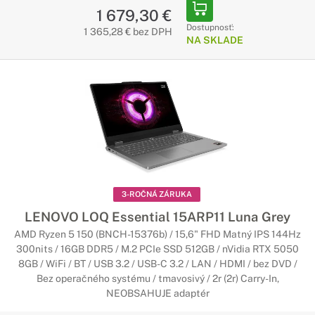
1 679,30 €
Dostupnosť:
1 365,28 € bez DPH
NA SKLADE
3-ROČNÁ ZÁRUKA
LENOVO LOQ Essential 15ARP11 Luna Grey
AMD Ryzen 5 150 (BNCH-15376b) / 15,6" FHD Matný IPS 144Hz
300nits / 16GB DDR5 / M.2 PCIe SSD 512GB / nVidia RTX 5050
8GB / WiFi / BT / USB 3.2 / USB-C 3.2 / LAN / HDMI / bez DVD /
Bez operačného systému / tmavosivý / 2r (2r) Carry-In,
NEOBSAHUJE adaptér