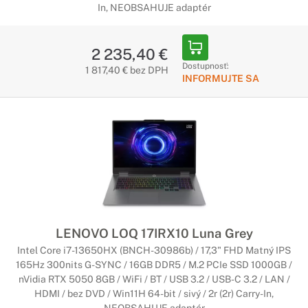
In, NEOBSAHUJE adaptér
2 235,40 €
Dostupnosť:
1 817,40 € bez DPH
INFORMUJTE SA
LENOVO LOQ 17IRX10 Luna Grey
Intel Core i7-13650HX (BNCH-30986b) / 17,3" FHD Matný IPS
165Hz 300nits G-SYNC / 16GB DDR5 / M.2 PCIe SSD 1000GB /
nVidia RTX 5050 8GB / WiFi / BT / USB 3.2 / USB-C 3.2 / LAN /
HDMI / bez DVD / Win11H 64-bit / sivý / 2r (2r) Carry-In,