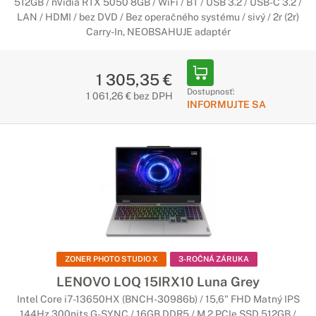
512GB / nVidia RTX 5050 8GB / WiFi / BT / USB 3.2 / USB-C 3.2 /
LAN / HDMI / bez DVD / Bez operačného systému / sivý / 2r (2r)
Carry-In, NEOBSAHUJE adaptér
1 305,35 €
Dostupnosť:
1 061,26 € bez DPH
INFORMUJTE SA
ZONER PHOTO STUDIO X
3-ROČNÁ ZÁRUKA
LENOVO LOQ 15IRX10 Luna Grey
Intel Core i7-13650HX (BNCH-30986b) / 15,6" FHD Matný IPS
144Hz 300nits G-SYNC / 16GB DDR5 / M.2 PCIe SSD 512GB /