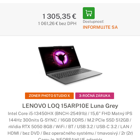
1 305,35 €
Dostupnosť:
1 061,26 € bez DPH
INFORMUJTE SA
ZONER PHOTO STUDIO X
3-ROČNÁ ZÁRUKA
LENOVO LOQ 15ARP10E Luna Grey
Intel Core i5-13450HX (BNCH-25491b) / 15,6" FHD Matný IPS
144Hz 300nits G-SYNC / 16GB DDR5 / M.2 PCIe SSD 512GB /
nVidia RTX 5050 8GB / WiFi / BT / USB 3.2 / USB-C 3.2 / LAN /
HDMI / bez DVD / Bez operačného systému / tmavosivý / 2r (2r)
Carry-In, NEOBSAHUJE adaptér