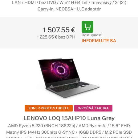
LAN / HDMI / bez DVD / Win11H 64-bit / tmavosivý / 2r (2r)
Carry-In, NEOBSAHUJE adaptér
1 507,55 €
Dostupnosť:
1 225,65 € bez DPH
INFORMUJTE SA
ZONER PHOTO STUDIO X
3-ROČNÁ ZÁRUKA
LENOVO LOQ 15AHP10 Luna Grey
AMD Ryzen 5 220 (BNCH-18622b) / AMD Ryzen AI / 15,6" FHD
Matný IPS 144Hz 300nits G-SYNC / 16GB DDR5 / M.2 PCIe SSD