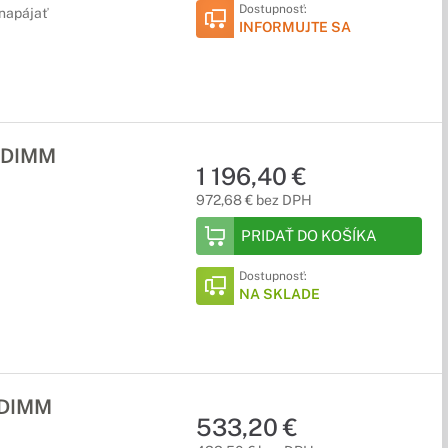
Dostupnosť:
napájať
INFORMUJTE SA
kých zariadení je vhodným riešením externá mechanika.
 DIMM
oskytnú väčšie pohodlie. Preto u nás nájdete širokú ponuku
1 196,40 €
972,68 € bez DPH
PRIDAŤ DO KOŠÍKA
Dostupnosť:
NA SKLADE
 DIMM
533,20 €