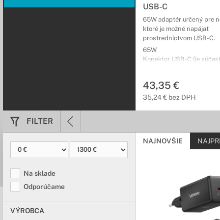
USB-C
Konektivita už 
65W adaptér určený pre n
ktoré je možné napájať
Dokovacie stanice a po
prostredníctvom USB-C.
množstvom základných
65W
Konektor USB-C (je súčasť
Stojany a chl
Umiestnite svoj
43,35 €
35,24 € bez DPH
Pri práci je dôležité,
výkon zariadenia.
FILTER
Pamäte RAM p
NAJNOVŠIE
NAJPR
Vylepšite rýchl
Operačná pamäť RAM je 
Na sklade
multitasking.
Odporúčame
Externé mecha
VÝROBCA