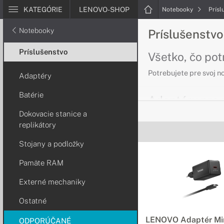
KATEGÓRIE
LENOVO-SHOP
Notebooky
Prísl
Notebooky
Príslušenstv
Príslušenstvo
Všetko, čo po
Potrebujete pre svoj n
Adaptéry
Batérie
Adaptéry pre
Dokovacie stanice a
Nabíjanie rýchl
replikátory
Ak potrebujete nový a
Stojany a podložky
Batérie pre n
Pamäte RAM
Vysoká výdrž a k
Externé mechaniky
Batérie Lenovo sa vyzn
Ostatné
Dokovacie sta
LENOVO Adaptér Mi
ODPORÚČANÉ