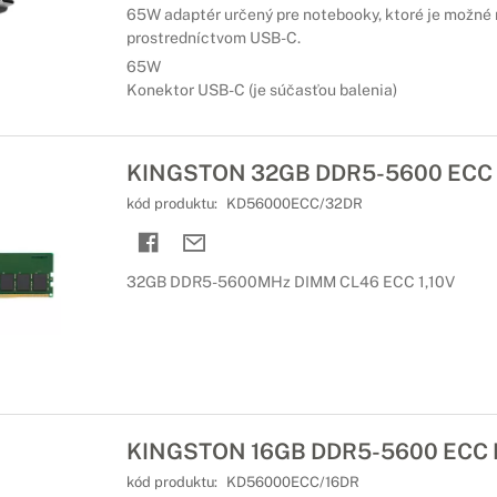
e a zápis na CD/DVD
65W adaptér určený pre notebooky, ktoré je možné 
prostredníctvom USB-C.
 na čítanie alebo napaľovanie CD a DVD diskov? V dnešnej dobe ten
65W
Konektor USB-C (je súčasťou balenia)
ušenstvo pre notebooky Lenovo
právne doplnky
KINGSTON 32GB DDR5-5600 ECC
svoj notebook rôzne doplnky, ktoré Vám uľahčia Vašu prácu alebo p
book.
kód produktu:
KD56000ECC/32DR
32GB DDR5-5600MHz DIMM CL46 ECC 1,10V
KINGSTON 16GB DDR5-5600 ECC
kód produktu:
KD56000ECC/16DR