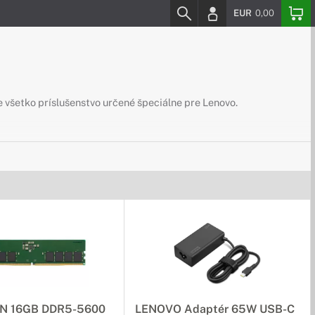
EUR
0,00
 všetko príslušenstvo určené špeciálne pre Lenovo.
 Lenovo, ktoré Vám nabijú notebook rýchlo a pohodlne.
 po celý deň. Vy tak môžte bez obáv pracovať na cestách.
N 16GB DDR5-5600
LENOVO Adaptér 65W USB-C