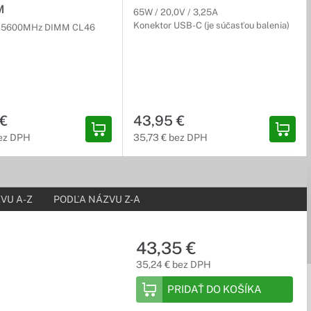
M
65W / 20,0V / 3,25A
Konektor USB-C (je súčasťou balenia)
-5600MHz DIMM CL46
h zariadení k Vášmu notebooku. Nie ste tak obmedzovaní
 €
43,95 €
ez DPH
35,73 € bez DPH
podložke, vďaka čomu zabezpečíte ideálne chladenie a zachováte
VU A-Z
PODĽA NÁZVU Z-A
tebook náročné úlohy, ako je napr. rendering či zložitý
43,35 €
35,24 € bez DPH
PRIDAŤ DO KOŠÍKA