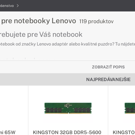
ušenstvo
o pre notebooky Lenovo
119 produktov
trebujete pre Váš notebook
otebook od značky Lenovo adaptér alebo kvalitné puzdro? Tu nájdete
 notebooky Lenovo
ZOBRAZIŤ POPIS
o a pohodlne
NAJPREDÁVANEJŠIE
daptér, máme pre Vás ponuku originálnych adaptérov pre zariadenia
otebooky Lenovo
valita
ačujú dlhou životnosťou, vďaka ktorej vydrží Váš notebook fungovať
nice a replikátory pre notebooky Lenovo
ni 65W
KINGSTON 32GB DDR5-5600
KINGSTO