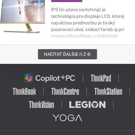
IPS (In-plane switching) je
technológia pre displeje LCD, ktorej
najväčšou prednosťou je široký
pozorovací uhol, stálosť farieb aj pri
zmene uhla pohľadu a stabilnejší
kontrast.
NAČÍTAŤ ĎALŠIE (1 Z 4)