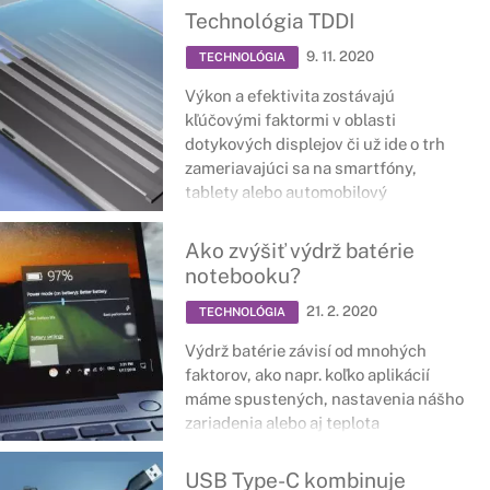
hodnotou a trvanlivosťou hneď po
Technológia TDDI
vybalení z krabice.
9. 11. 2020
TECHNOLÓGIA
Výkon a efektivita zostávajú
kľúčovými faktormi v oblasti
dotykových displejov či už ide o trh
zameriavajúci sa na smartfóny,
tablety alebo automobilový
priemysel. Vďaka najmodernejšej
technológii TDDI od spoločnosti
Ako zvýšiť výdrž batérie
Synaptics, v ktorej sú podkladový
notebooku?
ovládač displeja a dotykový senzor
spojené, môžu mať displeje zariadení
21. 2. 2020
TECHNOLÓGIA
snímanie navrhnuté na vrchu alebo
Výdrž batérie závisí od mnohých
priamo do jednej z mnohých vrstiev
faktorov, ako napr. koľko aplikácií
bunky dotykovej obrazovky,
máme spustených, nastavenia nášho
poprípade až do niekoľkých vrstiev.
zariadenia alebo aj teplota
miestnosti, v ktorej sa nachádzame.
Dobrá správa je, že tieto faktory
USB Type-C kombinuje