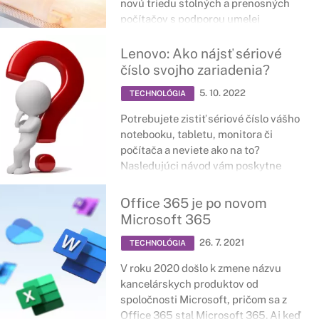
novú triedu stolných a prenosných
počítačov s podporou umelej
inteligencie.
Lenovo: Ako nájsť sériové
číslo svojho zariadenia?
5. 10. 2022
TECHNOLÓGIA
Potrebujete zistiť sériové číslo vášho
notebooku, tabletu, monitora či
počítača a neviete ako na to?
Nasledujúci návod vám poskytne
stručnú radu ako ho objaviť priamo na
zariadení.
Office 365 je po novom
Microsoft 365
26. 7. 2021
TECHNOLÓGIA
V roku 2020 došlo k zmene názvu
kancelárskych produktov od
spoločnosti Microsoft, pričom sa z
Office 365 stal Microsoft 365. Aj keď