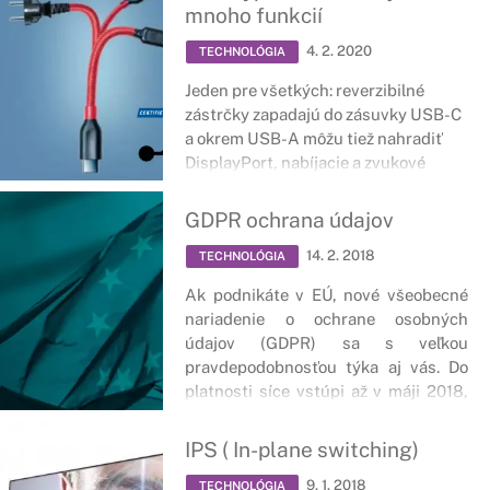
vieme ovplyvniť a zvýšiť tak výdrž
mnoho funkcií
našej batérie.
4. 2. 2020
TECHNOLÓGIA
Jeden pre všetkých: reverzibilné
zástrčky zapadajú do zásuvky USB-C
a okrem USB-A môžu tiež nahradiť
DisplayPort, nabíjacie a zvukové
zásuvky; v praxi však stále existujú
problémy.
GDPR ochrana údajov
14. 2. 2018
TECHNOLÓGIA
Ak podnikáte v EÚ, nové všeobecné
nariadenie o ochrane osobných
údajov (GDPR) sa s veľkou
pravdepodobnosťou týka aj vás. Do
platnosti síce vstúpi až v máji 2018,
avšak vzhľadom na jeho komplexnosť
a vysoké pokuty za nesplnenie
IPS ( In-plane switching)
požiadaviek, je včasná príprava na
9. 1. 2018
tento dátum veľmi dôležitá.
TECHNOLÓGIA