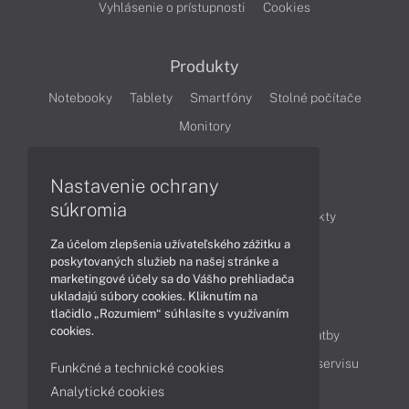
Vyhlásenie o prístupnosti
Cookies
Produkty
Notebooky
Tablety
Smartfóny
Stolné počítače
Monitory
Nastavenie ochrany
Články
súkromia
Obchodné informácie
Novinky
Produkty
Za účelom zlepšenia užívateľského zážitku a
Technológie
Videá
poskytovaných služieb na našej stránke a
marketingové účely sa do Vášho prehliadača
ukladajú súbory cookies. Kliknutím na
Obsah
tlačidlo „Rozumiem“ súhlasíte s využívaním
cookies.
Ako nakupovať
Možnosti doručenia a platby
Podpora a servis
Servisné služby
Cenník servisu
Funkčné a technické cookies
Analytické cookies