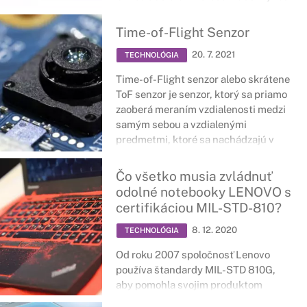
sa zmena javí trošku neprehľadne,
predplatné balíky zostávajú stále
Time-of-Flight Senzor
rovnaké.
20. 7. 2021
TECHNOLÓGIA
Time-of-Flight senzor alebo skrátene
ToF senzor je senzor, ktorý sa priamo
zaoberá meraním vzdialenosti medzi
samým sebou a vzdialenými
predmetmi, ktoré sa nachádzajú v
uhle jeho záberu.
Čo všetko musia zvládnuť
odolné notebooky LENOVO s
certifikáciou MIL-STD-810?
8. 12. 2020
TECHNOLÓGIA
Od roku 2007 spoločnosť Lenovo
používa štandardy MIL-STD 810G,
aby pomohla svojim produktom
dosiahnuť dokonalú rovnováhu medzi