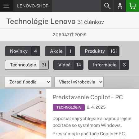
LENOVO-SHOP
Technológie Lenovo
31 článkov
Chceš vedieť viac o inovatívnych
ZOBRAZIŤ POPIS
Lenovo technológiach?
Novinky
4
Akcie
1
Produkty
161
Podrobné informácie o moderných technológiach, ktoré sú
použíte v produktoch od spoločnosti Lenovo.
Technológie
31
Videá
14
Informácie
3
Predstavenie Copilot+ PC
2. 4. 2025
TECHNOLÓGIA
Doposiaľ najrýchlejšie a najmúdrejšie
počítače so systémom Windows.
Preskúmajte počítače Copilot+ PC,