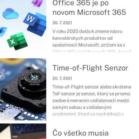
Office 365 je po
stručnú radu ako ho objaviť priamo na
zariadení.
novom Microsoft 365
26. 7. 2021
V roku 2020 došlo k zmene názvu
kancelárskych produktov od
spoločnosti Microsoft, pričom sa z
Office 365 stal Microsoft 365. Aj keď
sa zmena javí trošku neprehľadne,
predplatné balíky zostávajú stále
Time-of-Flight Senzor
rovnaké.
20. 7. 2021
Time-of-Flight senzor alebo skrátene
ToF senzor je senzor, ktorý sa priamo
zaoberá meraním vzdialenosti medzi
samým sebou a vzdialenými
predmetmi, ktoré sa nachádzajú v
uhle jeho záberu.
Čo všetko musia