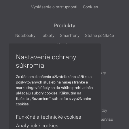
Vyhlásenie o prístupnosti
Cookies
Produkty
Notebooky
Tablety
Smartfóny
Stolné počítače
Monitory
Nastavenie ochrany
Články
súkromia
Obchodné informácie
Novinky
Produkty
Za účelom zlepšenia užívateľského zážitku a
Technológie
Videá
poskytovaných služieb na našej stránke a
marketingové účely sa do Vášho prehliadača
ukladajú súbory cookies. Kliknutím na
tlačidlo „Rozumiem“ súhlasíte s využívaním
Obsah
cookies.
Ako nakupovať
Možnosti doručenia a platby
Funkčné a technické cookies
Podpora a servis
Servisné služby
Cenník servisu
Analytické cookies