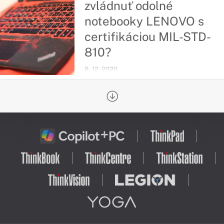
zvládnuť odolné
notebooky LENOVO s
certifikáciou MIL-STD-
810?
8. 12. 2020
Od roku 2007 spoločnosť Lenovo
používa štandardy MIL-STD 810G,
aby pomohla svojim produktom
dosiahnuť dokonalú rovnováhu medzi
hodnotou a trvanlivosťou hneď po
vybalení z krabice.