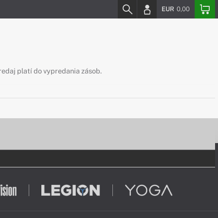
EUR
0,00
redaj platí do vypredania zásob.