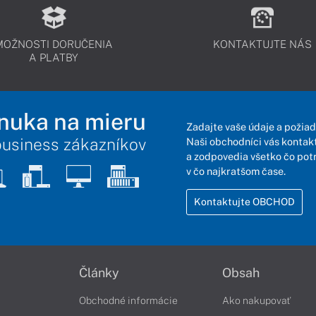
MOŽNOSTI DORUČENIA
KONTAKTUJTE NÁS
A PLATBY
nuka na mieru
Zadajte vaše údaje a požiad
business zákazníkov
Naši obchodníci vás kontakt
a zodpovedia všetko čo pot
v čo najkratšom čase.
Kontaktujte OBCHOD
Články
Obsah
Obchodné informácie
Ako nakupovať