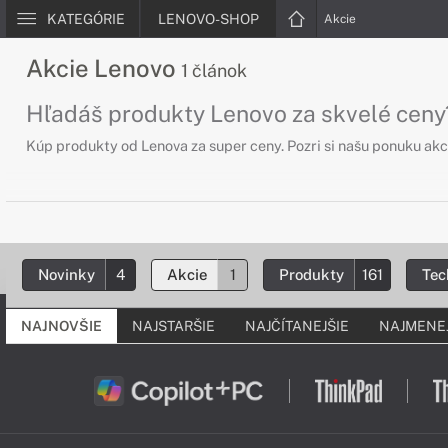
KATEGÓRIE
LENOVO-SHOP
Akcie
Akcie Lenovo
1 článok
Hľadáš produkty Lenovo za skvelé ceny
Kúp produkty od Lenova za super ceny. Pozri si našu ponuku akc
Novinky
4
Akcie
1
Produkty
161
Tec
NAJNOVŠIE
NAJSTARŠIE
NAJČÍTANEJŠIE
NAJMENEJ