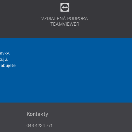
VZDIALENÁ PODPORA
TEAMVIEWER
avky.
ujú,
rebujete
Kontakty
043 4224 771