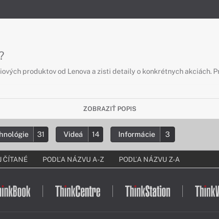
?
iových produktov od Lenova a zisti detaily o konkrétnych akciách. P
ZOBRAZIŤ POPIS
hnológie
31
Videá
14
Informácie
3
 ČÍTANÉ
PODĽA NÁZVU A-Z
PODĽA NÁZVU Z-A