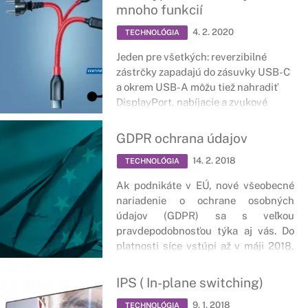
vieme ovplyvniť a zvýšiť tak výdrž
mnoho funkcií
našej batérie.
4. 2. 2020
TECHNOLÓGIA
Jeden pre všetkých: reverzibilné
zástrčky zapadajú do zásuvky USB-C
a okrem USB-A môžu tiež nahradiť
DisplayPort, nabíjacie a zvukové
zásuvky; v praxi však stále existujú
problémy.
GDPR ochrana údajov
14. 2. 2018
TECHNOLÓGIA
Ak podnikáte v EÚ, nové všeobecné
nariadenie o ochrane osobných
údajov (GDPR) sa s veľkou
pravdepodobnosťou týka aj vás. Do
platnosti síce vstúpi až v máji 2018,
avšak vzhľadom na jeho komplexnosť
a vysoké pokuty za nesplnenie
IPS ( In-plane switching)
požiadaviek, je včasná príprava na
9. 1. 2018
tento dátum veľmi dôležitá.
TECHNOLÓGIA