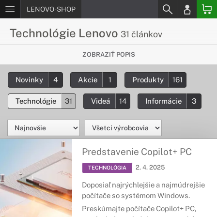
LENOVO-SHOP
Technológie Lenovo
31 článkov
Chceš vedieť viac o inovatívnych
ZOBRAZIŤ POPIS
Lenovo technológiach?
Novinky
4
Akcie
1
Produkty
161
Podrobné informácie o moderných technológiach, ktoré sú
použíte v produktoch od spoločnosti Lenovo.
Technológie
31
Videá
14
Informácie
3
Predstavenie Copilot+ PC
2. 4. 2025
TECHNOLÓGIA
Doposiaľ najrýchlejšie a najmúdrejšie
počítače so systémom Windows.
Preskúmajte počítače Copilot+ PC,