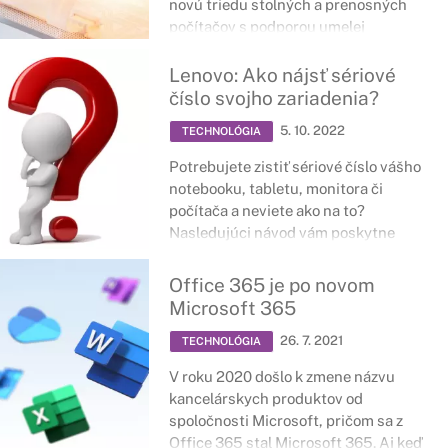
novú triedu stolných a prenosných
počítačov s podporou umelej
inteligencie.
Lenovo: Ako nájsť sériové
číslo svojho zariadenia?
5. 10. 2022
TECHNOLÓGIA
Potrebujete zistiť sériové číslo vášho
notebooku, tabletu, monitora či
počítača a neviete ako na to?
Nasledujúci návod vám poskytne
stručnú radu ako ho objaviť priamo na
zariadení.
Office 365 je po novom
Microsoft 365
26. 7. 2021
TECHNOLÓGIA
V roku 2020 došlo k zmene názvu
kancelárskych produktov od
spoločnosti Microsoft, pričom sa z
Office 365 stal Microsoft 365. Aj keď