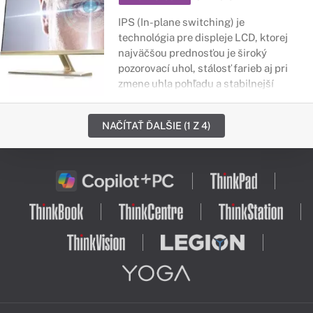
IPS (In-plane switching) je
technológia pre displeje LCD, ktorej
najväčšou prednosťou je široký
pozorovací uhol, stálosť farieb aj pri
zmene uhla pohľadu a stabilnejší
kontrast.
NAČÍTAŤ ĎALŠIE (1 Z 4)