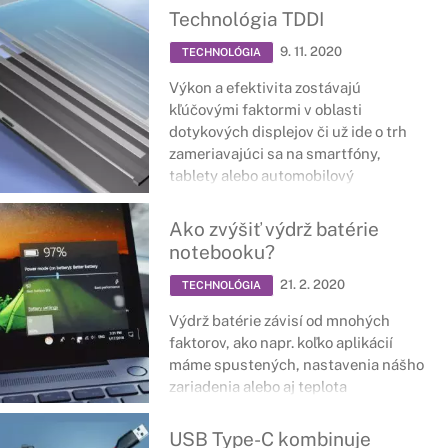
hodnotou a trvanlivosťou hneď po
Technológia TDDI
vybalení z krabice.
9. 11. 2020
TECHNOLÓGIA
Výkon a efektivita zostávajú
kľúčovými faktormi v oblasti
dotykových displejov či už ide o trh
zameriavajúci sa na smartfóny,
tablety alebo automobilový
priemysel. Vďaka najmodernejšej
technológii TDDI od spoločnosti
Ako zvýšiť výdrž batérie
Synaptics, v ktorej sú podkladový
notebooku?
ovládač displeja a dotykový senzor
spojené, môžu mať displeje zariadení
21. 2. 2020
TECHNOLÓGIA
snímanie navrhnuté na vrchu alebo
Výdrž batérie závisí od mnohých
priamo do jednej z mnohých vrstiev
faktorov, ako napr. koľko aplikácií
bunky dotykovej obrazovky,
máme spustených, nastavenia nášho
poprípade až do niekoľkých vrstiev.
zariadenia alebo aj teplota
miestnosti, v ktorej sa nachádzame.
Dobrá správa je, že tieto faktory
USB Type-C kombinuje