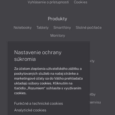
Vyhlásenie o prístupnosti
Cookies
Produkty
Notebooky
Tablety
Smartfóny
Stolné počítače
Monitory
Nastavenie ochrany
Články
súkromia
Obchodné informácie
Novinky
Produkty
Za účelom zlepšenia užívateľského zážitku a
Technológie
Videá
poskytovaných služieb na našej stránke a
marketingové účely sa do Vášho prehliadača
ukladajú súbory cookies. Kliknutím na
Obsah
tlačidlo „Rozumiem“ súhlasíte s využívaním
cookies.
Ako nakupovať
Možnosti doručenia a platby
Podpora a servis
Servisné služby
Cenník servisu
Funkčné a technické cookies
Analytické cookies