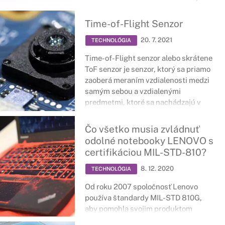
sa zmena javí trošku neprehľadne,
predplatné balíky zostávajú stále
Time-of-Flight Senzor
rovnaké.
20. 7. 2021
TECHNOLÓGIA
Time-of-Flight senzor alebo skrátene
ToF senzor je senzor, ktorý sa priamo
zaoberá meraním vzdialenosti medzi
samým sebou a vzdialenými
predmetmi, ktoré sa nachádzajú v
uhle jeho záberu.
Čo všetko musia zvládnuť
odolné notebooky LENOVO s
certifikáciou MIL-STD-810?
8. 12. 2020
TECHNOLÓGIA
Od roku 2007 spoločnosť Lenovo
používa štandardy MIL-STD 810G,
aby pomohla svojim produktom
dosiahnuť dokonalú rovnováhu medzi