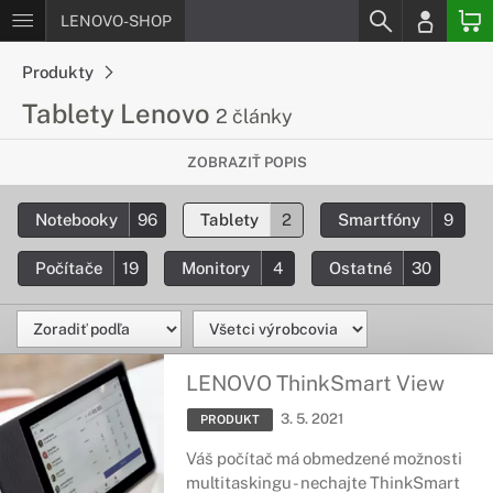
LENOVO-SHOP
Produkty
Tablety Lenovo
2 články
Všetko, čo chceš vedieť o tabletoch
ZOBRAZIŤ POPIS
Lenovo
Notebooky
96
Tablety
2
Smartfóny
9
Základné informácie o modelových radách a tabletoch
Lenovo, všeobecný prehľad o všetkých tabletoch.
Počítače
19
Monitory
4
Ostatné
30
LENOVO ThinkSmart View
3. 5. 2021
PRODUKT
Váš počítač má obmedzené možnosti
multitaskingu - nechajte ThinkSmart