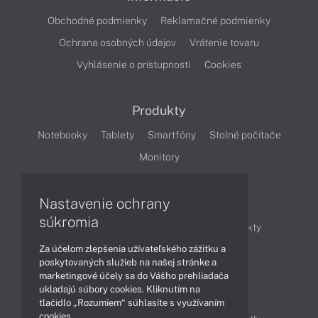
Obchodné podmienky
Reklamačné podmienky
Ochrana osobných údajov
Vrátenie tovaru
Vyhlásenie o prístupnosti
Cookies
Produkty
Notebooky
Tablety
Smartfóny
Stolné počítače
Monitory
Nastavenie ochrany
Články
súkromia
Obchodné informácie
Novinky
Produkty
Za účelom zlepšenia užívateľského zážitku a
Technológie
Videá
poskytovaných služieb na našej stránke a
marketingové účely sa do Vášho prehliadača
ukladajú súbory cookies. Kliknutím na
Obsah
tlačidlo „Rozumiem“ súhlasíte s využívaním
cookies.