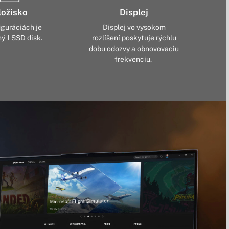
ložisko
Displej
iguráciách je
Displej vo vysokom
ý 1 SSD disk.
rozlíšení poskytuje rýchlu
dobu odozvy a obnovovaciu
frekvenciu.