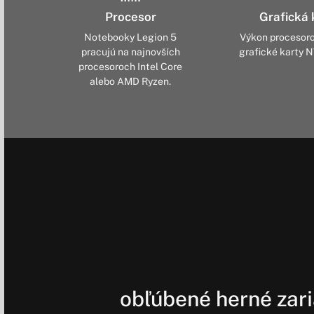
Procesor
Grafická 
Notebooky Legion 5
Výkon procesoro
pracujú na najnovších
grafické karty 
procesoroch Intel Core
alebo AMD Ryzen.
obľúbené herné zar