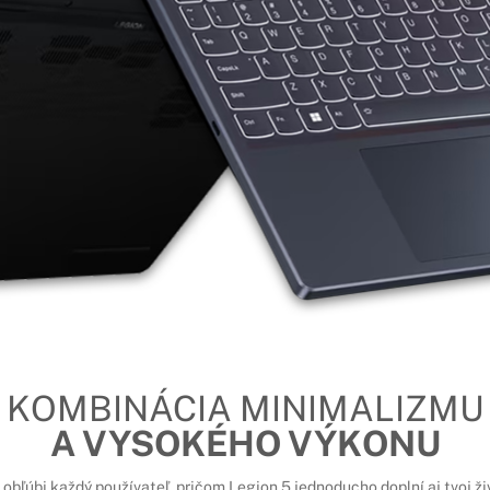
KOMBINÁCIA MINIMALIZMU
A VYSOKÉHO VÝKONU
o obľúbi každý používateľ, pričom Legion 5 jednoducho doplní aj tvoj 