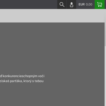
EUR
0,00
buď konkurencieschopným voči
ískaš parťáka, ktorý s tebou