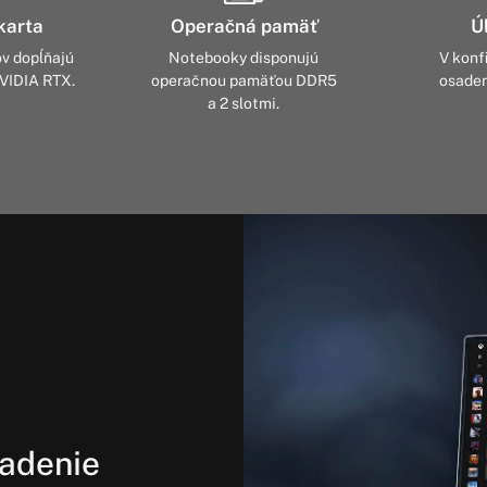
karta
Operačná pamäť
Ú
v dopĺňajú
Notebooky disponujú
V konf
NVIDIA RTX.
operačnou pamäťou DDR5
osaden
a 2 slotmi.
iadenie