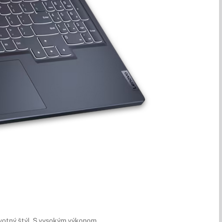
životný štýl. S vysokým výkonom