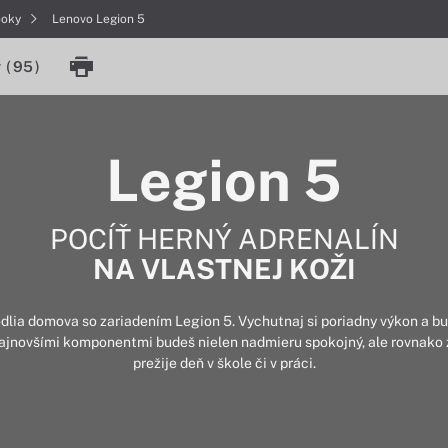
ooky
Lenovo Legion 5
y
(
95
)
Legion 5
POCÍŤ HERNÝ ADRENALÍN
NA VLASTNEJ KOŽI
odlia domova so zariadením Legion 5. Vychutnaj si poriadny výkon a 
najnovšími komponentmi budeš nielen nadmieru spokojný, ale rovnako z
prežije deň v škole či v práci.