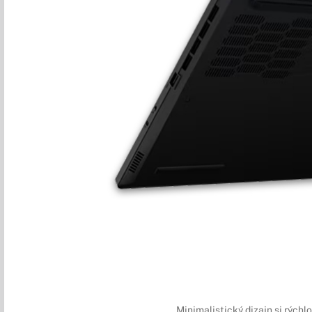
Minimalistický dizajn si rýchl