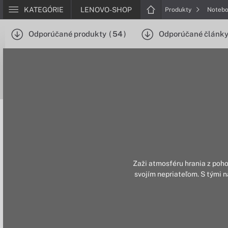
KATEGÓRIE
LENOVO-SHOP
Produkty
Noteb
Odporúčané produkty
(
54
)
Odporúčané článk
Zaži atmosféru hrania z poh
svojím nepriateľom. S tými 