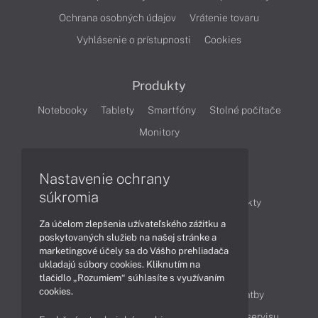
Ochrana osobných údajov
Vrátenie tovaru
Vyhlásenie o prístupnosti
Cookies
Produkty
Notebooky
Tablety
Smartfóny
Stolné počítače
Monitory
Nastavenie ochrany
Články
súkromia
Obchodné informácie
Novinky
Produkty
Za účelom zlepšenia užívateľského zážitku a
Technológie
Videá
poskytovaných služieb na našej stránke a
marketingové účely sa do Vášho prehliadača
ukladajú súbory cookies. Kliknutím na
Obsah
tlačidlo „Rozumiem“ súhlasíte s využívaním
cookies.
Ako nakupovať
Možnosti doručenia a platby
Podpora a servis
Servisné služby
Cenník servisu