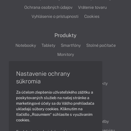
Ochrana osobných údajov
Vrátenie tovaru
Vyhlásenie o prístupnosti
Cookies
Produkty
Notebooky
Tablety
Smartfóny
Stolné počítače
Monitory
Nastavenie ochrany
Články
súkromia
Obchodné informácie
Novinky
Produkty
Za účelom zlepšenia užívateľského zážitku a
Technológie
Videá
poskytovaných služieb na našej stránke a
marketingové účely sa do Vášho prehliadača
ukladajú súbory cookies. Kliknutím na
Obsah
tlačidlo „Rozumiem“ súhlasíte s využívaním
cookies.
Ako nakupovať
Možnosti doručenia a platby
Podpora a servis
Servisné služby
Cenník servisu