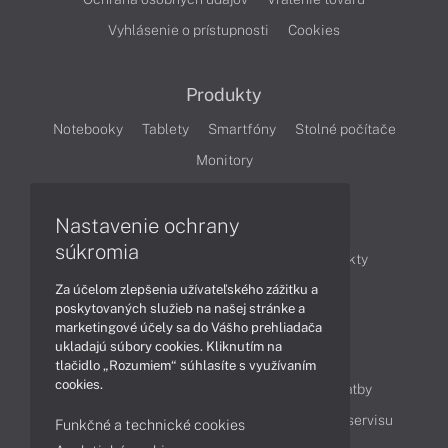
Vyhlásenie o prístupnosti
Cookies
Produkty
Notebooky
Tablety
Smartfóny
Stolné počítače
Monitory
Nastavenie ochrany
Články
súkromia
Obchodné informácie
Novinky
Produkty
Za účelom zlepšenia užívateľského zážitku a
Technológie
Videá
poskytovaných služieb na našej stránke a
marketingové účely sa do Vášho prehliadača
ukladajú súbory cookies. Kliknutím na
Obsah
tlačidlo „Rozumiem“ súhlasíte s využívaním
cookies.
Ako nakupovať
Možnosti doručenia a platby
Podpora a servis
Servisné služby
Cenník servisu
Funkčné a technické cookies