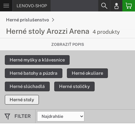
LENOVO-SHOP
Herné príslušenstvo
Herné stoly Arozzi Arena
4 produkty
Maximálny komfort pri hraní
ZOBRAZIŤ POPIS
Herný stôl Arozzi Arena s novým dizajnom maximalizuje
Herné myšky a klávesnice
komfort pri hraní. Vďaka dĺžke 160 cm na stôl bez problémov
umiestnite až tri veľké monitory a šírka 82 cm ponúkne
Herné batohy a púzdra
Herné okuliare
dostatok priestoru pre vašu myš, klávesnicu a ďalšie
príslušenstvo.
Herné slúchadlá
Herné stoličky
Herné stoly
FILTER