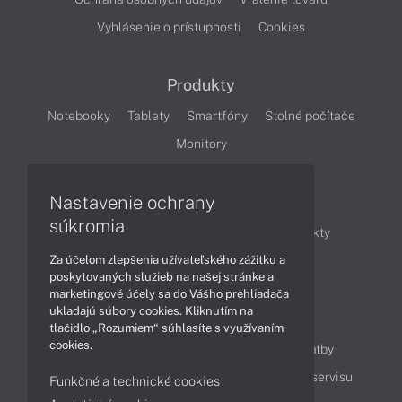
Vyhlásenie o prístupnosti
Cookies
Produkty
Notebooky
Tablety
Smartfóny
Stolné počítače
Monitory
Nastavenie ochrany
Články
súkromia
Obchodné informácie
Novinky
Produkty
Za účelom zlepšenia užívateľského zážitku a
Technológie
Videá
poskytovaných služieb na našej stránke a
marketingové účely sa do Vášho prehliadača
ukladajú súbory cookies. Kliknutím na
Obsah
tlačidlo „Rozumiem“ súhlasíte s využívaním
cookies.
Ako nakupovať
Možnosti doručenia a platby
Podpora a servis
Servisné služby
Cenník servisu
Funkčné a technické cookies