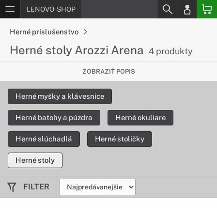
LENOVO-SHOP
Herné príslušenstvo
Herné stoly Arozzi Arena
4 produkty
Maximálny komfort pri hraní
ZOBRAZIŤ POPIS
Herný stôl Arozzi Arena s novým dizajnom maximalizuje
Herné myšky a klávesnice
komfort pri hraní. Vďaka dĺžke 160 cm na stôl bez problémov
umiestnite až tri veľké monitory a šírka 82 cm ponúkne
Herné batohy a púzdra
Herné okuliare
dostatok priestoru pre vašu myš, klávesnicu a ďalšie
príslušenstvo.
Herné slúchadlá
Herné stoličky
Herné stoly
FILTER