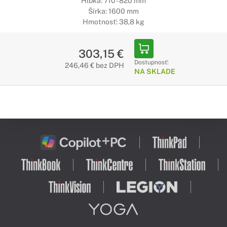
Hĺbka: 710 - 820 mm
Šírka: 1600 mm
Hmotnosť: 38,8 kg
303,15 €
Dostupnosť:
246,46 € bez DPH
NA SKLADE