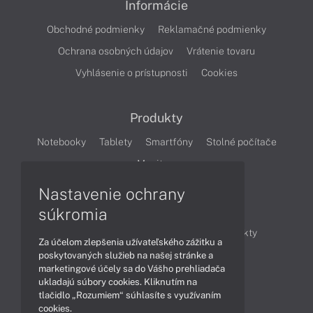
Informácie
Obchodné podmienky
Reklamačné podmienky
Ochrana osobných údajov
Vrátenie tovaru
Vyhlásenie o prístupnosti
Cookies
Produkty
Notebooky
Tablety
Smartfóny
Stolné počítače
Monitory
Nastavenie ochrany
Články
súkromia
Obchodné informácie
Novinky
Produkty
Za účelom zlepšenia užívateľského zážitku a
Technológie
Videá
poskytovaných služieb na našej stránke a
marketingové účely sa do Vášho prehliadača
ukladajú súbory cookies. Kliknutím na
tlačidlo „Rozumiem“ súhlasíte s využívaním
Obsah
cookies.