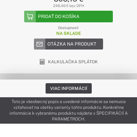
246,46 € bez DPH
PRIDAŤ DO KOŠÍKA
Dostupnosť:
NA SKLADE
OTÁZKA NA PRODUKT
KALKULAČKA SPLÁTOK
VIAC INFORMÁCIÍ
Toto je všeobecný popis a uvedené informácie sa nemusia
vzťahovať na všetky varianty tohto produktu. Konkrétne
informácie k vybranému produktu nájdete v ŠPECIFIKÁCIÍ A
PARAMETROCH.