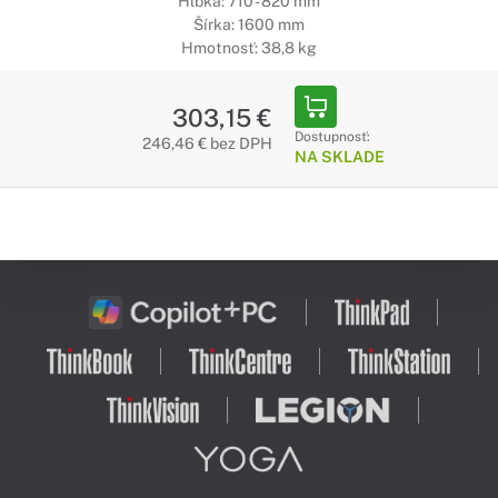
Hĺbka: 710 - 820 mm
Šírka: 1600 mm
Hmotnosť: 38,8 kg
303,15 €
Dostupnosť:
246,46 € bez DPH
NA SKLADE