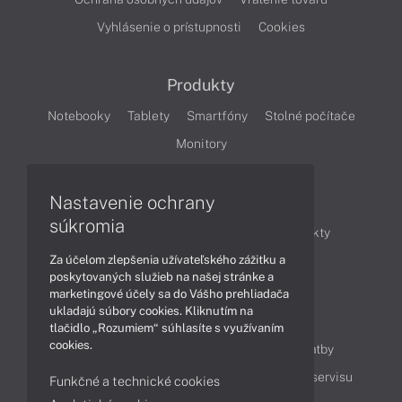
Vyhlásenie o prístupnosti
Cookies
Produkty
Notebooky
Tablety
Smartfóny
Stolné počítače
Monitory
Nastavenie ochrany
Články
súkromia
Obchodné informácie
Novinky
Produkty
Za účelom zlepšenia užívateľského zážitku a
Technológie
Videá
poskytovaných služieb na našej stránke a
marketingové účely sa do Vášho prehliadača
ukladajú súbory cookies. Kliknutím na
Obsah
tlačidlo „Rozumiem“ súhlasíte s využívaním
cookies.
Ako nakupovať
Možnosti doručenia a platby
Podpora a servis
Servisné služby
Cenník servisu
Funkčné a technické cookies