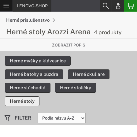
LENOVO-SHOP
Herné príslušenstvo
Herné stoly Arozzi Arena
4 produkty
Maximálny komfort pri hraní
ZOBRAZIŤ POPIS
Herný stôl Arozzi Arena s novým dizajnom maximalizuje
Herné myšky a klávesnice
komfort pri hraní. Vďaka dĺžke 160 cm na stôl bez problémov
umiestnite až tri veľké monitory a šírka 82 cm ponúkne
Herné batohy a púzdra
Herné okuliare
dostatok priestoru pre vašu myš, klávesnicu a ďalšie
príslušenstvo.
Herné slúchadlá
Herné stoličky
Herné stoly
FILTER