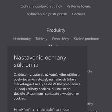
Ochrana osobných údajov
Vrátenie tovaru
Vyhlásenie o prístupnosti
Cookies
Produkty
Notebooky
Tablety
Smartfóny
Stolné počítače
Monitory
Nastavenie ochrany
Články
súkromia
Obchodné informácie
Novinky
Produkty
Za účelom zlepšenia užívateľského zážitku a
Technológie
Videá
poskytovaných služieb na našej stránke a
marketingové účely sa do Vášho prehliadača
ukladajú súbory cookies. Kliknutím na
tlačidlo „Rozumiem“ súhlasíte s využívaním
Obsah
cookies.
Ako nakupovať
Možnosti doručenia a platby
Funkčné a technické cookies
Podpora a servis
Servisné služby
Cenník servisu