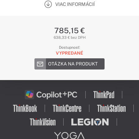
VIAC INFORMÁCIÍ
785,15 €
638,33 € bez DPH
Dostupnosť:
VYPREDANÉ
OTÁZKA NA PRODUKT