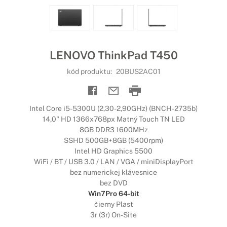
LENOVO ThinkPad T450
kód produktu:
20BUS2AC01
Intel Core i5-5300U (2,30-2,90GHz) (BNCH-2735b)
14,0" HD 1366x768px Matný Touch TN LED
8GB DDR3 1600MHz
SSHD 500GB+8GB (5400rpm)
Intel HD Graphics 5500
WiFi / BT / USB 3.0 / LAN / VGA / miniDisplayPort
bez numerickej klávesnice
bez DVD
Win7Pro 64-bit
čierny Plast
3r (3r) On-Site