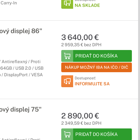
Carry-In
NA SKLADE
vý displej 86"
3 640,00 €
2 959,35 € bez DPH
PRIDAŤ DO KOŠÍKA
Antireflexný / Proti
NÁKUP MOŽNÝ IBA NA IČO / DIČ
 64GB / USB 2.0 / USB
 / DisplayPort / VESA
Dostupnosť:
INFORMUJTE SA
vý displej 75"
2 890,00 €
2 349,59 € bez DPH
PRIDAŤ DO KOŠÍKA