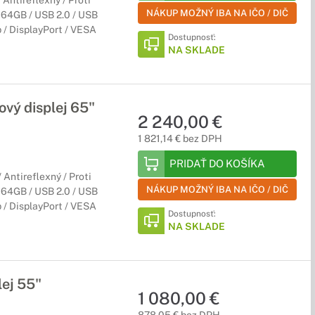
Antireflexný / Proti
NÁKUP MOŽNÝ IBA NA IČO / DIČ
 64GB / USB 2.0 / USB
 / DisplayPort / VESA
Dostupnosť:
NA SKLADE
vý displej 65"
2 240,00 €
1 821,14 € bez DPH
PRIDAŤ DO KOŠÍKA
Antireflexný / Proti
NÁKUP MOŽNÝ IBA NA IČO / DIČ
 64GB / USB 2.0 / USB
 / DisplayPort / VESA
Dostupnosť:
NA SKLADE
ej 55"
1 080,00 €