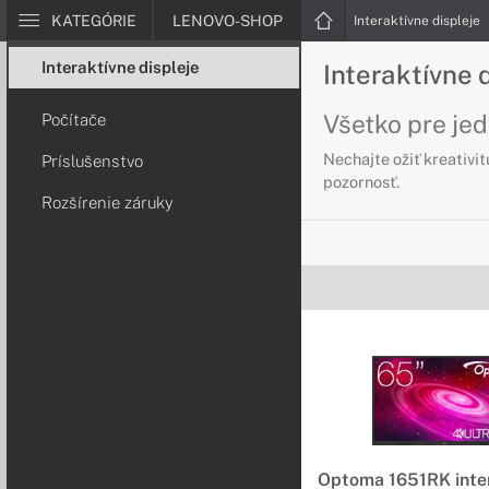
KATEGÓRIE
LENOVO-SHOP
Interaktívne displeje
Interaktívne displeje
Interaktívne
Všetko pre je
Počítače
Nechajte ožiť kreativit
Príslušenstvo
pozornosť.
Rozšírenie záruky
Príslušenstvo
Všetko, čo potre
Rozšírte použitie vaše
umožnia pracovať zábav
Počítače k di
Vylepšite možnos
Optoma OPS je dokonalo
Optoma 1651RK inte