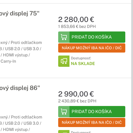
vý displej 75"
2 280,00 €
1 853,66 € bez DPH
PRIDAŤ DO KOŠÍKA
xný / Proti odtlačkom
NÁKUP MOŽNÝ IBA NA IČO / DIČ
/ USB 2.0 / USB 3.0 /
/ HDMI výstup /
Dostupnosť:
Carry-In
NA SKLADE
vý displej 86"
2 990,00 €
2 430,89 € bez DPH
PRIDAŤ DO KOŠÍKA
xný / Proti odtlačkom
NÁKUP MOŽNÝ IBA NA IČO / DIČ
/ USB 2.0 / USB 3.0 /
/ HDMI výstup /
Dostupnosť: