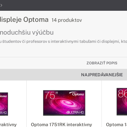
 displeje Optoma
14 produktov
dnoduchšiu výúčbu
u študentov či profesorov s interaktívnymi tabuľami či displejmi, kt
 pre displeje Optoma
ZOBRAZIŤ POPIS
bujete k vášmu interaktívnemu displeju
NAJPREDÁVANEJŠIE
j interaktívnej tabule či displeja. So správnym príslušenstvom využ
nejšie a efektívnejšie.
splejom Optoma
ti vášho interaktívneho displeja
u odpoveďou na vaše rastúce požiadavky na výpočtový výkon. Tento 
raktívny
Optoma 1751RK interaktívny
Optoma 1