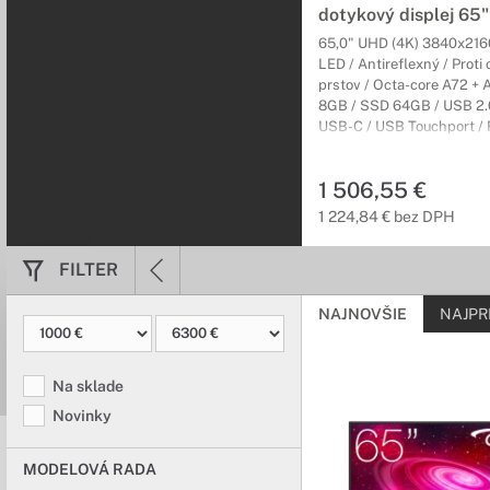
interaktívneho ploché
dotykový displej 65"
65,0" UHD (4K) 3840x216
Tabule k disp
LED / Antireflexný / Proti
prstov / Octa-core A72 +
Optimálne riešen
8GB / SSD 64GB / USB 2.0
USB-C / USB Touchport /
Moderné magnetické ta
/ VGA / HDMI / HDMI výst
hliníkové stĺpy umožň
DisplayPort / VESA 600x
1 506,55 €
Android 14 / 3 (3) Carry-In
Rozšírenie zá
1 224,84 € bez DPH
Rozšírte záruku
FILTER
Rozšírenia záruky vám g
o vaše zariadenie skve
NAJNOVŠIE
NAJPR
Na sklade
Novinky
MODELOVÁ RADA