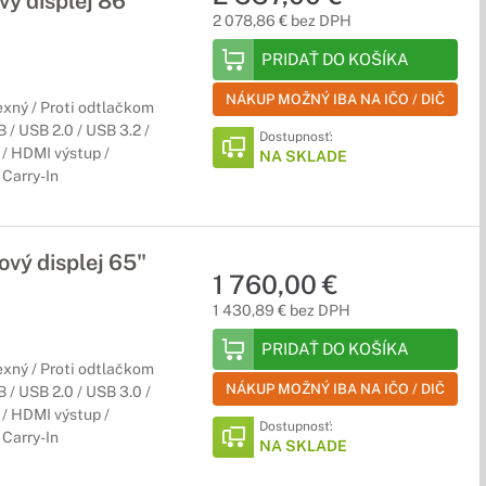
ý displej 86"
2 078,86 € bez DPH
PRIDAŤ DO KOŠÍKA
NÁKUP MOŽNÝ IBA NA IČO / DIČ
xný / Proti odtlačkom
/ USB 2.0 / USB 3.2 /
Dostupnosť:
/ HDMI výstup /
NA SKLADE
Carry-In
vý displej 65"
1 760,00 €
1 430,89 € bez DPH
PRIDAŤ DO KOŠÍKA
xný / Proti odtlačkom
NÁKUP MOŽNÝ IBA NA IČO / DIČ
/ USB 2.0 / USB 3.0 /
/ HDMI výstup /
Dostupnosť:
Carry-In
NA SKLADE