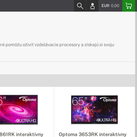
EUR
0,00
oré pomôžu oživiť vzdelávacie procesory a získajú si svoju
ijete svoje zariadenie na maximum a navyše skvelé doplnky
ľahký zásuvný počítač je ideálne na to, aby ste z
861RK interaktívny
Optoma 3653RK interaktívny