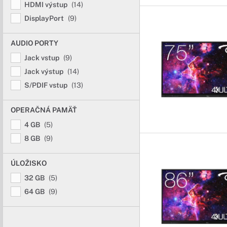
HDMI výstup
(14)
DisplayPort
(9)
AUDIO PORTY
Jack vstup
(9)
Jack výstup
(14)
S/PDIF vstup
(13)
OPERAČNÁ PAMÄŤ
4 GB
(5)
8 GB
(9)
ÚLOŽISKO
32 GB
(5)
64 GB
(9)