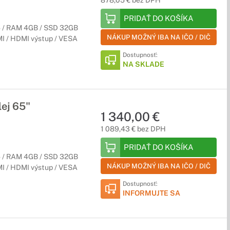
878,05 € bez DPH
PRIDAŤ DO KOŠÍKA
 / RAM 4GB / SSD 32GB
NÁKUP MOŽNÝ IBA NA IČO / DIČ
MI / HDMI výstup / VESA
Dostupnosť:
NA SKLADE
ej 65"
1 340,00 €
1 089,43 € bez DPH
PRIDAŤ DO KOŠÍKA
 / RAM 4GB / SSD 32GB
NÁKUP MOŽNÝ IBA NA IČO / DIČ
MI / HDMI výstup / VESA
Dostupnosť:
INFORMUJTE SA