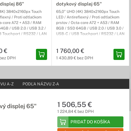
displej 86"
dotykový displej 65"
(4K) 3840x2160px Touch
65,0" UHD (4K) 3840x2160px Touch
flexný / Proti odtlačkom
LED / Antireflexný / Proti odtlačkom
ta-core A72 + A53 / RAM
prstov / Octa-core A72 + A53 / RAM
4GB / USB 2.0 / USB 3.2 /
8GB / SSD 64GB / USB 2.0 / USB 3.0 /
 Touchport / RS232 / LAN
USB-C / USB Touchport / RS232 / LAN
 povrch upravený pre popis kriedou alebo fixkou. Pylónové
I / HDMI výstup /
/ VGA / HDMI / HDMI výstup /
 pomocou pevného oceľového rámu.
t / VESA 800x600mm /
DisplayPort / VESA 600x400mm /
0 €
1 760,00 €
 3 (3) Carry-In
Android 14 / 3 (3) Carry-In
 bez DPH
1 430,89 € bez DPH
oveň šetria aj vašu peňaženku. V prípade servisnej udalosti bude
VU A-Z
PODĽA NÁZVU Z-A
1 506,55 €
ý displej 65"
1 224,84 € bez DPH
PRIDAŤ DO KOŠÍKA