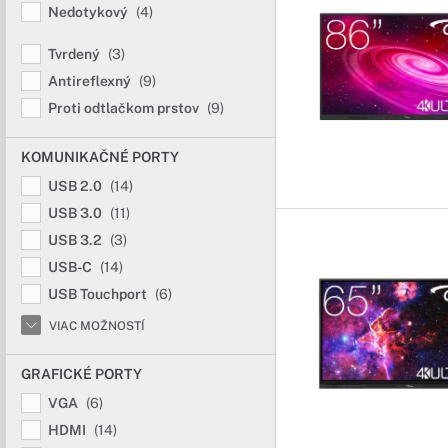
Nedotykový
(4)
Tvrdený
(3)
Antireflexný
(9)
Proti odtlačkom prstov
(9)
KOMUNIKAČNÉ PORTY
USB 2.0
(14)
USB 3.0
(11)
USB 3.2
(3)
USB-C
(14)
USB Touchport
(6)
VIAC MOŽNOSTÍ
GRAFICKÉ PORTY
VGA
(6)
HDMI
(14)