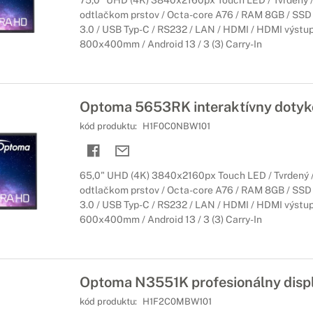
75,0" UHD (4K) 3840x2160px Touch LED / Tvrdený / 
odtlačkom prstov / Octa-core A76 / RAM 8GB / SSD
3.0 / USB Typ-C / RS232 / LAN / HDMI / HDMI výstup
800x400mm / Android 13 / 3 (3) Carry-In
Optoma 5653RK interaktívny dotyko
kód produktu:
H1F0C0NBW101
65,0" UHD (4K) 3840x2160px Touch LED / Tvrdený / 
odtlačkom prstov / Octa-core A76 / RAM 8GB / SSD
3.0 / USB Typ-C / RS232 / LAN / HDMI / HDMI výstup
600x400mm / Android 13 / 3 (3) Carry-In
Optoma N3551K profesionálny displ
kód produktu:
H1F2C0MBW101