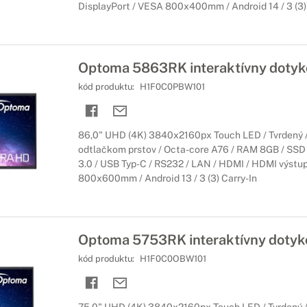
DisplayPort / VESA 800x400mm / Android 14 / 3 (3) 
Optoma 5863RK interaktívny dotyko
kód produktu:
H1F0C0PBW101
86,0" UHD (4K) 3840x2160px Touch LED / Tvrdený / 
odtlačkom prstov / Octa-core A76 / RAM 8GB / SSD
3.0 / USB Typ-C / RS232 / LAN / HDMI / HDMI výstup
800x600mm / Android 13 / 3 (3) Carry-In
Optoma 5753RK interaktívny dotyko
kód produktu:
H1F0C0OBW101