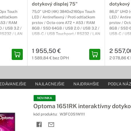
ho displeja Optoma Creative Touch vyťažili maximum.
dotykový displej 75"
dotykový 
0px Touch
75,0" UHD (4K) 3840x2160px Touch
86,0" UHD 
lejom Optoma
 odtlačkom
LED / Antireflexný / Proti odtlačkom
LED / Antire
 A53 / RAM
prstov / Octa-core A72 + A53 / RAM
prstov / Oc
ie k práci s interaktívnym displejom
 / USB 3.2 /
8GB / SSD 64GB / USB 2.0 / USB 3.2 /
8GB / SSD 6
 RS232 / LAN
USB-C / USB Touchport / RS232 / LAN
USB-C / USB
bule s vysoko odolným keramickým povrchom najvyššej kvality majú
up /
/ VGA / HDMI / HDMI výstup /
/ VGA / HDM
ujú montáž interaktívneho plochého panela Optoma Creative Touch
400mm /
DisplayPort / VESA 800x400mm /
DisplayPor
1 955,50 €
2 557,0
Android 14 / 3 (3) Carry-In
Android 14 /
ruky pre displeje Optoma
1 589,84 € bez DPH
2 078,86 €
 svojim zariadeniam
arantujú tú najlepšiu ochranu pre vaše interaktívne displeje, a zár
lo postarané profesionálnymi technikmi.
EDÁVANEJŠIE
NAJLACNEJŠIE
NAJDRAHŠIE
PODĽA NÁZ
NOVINKA
Optoma 1651RK interaktívny dotykov
kód produktu:
W3FC0S1W111