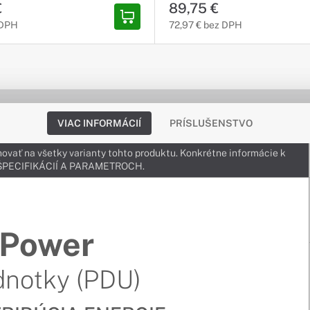
€
89,75 €
/ Softvér: PowerPanel® Business
 DPH
72,97 € bez DPH
VIAC INFORMÁCIÍ
PRÍSLUŠENSTVO
ovať na všetky varianty tohto produktu. Konkrétne informácie k
v ŠPECIFIKÁCIÍ A PARAMETROCH.
Power
dnotky (PDU)