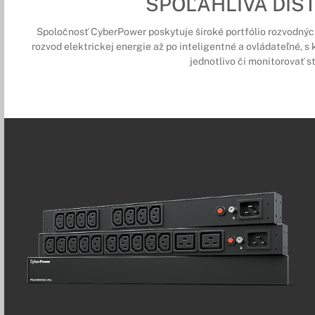
SPOĽAHLIVÁ DIST
Spoločnosť CyberPower poskytuje široké portfólio rozvodných 
rozvod elektrickej energie až po inteligentné a ovládateľné, 
jednotlivo či monitorovať s