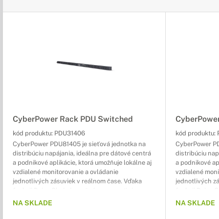
CyberPower Rack PDU Switched
CyberPower
kód produktu:
PDU31406
kód produktu:
CyberPower PDU81405 je sieťová jednotka na
CyberPower PD
distribúciu napájania, ideálna pre dátové centrá
distribúciu nap
a podnikové aplikácie, ktorá umožňuje lokálne aj
a podnikové apl
vzdialené monitorovanie a ovládanie
vzdialené moni
jednotlivých zásuviek v reálnom čase. Vďaka
jednotlivých z
funkcii Daisy Chain je možné spravovať viacero
funkcii Daisy 
jednotiek PDU pod jednou IP adresou, čo
jednotiek PDU 
NA SKLADE
NA SKLADE
zjednodušuje ich správu a dohľad.
zjednodušuje i
C13 / C19 / / 