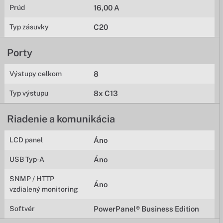
Prúd
16,00 A
Typ zásuvky
C20
Porty
Výstupy celkom
8
Typ výstupu
8x C13
Riadenie a komunikácia
LCD panel
Áno
USB Typ-A
Áno
SNMP / HTTP
Áno
vzdialený monitoring
Softvér
PowerPanel® Business Edition