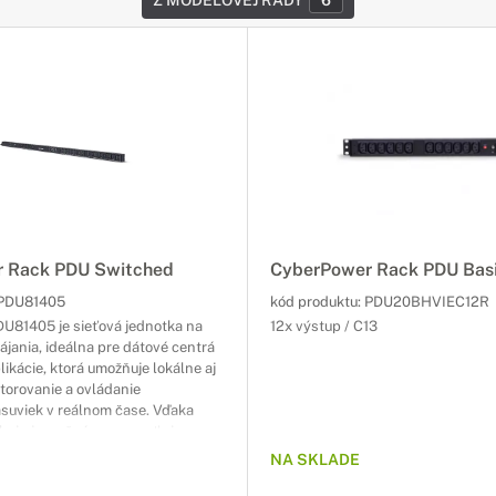
Z MODELOVEJ RADY
6
 Rack PDU Switched
CyberPower Rack PDU Bas
PDU81405
kód produktu:
PDU20BHVIEC12R
U81405 je sieťová jednotka na
12x výstup / C13
ájania, ideálna pre dátové centrá
ikácie, ktorá umožňuje lokálne aj
torovanie a ovládanie
ásuviek v reálnom čase. Vďaka
Chain je možné spravovať viacero
pod jednou IP adresou, čo
NA SKLADE
ch správu a dohľad. 24x výstup /
LCD panel / USB Typ-A / SNMP /