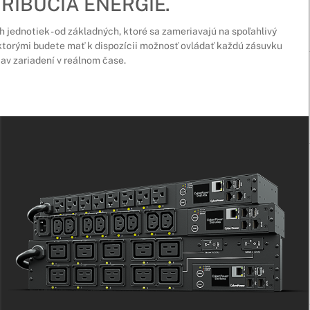
RIBÚCIA ENERGIE.
jednotiek - od základných, ktoré sa zameriavajú na spoľahlivý
s ktorými budete mať k dispozícii možnosť ovládať každú zásuvku
tav zariadení v reálnom čase.