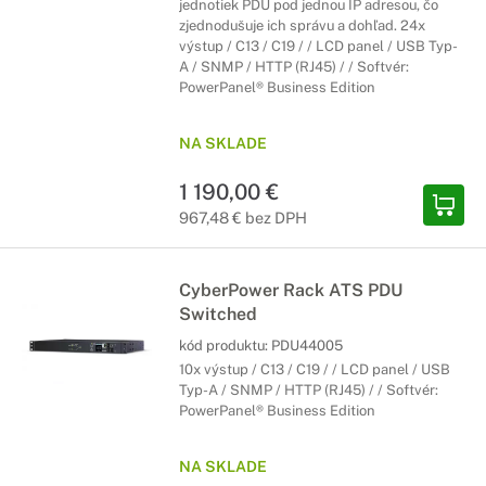
jednotiek PDU pod jednou IP adresou, čo
zjednodušuje ich správu a dohľad. 24x
výstup / C13 / C19 / / LCD panel / USB Typ-
A / SNMP / HTTP (RJ45) / / Softvér:
PowerPanel® Business Edition
NA SKLADE
1 190,00 €
967,48 € bez DPH
CyberPower Rack ATS PDU
Switched
kód produktu:
PDU44005
10x výstup / C13 / C19 / / LCD panel / USB
Typ-A / SNMP / HTTP (RJ45) / / Softvér:
PowerPanel® Business Edition
NA SKLADE