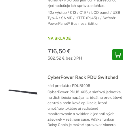
jednotiek PDU pod jednou IP adresou, čo
zjednodušuje ich správu a dohľad.
42x výstup / C13 / C19 / / LCD panel / USB
Typ-A / SNMP / HTTP (RJ45) / / Softvér:
PowerPanel® Business Edition
NA SKLADE
716,50 €
582,52 € bez DPH
CyberPower Rack PDU Switched
kód produktu:
PDU81405
CyberPower PDU81405 je sieťová jednotka
na distribúciu napájania, ideálna pre dátové
centrá a podnikové aplikácie, ktorá
umožňuje lokálne aj vzdialené
monitorovanie a ovládanie jednotlivých
zásuviek v reálnom čase. Vďaka funkcii
Daisy Chain je možné spravovať viacero