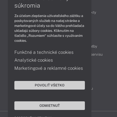
Články
súkromia
Obchodné informácie
Novinky
Produkty
Za účelom zlepšenia užívateľského zážitku a
Technológie
Videá
poskytovaných služieb na našej stránke a
marketingové účely sa do Vášho prehliadača
ukladajú súbory cookies. Kliknutím na
tlačidlo „Rozumiem“ súhlasíte s využívaním
Obsah
cookies.
Ako nakupovať
Možnosti doručenia a platby
Funkčné a technické cookies
Podpora a servis
Servisné služby
Cenník servisu
Analytické cookies
Marketingové a reklamné cookies
Kontakty
043 4224 771
Obchodné oddelenie
POVOLIŤ VŠETKO
Servisné oddelenie
Reklamácia tovaru
TeamViewer (vzdialená podpora)
ODMIETNUŤ