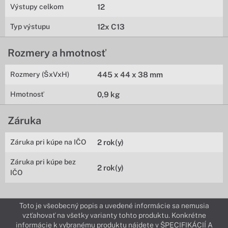
Výstupy celkom
12
Typ výstupu
12x C13
Rozmery a hmotnosť
Rozmery (ŠxVxH)
445 x 44 x 38 mm
Hmotnosť
0,9 kg
Záruka
Záruka pri kúpe na IČO
2 rok(y)
Záruka pri kúpe bez
2 rok(y)
IČO
Toto je všeobecný popis a uvedené informácie sa nemusia
vzťahovať na všetky varianty tohto produktu. Konkrétne
informácie k vybranému produktu nájdete v ŠPECIFIKÁCIÍ A