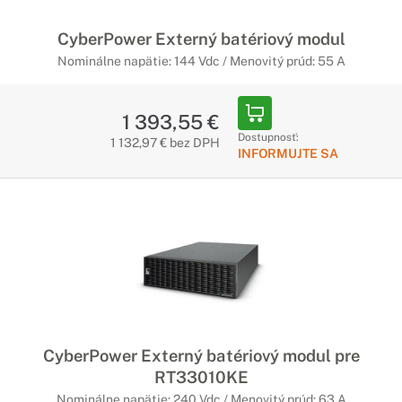
CyberPower Externý batériový modul
Nominálne napätie: 144 Vdc / Menovitý prúd: 55 A
1 393,55 €
Dostupnosť:
1 132,97 € bez DPH
INFORMUJTE SA
CyberPower Externý batériový modul pre
RT33010KE
Nominálne napätie: 240 Vdc / Menovitý prúd: 63 A