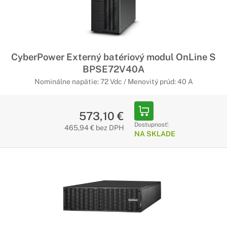
CyberPower Externý batériový modul OnLine S
BPSE72V40A
Nominálne napätie: 72 Vdc / Menovitý prúd: 40 A
573,10 €
Dostupnosť:
465,94 € bez DPH
NA SKLADE