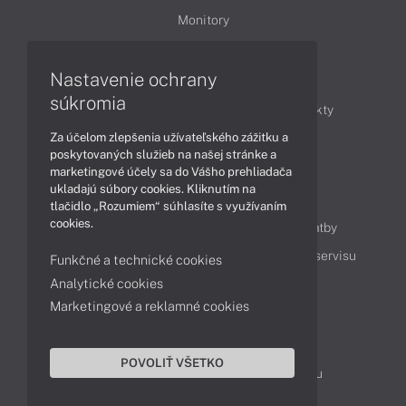
Monitory
Nastavenie ochrany
Články
súkromia
Obchodné informácie
Novinky
Produkty
Za účelom zlepšenia užívateľského zážitku a
Technológie
Videá
poskytovaných služieb na našej stránke a
marketingové účely sa do Vášho prehliadača
ukladajú súbory cookies. Kliknutím na
Obsah
tlačidlo „Rozumiem“ súhlasíte s využívaním
cookies.
Ako nakupovať
Možnosti doručenia a platby
Podpora a servis
Servisné služby
Cenník servisu
Funkčné a technické cookies
Analytické cookies
Marketingové a reklamné cookies
Kontakty
043 4224 771
Obchodné oddelenie
POVOLIŤ VŠETKO
Servisné oddelenie
Reklamácia tovaru
TeamViewer (vzdialená podpora)