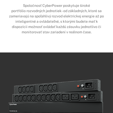
Spoločnosť CyberPower poskytuje široké
portfólio rozvodných jednotiek - od základných, ktoré sa
zameriavajú na spoľahlivý rozvod elektrickej energie až po
inteligentné a ovládateľné, s ktorými budete mať k
dispozícii možnosť ovládať každú zásuvku jednotlivo či
monitorovať stav zariadení v reálnom čase.