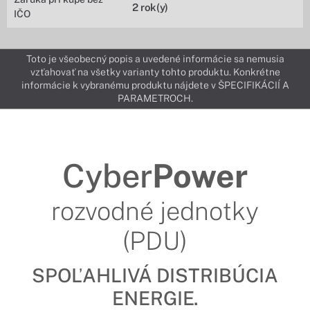
2 rok(y)
IČO
Toto je všeobecný popis a uvedené informácie sa nemusia
vzťahovať na všetky varianty tohto produktu. Konkrétne
informácie k vybranému produktu nájdete v ŠPECIFIKÁCIÍ A
PARAMETROCH.
Cyber
Power
rozvodné jednotky
(PDU)
SPOĽAHLIVÁ DISTRIBÚCIA
ENERGIE.