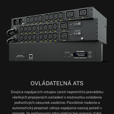
OVLÁDATEĽNÁ ATS
Dvojica napájacích vstupov zaistí nepretržitú prevádzku
všetkých pripojených zariadení s možnosťou ovládania
jednotlivých zásuviek osobitne. Flexibilné riadenie a
automatický prepínač zdroja napájania naozaj poteší v
prípade, že preferovaný zdroj elektrickej energie zlyhá.