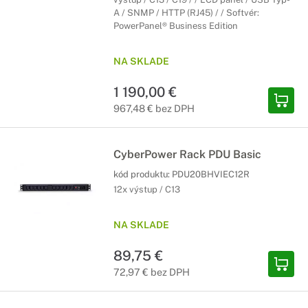
A / SNMP / HTTP (RJ45) / / Softvér:
PowerPanel® Business Edition
NA SKLADE
1 190,00 €
967,48 € bez DPH
CyberPower Rack PDU Basic
kód produktu:
PDU20BHVIEC12R
12x výstup / C13
NA SKLADE
89,75 €
72,97 € bez DPH