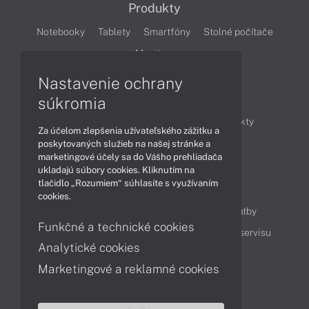
Produkty
Notebooky
Tablety
Smartfóny
Stolné počítače
Monitory
Nastavenie ochrany
Články
súkromia
Obchodné informácie
Novinky
Produkty
Za účelom zlepšenia užívateľského zážitku a
Technológie
Videá
poskytovaných služieb na našej stránke a
marketingové účely sa do Vášho prehliadača
ukladajú súbory cookies. Kliknutím na
tlačidlo „Rozumiem“ súhlasíte s využívaním
Obsah
cookies.
Ako nakupovať
Možnosti doručenia a platby
Funkčné a technické cookies
Podpora a servis
Servisné služby
Cenník servisu
Analytické cookies
Marketingové a reklamné cookies
Kontakty
043 4224 771
Obchodné oddelenie