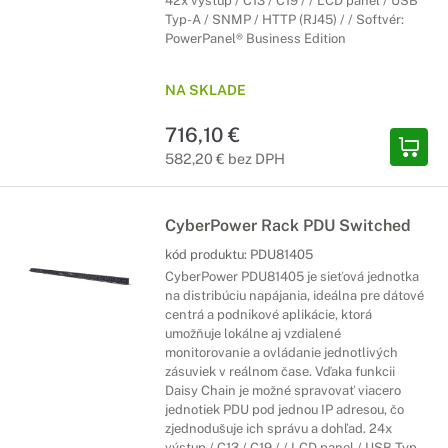
42x výstup / C13 / C19 / / LCD panel / USB
Typ-A / SNMP / HTTP (RJ45) / / Softvér:
PowerPanel® Business Edition
NA SKLADE
716,10 €
582,20 € bez DPH
CyberPower Rack PDU Switched
kód produktu:
PDU81405
CyberPower PDU81405 je sieťová jednotka
na distribúciu napájania, ideálna pre dátové
centrá a podnikové aplikácie, ktorá
umožňuje lokálne aj vzdialené
monitorovanie a ovládanie jednotlivých
zásuviek v reálnom čase. Vďaka funkcii
Daisy Chain je možné spravovať viacero
jednotiek PDU pod jednou IP adresou, čo
zjednodušuje ich správu a dohľad. 24x
výstup / C13 / C19 / / LCD panel / USB Typ-