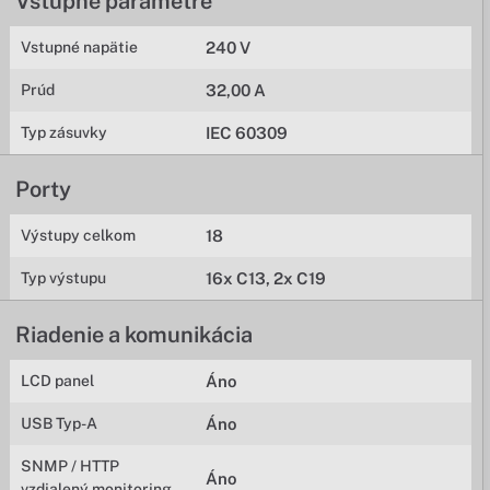
Vstupné parametre
Vstupné napätie
240 V
Prúd
32,00 A
Typ zásuvky
IEC 60309
Porty
Výstupy celkom
18
Typ výstupu
16x C13, 2x C19
Riadenie a komunikácia
LCD panel
Áno
USB Typ-A
Áno
SNMP / HTTP
Áno
vzdialený monitoring