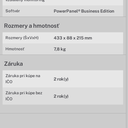
Softvér
PowerPanel® Business Edition
Rozmery a hmotnosť
Rozmery (ŠxVxH)
433 x 88 x 215 mm
Hmotnosť
7,8 kg
Záruka
Záruka pri kúpe na
2 rok(y)
IČO
Záruka pri kúpe bez
2 rok(y)
IČO