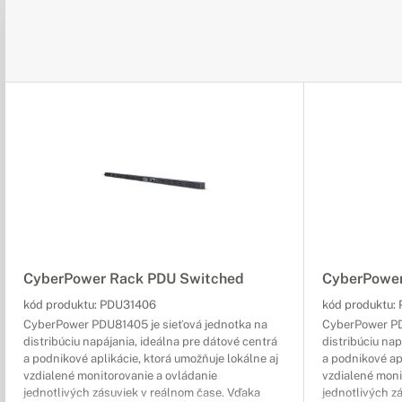
CyberPower Rack PDU Switched
CyberPower
kód produktu:
PDU31406
kód produktu:
CyberPower PDU81405 je sieťová jednotka na
CyberPower PD
distribúciu napájania, ideálna pre dátové centrá
distribúciu nap
a podnikové aplikácie, ktorá umožňuje lokálne aj
a podnikové apl
vzdialené monitorovanie a ovládanie
vzdialené moni
jednotlivých zásuviek v reálnom čase. Vďaka
jednotlivých z