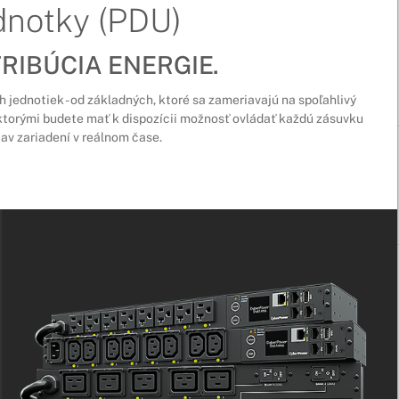
dnotky (PDU)
RIBÚCIA ENERGIE.
jednotiek - od základných, ktoré sa zameriavajú na spoľahlivý
s ktorými budete mať k dispozícii možnosť ovládať každú zásuvku
tav zariadení v reálnom čase.