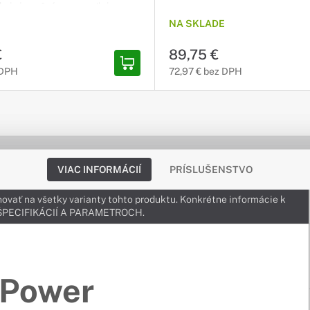
Chain je možné spravovať viacero
pod jednou IP adresou, čo
NA SKLADE
ch správu a dohľad. 24x výstup /
LCD panel / USB Typ-A / SNMP /
€
89,75 €
/ Softvér: PowerPanel® Business
 DPH
72,97 € bez DPH
VIAC INFORMÁCIÍ
PRÍSLUŠENSTVO
ovať na všetky varianty tohto produktu. Konkrétne informácie k
v ŠPECIFIKÁCIÍ A PARAMETROCH.
Power