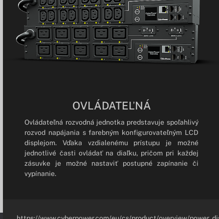
OVLÁDATEĽNÁ
Ovládateľná rozvodná jednotka predstavuje spoľahlivý
rozvod napájania s farebným konfigurovateľným LCD
displejom. Vďaka vzdialenému prístupu je možné
jednotlivé časti ovládať na diaľku, pričom pri každej
zásuvke je možné nastaviť postupné zapínanie či
vypínanie.
https://www.cyberpower.com/eu/cs/product/overview/power_dis