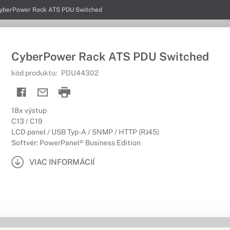
yberPower Rack ATS PDU Switched
CyberPower Rack ATS PDU Switched
kód produktu:
PDU44302
18x výstup
C13 / C19
LCD panel / USB Typ-A / SNMP / HTTP (RJ45)
Softvér: PowerPanel® Business Edition
VIAC INFORMÁCIÍ