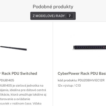
Podobné produkty
Z MODELOVEJ RADY
7
 Rack PDU Switched
CyberPower Rack PDU Bas
PDU81405
kód produktu:
PDU20BHVIEC12R
U81405 je sieťová jednotka na
12x výstup / C13
ájania, ideálna pre dátové centrá
ikácie, ktorá umožňuje lokálne aj
torovanie a ovládanie
ásuviek v reálnom čase. Vďaka