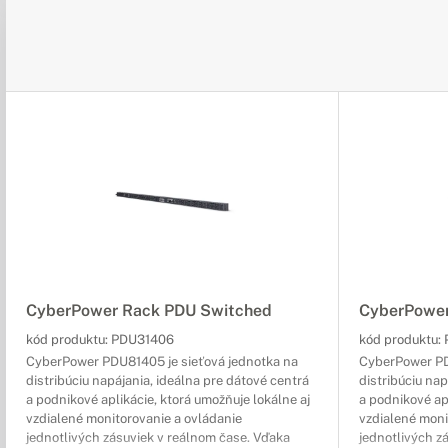
CyberPower Rack PDU Switched
CyberPower
kód produktu:
PDU31406
kód produktu:
CyberPower PDU81405 je sieťová jednotka na
CyberPower PD
distribúciu napájania, ideálna pre dátové centrá
distribúciu nap
a podnikové aplikácie, ktorá umožňuje lokálne aj
a podnikové apl
vzdialené monitorovanie a ovládanie
vzdialené moni
jednotlivých zásuviek v reálnom čase. Vďaka
jednotlivých z