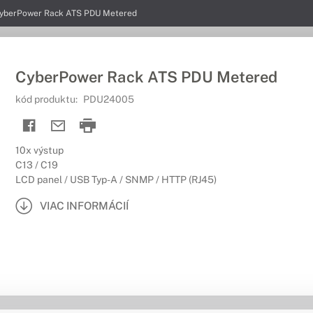
yberPower Rack ATS PDU Metered
CyberPower Rack ATS PDU Metered
kód produktu:
PDU24005
10x výstup
C13 / C19
LCD panel / USB Typ-A / SNMP / HTTP (RJ45)
VIAC INFORMÁCIÍ