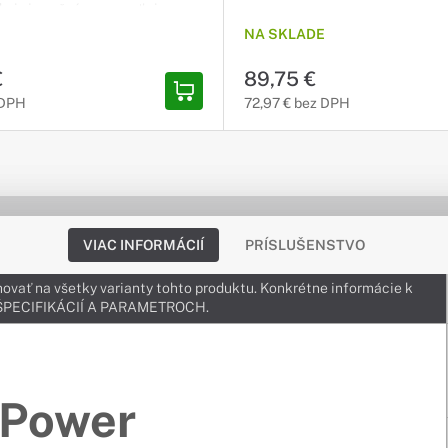
Chain je možné spravovať viacero
pod jednou IP adresou, čo
NA SKLADE
ch správu a dohľad. 24x výstup /
LCD panel / USB Typ-A / SNMP /
€
89,75 €
/ Softvér: PowerPanel® Business
 DPH
72,97 € bez DPH
VIAC INFORMÁCIÍ
PRÍSLUŠENSTVO
ovať na všetky varianty tohto produktu. Konkrétne informácie k
v ŠPECIFIKÁCIÍ A PARAMETROCH.
Power