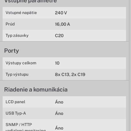
Vstupné parametre
Vstupné napätie
240 V
Prúd
16,00 A
Typ zásuvky
C20
Porty
Výstupy celkom
10
Typ výstupu
8x C13, 2x C19
Riadenie a komunikácia
LCD panel
Áno
USB Typ-A
Áno
SNMP / HTTP
Áno
vzdialený monitoring