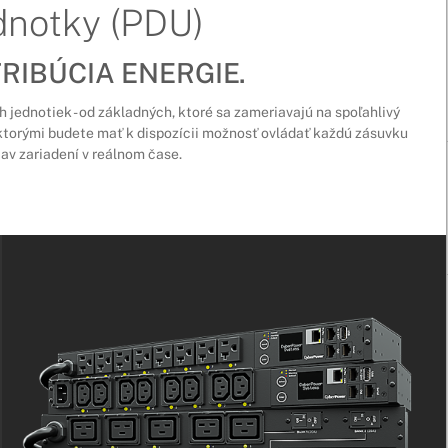
dnotky (PDU)
RIBÚCIA ENERGIE.
jednotiek - od základných, ktoré sa zameriavajú na spoľahlivý
s ktorými budete mať k dispozícii možnosť ovládať každú zásuvku
tav zariadení v reálnom čase.