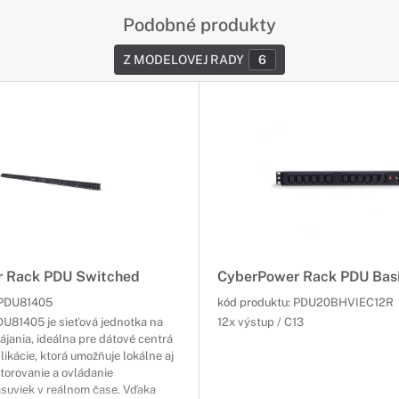
Podobné produkty
Z MODELOVEJ RADY
6
 Rack PDU Switched
CyberPower Rack PDU Bas
PDU81405
kód produktu:
PDU20BHVIEC12R
U81405 je sieťová jednotka na
12x výstup / C13
ájania, ideálna pre dátové centrá
ikácie, ktorá umožňuje lokálne aj
torovanie a ovládanie
ásuviek v reálnom čase. Vďaka