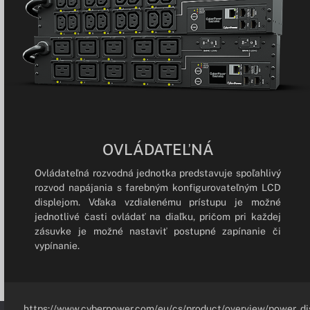
OVLÁDATEĽNÁ
Ovládateľná rozvodná jednotka predstavuje spoľahlivý
rozvod napájania s farebným konfigurovateľným LCD
displejom. Vďaka vzdialenému prístupu je možné
jednotlivé časti ovládať na diaľku, pričom pri každej
zásuvke je možné nastaviť postupné zapínanie či
vypínanie.
https://www.cyberpower.com/eu/cs/product/overview/power_dis