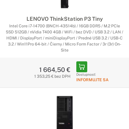
LENOVO ThinkStation P3 Tiny
Intel Core i7-14700 (BNCH-43514b) / 16GB DDR5 / M.2 PCIe
SSD 512GB / nVidia T400 4GB / WiFi / bez DVD / USB 3.2 / LAN /
HDMI / DisplayPort / miniDisplayPort / Predné USB 3.2 / USB-C
3.2 / Win11Pro 64-bit / Čierny / Micro Form Factor / 3r (3r) On-
Site
1 664,50 €
Dostupnosť:
1 353,25 € bez DPH
INFORMUJTE SA