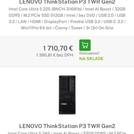
LENOVO ThinkStation P3 TWR Gen2
Intel Core Ultra 5 225 (BNCH-31681b) / Intel AI Boost / 32GB
DDR5 / M.2 PCIe SSD 512GB / Intel / bez DVD / USB 2.0 / USB
3.2 / LAN / HDMI / DisplayPort / Predné USB 3.2 / USB-C 3.2 /
Win11Pro 64-bit / Čierny / Tower / 3r (3r) On-Site
1 710,70 €
Dostupnosť:
1 390,81 € bez DPH
NA SKLADE
LENOVO ThinkStation P3 TWR Gen2
Intel Core Ultra 5 245 / Intel AI Boost / 32GB DDR5 / M.2 PCIe