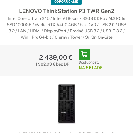
ODPORÚČAME
LENOVO ThinkStation P3 TWR Gen2
Intel Core Ultra 5 245 / Intel AI Boost / 32GB DDR5 / M.2 PCIe
SSD 1000GB / nVidia RTX A400 4GB / bez DVD / USB 2.0 / USB
3.2 / LAN / HDMI / DisplayPort / Predné USB 3.2 / USB-C 3.2 /
Win11Pro 64-bit / Čierny / Tower / 3r (3r) On-Site
2 439,00 €
Dostupnosť:
1 982,93 € bez DPH
NA SKLADE