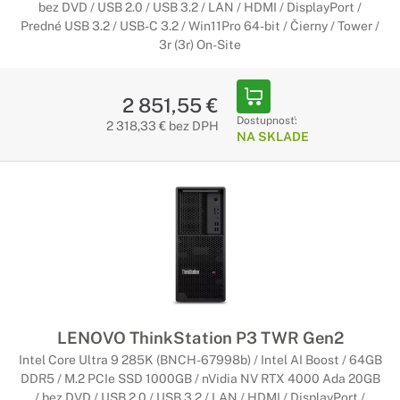
bez DVD / USB 2.0 / USB 3.2 / LAN / HDMI / DisplayPort /
Predné USB 3.2 / USB-C 3.2 / Win11Pro 64-bit / Čierny / Tower /
3r (3r) On-Site
2 851,55 €
Dostupnosť:
2 318,33 € bez DPH
NA SKLADE
LENOVO ThinkStation P3 TWR Gen2
Intel Core Ultra 9 285K (BNCH-67998b) / Intel AI Boost / 64GB
DDR5 / M.2 PCIe SSD 1000GB / nVidia NV RTX 4000 Ada 20GB
/ bez DVD / USB 2.0 / USB 3.2 / LAN / HDMI / DisplayPort /