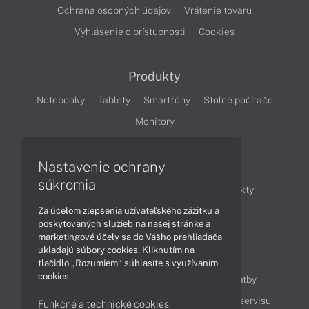
Ochrana osobných údajov
Vrátenie tovaru
Vyhlásenie o prístupnosti
Cookies
Produkty
Notebooky
Tablety
Smartfóny
Stolné počítače
Monitory
Nastavenie ochrany
Články
súkromia
Obchodné informácie
Novinky
Produkty
Za účelom zlepšenia užívateľského zážitku a
Technológie
Videá
poskytovaných služieb na našej stránke a
marketingové účely sa do Vášho prehliadača
ukladajú súbory cookies. Kliknutím na
Obsah
tlačidlo „Rozumiem“ súhlasíte s využívaním
cookies.
Ako nakupovať
Možnosti doručenia a platby
Podpora a servis
Servisné služby
Cenník servisu
Funkčné a technické cookies