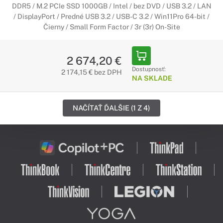
DDR5 / M.2 PCIe SSD 1000GB / Intel / bez DVD / USB 3.2 / LAN
/ DisplayPort / Predné USB 3.2 / USB-C 3.2 / Win11Pro 64-bit /
Čierny / Small Form Factor / 3r (3r) On-Site
2 674,20 €
Dostupnosť:
2 174,15 € bez DPH
NA SKLADE
NAČÍTAŤ ĎALŠIE (1 Z 4)