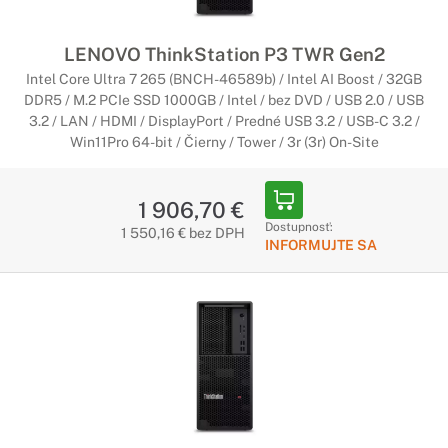
LENOVO ThinkStation P3 TWR Gen2
Intel Core Ultra 7 265 (BNCH-46589b) / Intel AI Boost / 32GB
DDR5 / M.2 PCIe SSD 1000GB / Intel / bez DVD / USB 2.0 / USB
3.2 / LAN / HDMI / DisplayPort / Predné USB 3.2 / USB-C 3.2 /
Win11Pro 64-bit / Čierny / Tower / 3r (3r) On-Site
1 906,70 €
Dostupnosť:
1 550,16 € bez DPH
INFORMUJTE SA