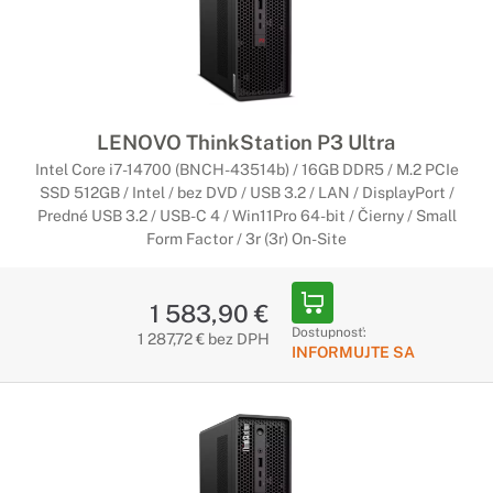
LENOVO ThinkStation P3 Ultra
Intel Core i7-14700 (BNCH-43514b) / 16GB DDR5 / M.2 PCIe
SSD 512GB / Intel / bez DVD / USB 3.2 / LAN / DisplayPort /
Predné USB 3.2 / USB-C 4 / Win11Pro 64-bit / Čierny / Small
Form Factor / 3r (3r) On-Site
1 583,90 €
Dostupnosť:
1 287,72 € bez DPH
INFORMUJTE SA