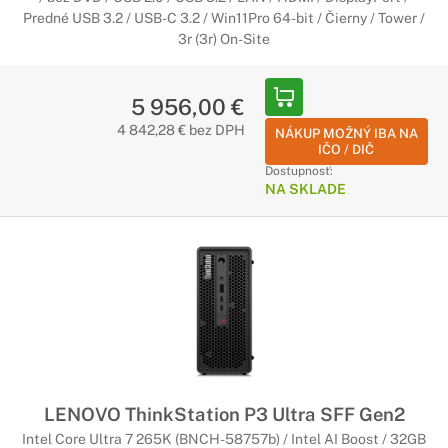
Predné USB 3.2 / USB-C 3.2 / Win11Pro 64-bit / Čierny / Tower /
3r (3r) On-Site
5 956,00 €
4 842,28 € bez DPH
NÁKUP MOŽNÝ IBA NA
IČO / DIČ
Dostupnosť:
NA SKLADE
LENOVO ThinkStation P3 Ultra SFF Gen2
Intel Core Ultra 7 265K (BNCH-58757b) / Intel AI Boost / 32GB