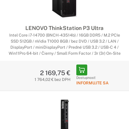
LENOVO ThinkStation P3 Ultra
Intel Core i7-14700 (BNCH-43514b) / 16GB DDR5 / M.2 PCIe
SSD 512GB / nVidia T1000 8GB / bez DVD / USB 3.2 / LAN /
DisplayPort / miniDisplayPort / Predné USB 3.2 / USB-C 4 /
Win11Pro 64-bit / Čierny / Small Form Factor / 3r (3r) On-Site
2 169,75 €
Dostupnosť:
1 764,02 € bez DPH
INFORMUJTE SA