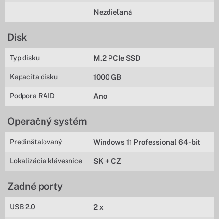
Nezdieľaná
Disk
Typ disku
M.2 PCIe SSD
Kapacita disku
1000 GB
Podpora RAID
Ano
Operačný systém
Predinštalovaný
Windows 11 Professional 64-bit
Lokalizácia klávesnice
SK + CZ
Zadné porty
USB 2.0
2 x