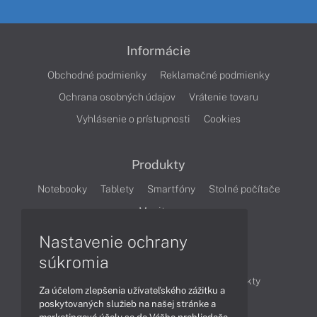
Informácie
Obchodné podmienky
Reklamačné podmienky
Ochrana osobných údajov
Vrátenie tovaru
Vyhlásenie o prístupnosti
Cookies
Produkty
Notebooky
Tablety
Smartfóny
Stolné počítače
Monitory
Nastavenie ochrany
Články
súkromia
Obchodné informácie
Novinky
Produkty
Za účelom zlepšenia užívateľského zážitku a
Technológie
Videá
poskytovaných služieb na našej stránke a