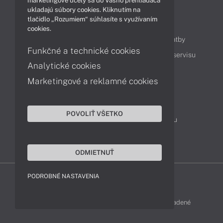
marketingové účely sa do Vášho prehliadača
ukladajú súbory cookies. Kliknutím na
tlačidlo „Rozumiem“ súhlasíte s využívaním
Obsah
cookies.
Ako nakupovať
Možnosti doručenia a platby
Funkčné a technické cookies
Podpora a servis
Servisné služby
Cenník servisu
Analytické cookies
Marketingové a reklamné cookies
Kontakty
043 4224 771
Obchodné oddelenie
POVOLIŤ VŠETKO
Servisné oddelenie
Reklamácia tovaru
TeamViewer (vzdialená podpora)
ODMIETNUŤ
PODROBNÉ NASTAVENIA
LENOVO-SHOP © 2013 - 2026 Všetky práva vyhradené