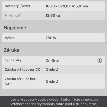
Rozmery (ŠxVxH)
180,0 x 370,0 x 415,0 mm
Hmotnosť
13,60 kg
Napájanie
Výkon
750 W
Záruka
Typ záruky
On-Site
Záruka pri kúpe na IČO
3 rok(y)
Záruka pri kúpe bez
3 rok(y)
IČO
Toto je všeobecný popis a uvedené informácie sa nemusia
vzťahovať na všetky varianty tohto produktu. Konkrétne