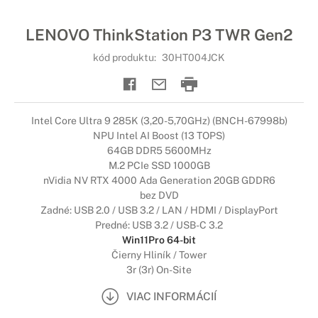
LENOVO ThinkStation P3 TWR Gen2
kód produktu:
30HT004JCK
Intel Core Ultra 9 285K (3,20-5,70GHz) (BNCH-67998b)
NPU Intel AI Boost (13 TOPS)
64GB DDR5 5600MHz
M.2 PCIe SSD 1000GB
nVidia NV RTX 4000 Ada Generation 20GB GDDR6
bez DVD
Zadné: USB 2.0 / USB 3.2 / LAN / HDMI / DisplayPort
Predné: USB 3.2 / USB-C 3.2
Win11Pro 64-bit
Čierny Hliník / Tower
3r (3r) On-Site
VIAC INFORMÁCIÍ