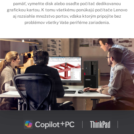
pamäť, vymeňte disk alebo osaďte počítač dedikovanou
grafickou kartou. K tomu všetkému ponúkajú počítače Lenovo
aj rozsiahle množstvo portov, vďaka ktorým pripojíte bez
problémov všetky Vaše periférne zariadenia.