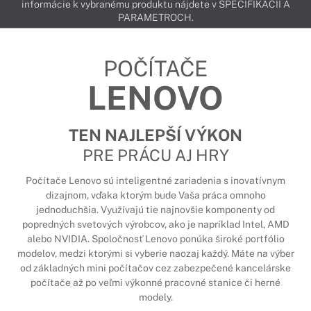
informácie k vybranému produktu nájdete v ŠPECIFIKÁCIÍ A
PARAMETROCH.
POČÍTAČE
LENOVO
TEN NAJLEPŠÍ VÝKON
PRE PRÁCU AJ HRY
Počítače Lenovo sú inteligentné zariadenia s inovatívnym
dizajnom, vďaka ktorým bude Vaša práca omnoho
jednoduchšia. Využívajú tie najnovšie komponenty od
popredných svetových výrobcov, ako je napríklad Intel, AMD
alebo NVIDIA. Spoločnosť Lenovo ponúka široké portfólio
modelov, medzi ktorými si vyberie naozaj každý. Máte na výber
od základných mini počítačov cez zabezpečené kancelárske
počítače až po veľmi výkonné pracovné stanice či herné
modely.