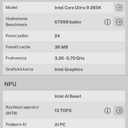
Model
Intel Core Ultra 9 285K
Hodnotenie
67998 bodov
Benchmark
Počet jadier
24
Pamäť cache
36 MB
Frekvencia
3,20 - 5,70 GHz
Grafická karta
Intel Graphics
NPU
Intel AI Boost
Rýchlosť operácií
13 TOPS
(INT8)
Podpora AI
AI PC