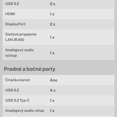
USB 3.2
2 x
HDMI
1 x
DisplayPort
2 x
Sieťové pripojenie
1 x
LAN (RJ45)
Analógový audio
1 x
výstup
Predné a bočné porty
Čítačka kariet
Áno
USB 3.2
4 x
USB 3.2 Typ-C
1 x
Analógový audio vstup
1 x