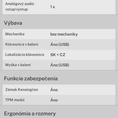
Analógový audio
1 x
vstup/výstup
Výbava
Mechanika
bez mechaniky
Klávesnica v balení
Áno (USB)
Lokalizácia klávesnice
SK + CZ
Myška v balení
Áno (USB)
Funkcie zabezpečenia
Zámok Kensington
Áno
TPM modul
Áno
Ergonómia a rozmery