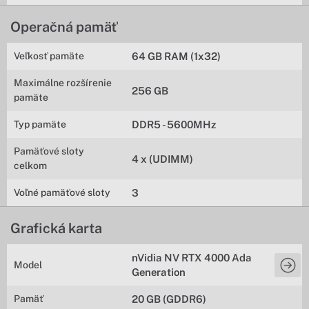
Operačná pamäť
Veľkosť pamäte
64 GB RAM (1x32)
Maximálne rozšírenie
256 GB
pamäte
Typ pamäte
DDR5 - 5600MHz
Pamäťové sloty
4 x (UDIMM)
celkom
Voľné pamäťové sloty
3
Grafická karta
nVidia NV RTX 4000 Ada
Model
Generation
Pamäť
20 GB (GDDR6)