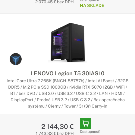
Dostupnosť:
2 070,45 € bez DPH
NA SKLADE
LENOVO Legion T5 30IAS10
Intel Core Ultra 7 265K (BNCH-58757b) / Intel AI Boost / 32GB
DDR5 / M.2 PCIe SSD 1000GB / nVidia RTX 5070 12GB / WiFi /
BT / bez DVD / USB 2.0 / USB 3.2 / USB-C 3.2 / LAN / HDMI /
DisplayPort / Predné USB 3.2 / USB-C 3.2 / Bez operačného
systému / Čierny / Tower / 3r (3r) Carry-In
2 144,30 €
Dostupnosť:
1 743,33 € bez DPH