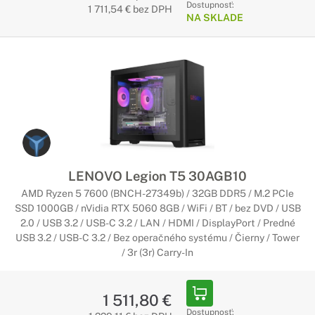
Dostupnosť:
1 711,54 € bez DPH
NA SKLADE
LENOVO Legion T5 30AGB10
AMD Ryzen 5 7600 (BNCH-27349b) / 32GB DDR5 / M.2 PCIe
SSD 1000GB / nVidia RTX 5060 8GB / WiFi / BT / bez DVD / USB
2.0 / USB 3.2 / USB-C 3.2 / LAN / HDMI / DisplayPort / Predné
USB 3.2 / USB-C 3.2 / Bez operačného systému / Čierny / Tower
/ 3r (3r) Carry-In
1 511,80 €
Dostupnosť: