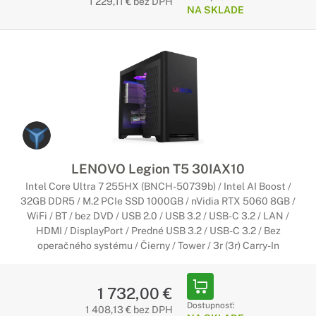
1 229,11 € bez DPH
NA SKLADE
LENOVO Legion T5 30IAX10
Intel Core Ultra 7 255HX (BNCH-50739b) / Intel AI Boost /
32GB DDR5 / M.2 PCIe SSD 1000GB / nVidia RTX 5060 8GB /
WiFi / BT / bez DVD / USB 2.0 / USB 3.2 / USB-C 3.2 / LAN /
HDMI / DisplayPort / Predné USB 3.2 / USB-C 3.2 / Bez
operačného systému / Čierny / Tower / 3r (3r) Carry-In
1 732,00 €
Dostupnosť:
1 408,13 € bez DPH