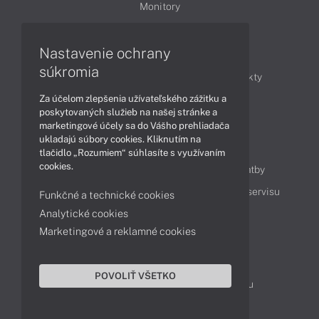
Monitory
Nastavenie ochrany
Články
súkromia
Obchodné informácie
Novinky
Produkty
Za účelom zlepšenia užívateľského zážitku a
Technológie
Videá
poskytovaných služieb na našej stránke a
marketingové účely sa do Vášho prehliadača
ukladajú súbory cookies. Kliknutím na
Obsah
tlačidlo „Rozumiem“ súhlasíte s využívaním
cookies.
Ako nakupovať
Možnosti doručenia a platby
Podpora a servis
Servisné služby
Cenník servisu
Funkčné a technické cookies
Analytické cookies
Marketingové a reklamné cookies
Kontakty
043 4224 771
Obchodné oddelenie
POVOLIŤ VŠETKO
Servisné oddelenie
Reklamácia tovaru
TeamViewer (vzdialená podpora)