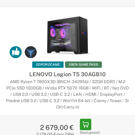
ODPORÚČAME
XBOX GAME PASS
LENOVO Legion T5 30AGB10
AMD Ryzen 7 7800X3D (BNCH-34295b) / 32GB DDR5 / M.2
PCIe SSD 1000GB / nVidia RTX 5070 16GB / WiFi / BT / bez DVD
/ USB 2.0 / USB 3.2 / USB-C 3.2 / LAN / HDMI / DisplayPort /
Predné USB 3.2 / USB-C 3.2 / Win11H 64-bit / Čierny / Tower / 3r
(3r) Carry-In
2 679,00 €
Dostupnosť:
2 178,05 € bez DPH