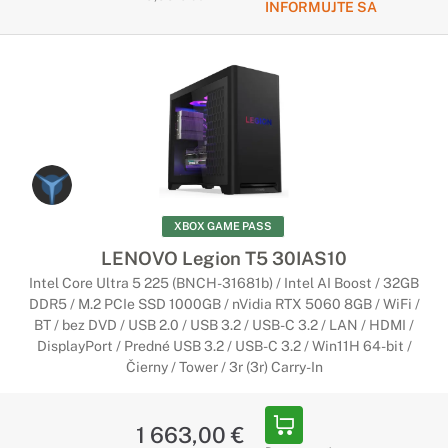
INFORMUJTE SA
XBOX GAME PASS
LENOVO Legion T5 30IAS10
Intel Core Ultra 5 225 (BNCH-31681b) / Intel AI Boost / 32GB
DDR5 / M.2 PCIe SSD 1000GB / nVidia RTX 5060 8GB / WiFi /
BT / bez DVD / USB 2.0 / USB 3.2 / USB-C 3.2 / LAN / HDMI /
DisplayPort / Predné USB 3.2 / USB-C 3.2 / Win11H 64-bit /
Čierny / Tower / 3r (3r) Carry-In
1 663,00 €