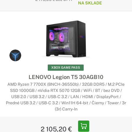
NA SKLADE
XBOX GAME PASS
LENOVO Legion T5 30AGB10
AMD Ryzen 7 7700X (BNCH-36550b) / 32GB DDR5 / M.2 PCIe
SSD 1000GB / nVidia RTX 5070 12GB / WiFi / BT / bez DVD /
USB 2.0 / USB 3.2 / USB-C 3.2 / LAN / HDMI / DisplayPort /
Predné USB 3.2 / USB-C 3.2 / Win11H 64-bit / Čierny / Tower / 3r
(3r) Carry-In
2 105,20 €