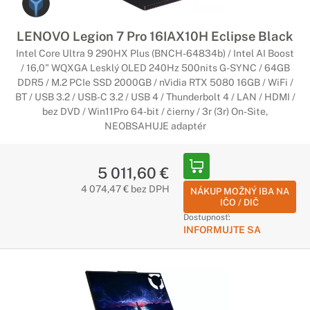
LENOVO Legion 7 Pro 16IAX10H Eclipse Black
Intel Core Ultra 9 290HX Plus (BNCH-64834b) / Intel AI Boost
/ 16,0" WQXGA Lesklý OLED 240Hz 500nits G-SYNC / 64GB
DDR5 / M.2 PCIe SSD 2000GB / nVidia RTX 5080 16GB / WiFi /
BT / USB 3.2 / USB-C 3.2 / USB 4 / Thunderbolt 4 / LAN / HDMI /
bez DVD / Win11Pro 64-bit / čierny / 3r (3r) On-Site,
NEOBSAHUJE adaptér
5 011,60 €
4 074,47 € bez DPH
NÁKUP MOŽNÝ IBA NA
IČO / DIČ
Dostupnosť:
INFORMUJTE SA