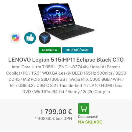
Ten najväčší herný výkon
Notebooky určené pre hardcore hráčov. Tie stroje v sebe
obsahujú tie najvýkonnejšie komponenty a tie
najpokročilejšie displeje. Vďaka tomu Vám umožnia hrať
akúkoľvek hru a poskytnú Vám dokonalý herný zážitok.
Herné notebooky Lenovo s nVidia RTX
NOVINKA
ODPORÚČAME
Vylepši svoje hranie so špičkovou grafickou
LENOVO Legion 5 15IHP11 Eclipse Black CTO
kartou
Intel Core Ultra 7 356H (BNCH-33744b) / Intel AI Boost /
Copilot+PC / 15,3" WQXGA Lesklý OLED 165Hz 500nits / 32GB
S grafickou kartou Nvidia RTX Vám už nič nestojí v ceste.
DDR5 / M.2 PCIe SSD 1000GB / nVidia RTX 5060 8GB / WiFi /
Vyskúšajte obrovský výkon herných grafických kárt Nvidia
BT / USB 3.2 / USB-C 3.2 / Thunderbolt 4 / LAN / HDMI / bez
RTX.
DVD / Win11Pro 64-bit / čierny / 2r (2r) Carry-In
Herné notebooky Lenovo s displejom
1 799,00 €
nad 144Hz
Dostupnosť:
1 462,60 € bez DPH
Dokonale plynulé zobrazenie bez sekania
NA SKLADE