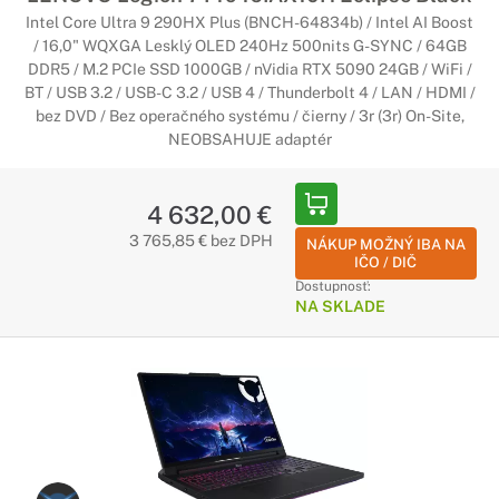
Intel Core Ultra 9 290HX Plus (BNCH-64834b) / Intel AI Boost
/ 16,0" WQXGA Lesklý OLED 240Hz 500nits G-SYNC / 64GB
DDR5 / M.2 PCIe SSD 1000GB / nVidia RTX 5090 24GB / WiFi /
BT / USB 3.2 / USB-C 3.2 / USB 4 / Thunderbolt 4 / LAN / HDMI /
bez DVD / Bez operačného systému / čierny / 3r (3r) On-Site,
NEOBSAHUJE adaptér
4 632,00 €
3 765,85 € bez DPH
NÁKUP MOŽNÝ IBA NA
IČO / DIČ
Dostupnosť:
NA SKLADE