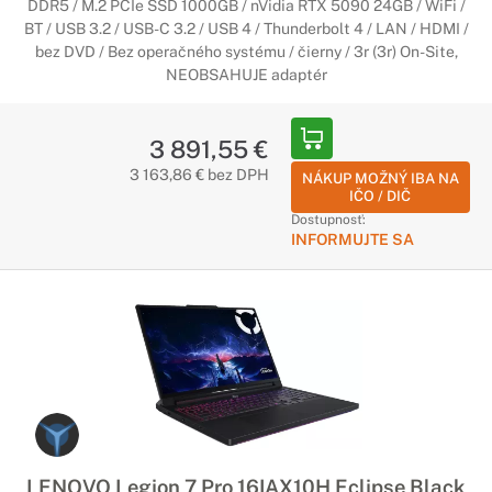
DDR5 / M.2 PCIe SSD 1000GB / nVidia RTX 5090 24GB / WiFi /
BT / USB 3.2 / USB-C 3.2 / USB 4 / Thunderbolt 4 / LAN / HDMI /
bez DVD / Bez operačného systému / čierny / 3r (3r) On-Site,
NEOBSAHUJE adaptér
3 891,55 €
3 163,86 € bez DPH
NÁKUP MOŽNÝ IBA NA
IČO / DIČ
Dostupnosť:
INFORMUJTE SA
LENOVO Legion 7 Pro 16IAX10H Eclipse Black