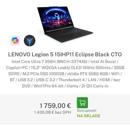
Herné notebooky Lenovo do 1000 EUR
Zlatá stredná cesta
Tieto notebooky budú vyhovujúce pre väčšinu hráčov.
Ukrývajú v sebe výkonné komponenty a účinné chladenie,
ktoré im umožní zachovať si svoj výkon.
Herné notebooky Lenovo do 2000
LENOVO Legion 5 15IHP11 Eclipse Black CTO
EUR
Intel Core Ultra 7 356H (BNCH-33744b) / Intel AI Boost /
Copilot+PC / 15,3" WQXGA Lesklý OLED 165Hz 500nits / 32GB
Maximálny výkon pre hardcore hráčov
DDR5 / M.2 PCIe SSD 1000GB / nVidia RTX 5060 8GB / WiFi /
BT / USB 3.2 / USB-C 3.2 / Thunderbolt 4 / LAN / HDMI / bez
Hľadáš skutočný herný stroj? V tom prípade pozeraj herné
DVD / Win11Pro 64-bit / čierny / 2r (2r) Carry-In
notebooky Lenovo s cenovkou do 2000 €. Tie v sebe majú tie
najlepšie procesory a grafické karty, ktoré posunú tvoje
hranie na novú úroveň.
1 759,00 €
Dostupnosť:
1 430,08 € bez DPH
Výkonné herné notebooky Lenovo pre
NA SKLADE
náročných