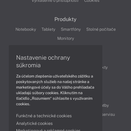
Vyhlásenie o prístupnosti
Cookies
Produkty
Notebooky
Tablety
Smartfóny
Stolné počítače
Monitory
Nastavenie ochrany
Články
súkromia
Obchodné informácie
Novinky
Produkty
Za účelom zlepšenia užívateľského zážitku a
Technológie
Videá
poskytovaných služieb na našej stránke a
marketingové účely sa do Vášho prehliadača
ukladajú súbory cookies. Kliknutím na
Obsah
tlačidlo „Rozumiem“ súhlasíte s využívaním
cookies.
Ako nakupovať
Možnosti doručenia a platby
Podpora a servis
Servisné služby
Cenník servisu
Funkčné a technické cookies
Analytické cookies
Marketingové a reklamné cookies