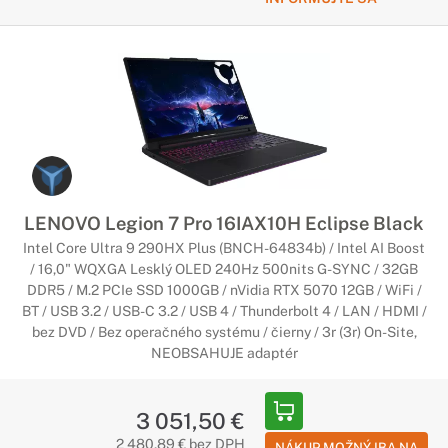
LENOVO Legion 7 Pro 16IAX10H Eclipse Black
Intel Core Ultra 9 290HX Plus (BNCH-64834b) / Intel AI Boost
/ 16,0" WQXGA Lesklý OLED 240Hz 500nits G-SYNC / 32GB
DDR5 / M.2 PCIe SSD 1000GB / nVidia RTX 5070 12GB / WiFi /
BT / USB 3.2 / USB-C 3.2 / USB 4 / Thunderbolt 4 / LAN / HDMI /
bez DVD / Bez operačného systému / čierny / 3r (3r) On-Site,
NEOBSAHUJE adaptér
3 051,50 €
2 480,89 € bez DPH
NÁKUP MOŽNÝ IBA NA