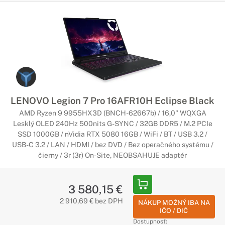
LENOVO Legion 7 Pro 16AFR10H Eclipse Black
AMD Ryzen 9 9955HX3D (BNCH-62667b) / 16,0" WQXGA
Lesklý OLED 240Hz 500nits G-SYNC / 32GB DDR5 / M.2 PCIe
SSD 1000GB / nVidia RTX 5080 16GB / WiFi / BT / USB 3.2 /
USB-C 3.2 / LAN / HDMI / bez DVD / Bez operačného systému /
čierny / 3r (3r) On-Site, NEOBSAHUJE adaptér
3 580,15 €
2 910,69 € bez DPH
NÁKUP MOŽNÝ IBA NA
IČO / DIČ
Dostupnosť: