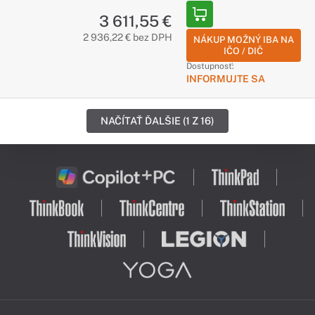
3 611,55 €
2 936,22 € bez DPH
NÁKUP MOŽNÝ IBA NA
IČO / DIČ
Dostupnosť:
INFORMUJTE SA
NAČÍTAŤ ĎALŠIE (1 Z 16)