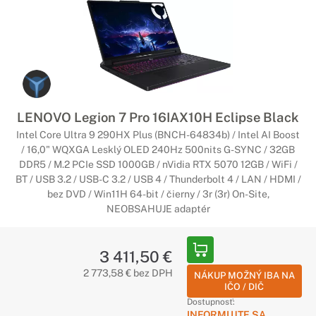
LENOVO Legion 7 Pro 16IAX10H Eclipse Black
Intel Core Ultra 9 290HX Plus (BNCH-64834b) / Intel AI Boost
/ 16,0" WQXGA Lesklý OLED 240Hz 500nits G-SYNC / 32GB
DDR5 / M.2 PCIe SSD 1000GB / nVidia RTX 5070 12GB / WiFi /
BT / USB 3.2 / USB-C 3.2 / USB 4 / Thunderbolt 4 / LAN / HDMI /
bez DVD / Win11H 64-bit / čierny / 3r (3r) On-Site,
NEOBSAHUJE adaptér
3 411,50 €
2 773,58 € bez DPH
NÁKUP MOŽNÝ IBA NA
IČO / DIČ
Dostupnosť:
INFORMUJTE SA