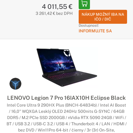
4 011,55 €
3 261,42 € bez DPH
NÁKUP MOŽNÝ IBA NA
IČO / DIČ
Dostupnosť:
INFORMUJTE SA
LENOVO Legion 7 Pro 16IAX10H Eclipse Black
Intel Core Ultra 9 290HX Plus (BNCH-64834b) / Intel AI Boost
/ 16,0" WQXGA Lesklý OLED 240Hz 500nits G-SYNC / 64GB
DDR5 / M.2 PCIe SSD 2000GB / nVidia RTX 5090 24GB / WiFi /
BT / USB 3.2 / USB-C 3.2 / USB 4 / Thunderbolt 4 / LAN / HDMI /
bez DVD / Win11Pro 64-bit / čierny / 3r (3r) On-Site,