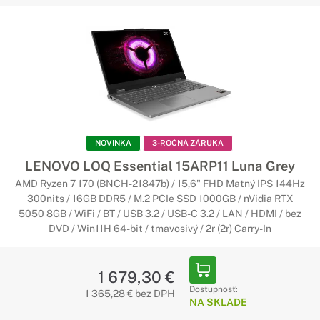
NOVINKA
3-ROČNÁ ZÁRUKA
LENOVO LOQ Essential 15ARP11 Luna Grey
AMD Ryzen 7 170 (BNCH-21847b) / 15,6" FHD Matný IPS 144Hz
300nits / 16GB DDR5 / M.2 PCIe SSD 1000GB / nVidia RTX
5050 8GB / WiFi / BT / USB 3.2 / USB-C 3.2 / LAN / HDMI / bez
DVD / Win11H 64-bit / tmavosivý / 2r (2r) Carry-In
1 679,30 €
Dostupnosť:
1 365,28 € bez DPH
NA SKLADE