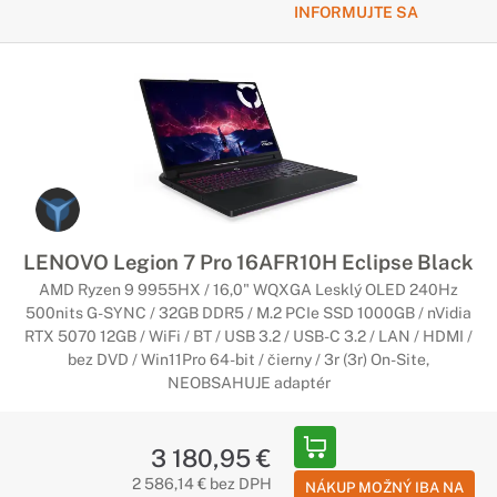
INFORMUJTE SA
LENOVO Legion 7 Pro 16AFR10H Eclipse Black
AMD Ryzen 9 9955HX / 16,0" WQXGA Lesklý OLED 240Hz
500nits G-SYNC / 32GB DDR5 / M.2 PCIe SSD 1000GB / nVidia
RTX 5070 12GB / WiFi / BT / USB 3.2 / USB-C 3.2 / LAN / HDMI /
bez DVD / Win11Pro 64-bit / čierny / 3r (3r) On-Site,
NEOBSAHUJE adaptér
3 180,95 €
2 586,14 € bez DPH
NÁKUP MOŽNÝ IBA NA