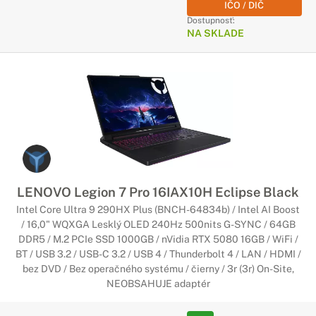
IČO / DIČ
Dostupnosť:
NA SKLADE
LENOVO Legion 7 Pro 16IAX10H Eclipse Black
Intel Core Ultra 9 290HX Plus (BNCH-64834b) / Intel AI Boost
/ 16,0" WQXGA Lesklý OLED 240Hz 500nits G-SYNC / 64GB
DDR5 / M.2 PCIe SSD 1000GB / nVidia RTX 5080 16GB / WiFi /
BT / USB 3.2 / USB-C 3.2 / USB 4 / Thunderbolt 4 / LAN / HDMI /
bez DVD / Bez operačného systému / čierny / 3r (3r) On-Site,
NEOBSAHUJE adaptér