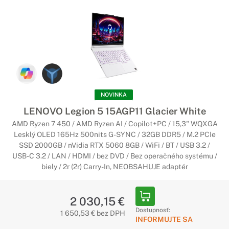
Potrebujete dokonalé zobrazenie pri hraní hier bez sekania?
Potom vyberajte spomedzi notebookov, ktoré majú v sebe
dokonalý displej nad 144 Hz, ktorý zaručí perfektný herný
zážitok.
NOVINKA
LENOVO Legion 5 15AGP11 Glacier White
AMD Ryzen 7 450 / AMD Ryzen AI / Copilot+PC / 15,3" WQXGA
Lesklý OLED 165Hz 500nits G-SYNC / 32GB DDR5 / M.2 PCIe
SSD 2000GB / nVidia RTX 5060 8GB / WiFi / BT / USB 3.2 /
USB-C 3.2 / LAN / HDMI / bez DVD / Bez operačného systému /
biely / 2r (2r) Carry-In, NEOBSAHUJE adaptér
2 030,15 €
Dostupnosť:
1 650,53 € bez DPH
INFORMUJTE SA