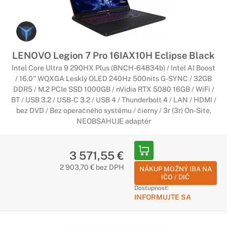
LENOVO Legion 7 Pro 16IAX10H Eclipse Black
Intel Core Ultra 9 290HX Plus (BNCH-64834b) / Intel AI Boost
/ 16,0" WQXGA Lesklý OLED 240Hz 500nits G-SYNC / 32GB
DDR5 / M.2 PCIe SSD 1000GB / nVidia RTX 5080 16GB / WiFi /
BT / USB 3.2 / USB-C 3.2 / USB 4 / Thunderbolt 4 / LAN / HDMI /
bez DVD / Bez operačného systému / čierny / 3r (3r) On-Site,
NEOBSAHUJE adaptér
3 571,55 €
2 903,70 € bez DPH
NÁKUP MOŽNÝ IBA NA
IČO / DIČ
Dostupnosť:
INFORMUJTE SA