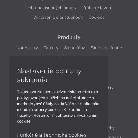
Ochrana osobných údajov
Vrátenie tovaru
Vyhlásenie o prístupnosti
Cookies
Produkty
Notebooky
Tablety
Smartfóny
Stolné počítače
Monitory
Nastavenie ochrany
Články
súkromia
Obchodné informácie
Novinky
Produkty
Za účelom zlepšenia užívateľského zážitku a
Technológie
Videá
poskytovaných služieb na našej stránke a
marketingové účely sa do Vášho prehliadača
ukladajú súbory cookies. Kliknutím na
tlačidlo „Rozumiem“ súhlasíte s využívaním
Obsah
cookies.
Ako nakupovať
Možnosti doručenia a platby
Funkčné a technické cookies
Podpora a servis
Servisné služby
Cenník servisu