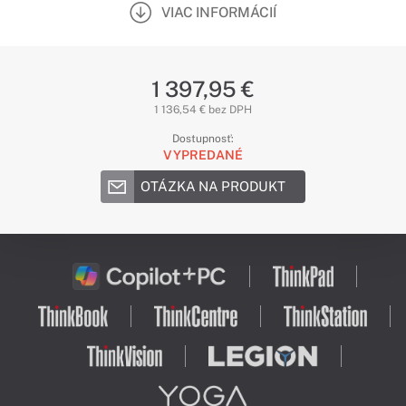
VIAC INFORMÁCIÍ
1 397,95 €
1 136,54 € bez DPH
Dostupnosť:
VYPREDANÉ
OTÁZKA NA PRODUKT