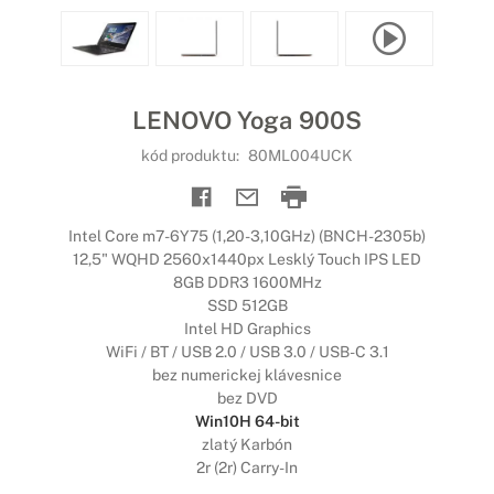
LENOVO Yoga 900S
kód produktu:
80ML004UCK
Intel Core m7-6Y75 (1,20-3,10GHz) (BNCH-2305b)
12,5" WQHD 2560x1440px Lesklý Touch IPS LED
8GB DDR3 1600MHz
SSD 512GB
Intel HD Graphics
WiFi / BT / USB 2.0 / USB 3.0 / USB-C 3.1
bez numerickej klávesnice
bez DVD
Win10H 64-bit
zlatý Karbón
2r (2r) Carry-In