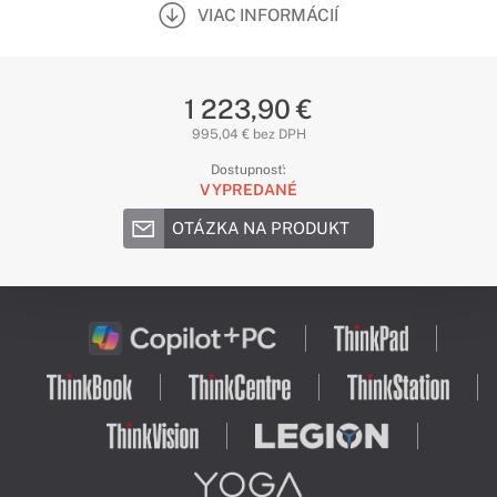
VIAC INFORMÁCIÍ
1 223,90 €
995,04 € bez DPH
Dostupnosť:
VYPREDANÉ
OTÁZKA NA PRODUKT