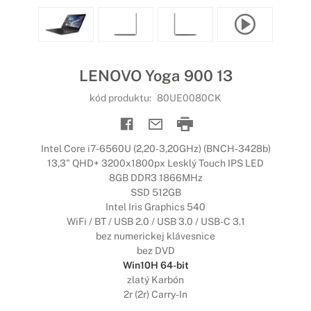
LENOVO Yoga 900 13
kód produktu:
80UE0080CK
Intel Core i7-6560U (2,20-3,20GHz) (BNCH-3428b)
13,3" QHD+ 3200x1800px Lesklý Touch IPS LED
8GB DDR3 1866MHz
SSD 512GB
Intel Iris Graphics 540
WiFi / BT / USB 2.0 / USB 3.0 / USB-C 3.1
bez numerickej klávesnice
bez DVD
Win10H 64-bit
zlatý Karbón
2r (2r) Carry-In