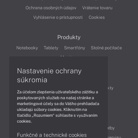
Ochrana osobných údajov
Vrátenie tovaru
Vyhlásenie o prístupnosti
Cookies
Produkty
Notebooky
Tablety
Smartfóny
Stolné počítače
Monitory
Nastavenie ochrany
Články
súkromia
Obchodné informácie
Novinky
Produkty
Za účelom zlepšenia užívateľského zážitku a
Technológie
Videá
poskytovaných služieb na našej stránke a
marketingové účely sa do Vášho prehliadača
ukladajú súbory cookies. Kliknutím na
tlačidlo „Rozumiem“ súhlasíte s využívaním
Obsah
cookies.
Ako nakupovať
Možnosti doručenia a platby
Funkčné a technické cookies
Podpora a servis
Servisné služby
Cenník servisu