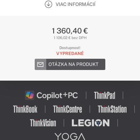
VIAC INFORMÁCIÍ
1 360,40 €
1 106,02 € bez DPH
Dostupnosť:
VYPREDANÉ
OTÁZKA NA PRODUKT