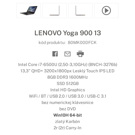
LENOVO Yoga 900 13
kód produktu:
80MK00DFCK
Intel Core i7-6500U (2,50-3,10GHz) (BNCH-3276b)
13,3" QHD+ 3200x1800px Lesklý Touch IPS LED
8GB DDR3 1600MHz
SSD 512GB
Intel HD Graphics
WiFi / BT / USB 2.0 / USB 3.0 / USB-C 3.1
bez numerickej klávesnice
bez DVD
Win10H 64-bit
zlatý Karbón
2r (2r) Carry-In