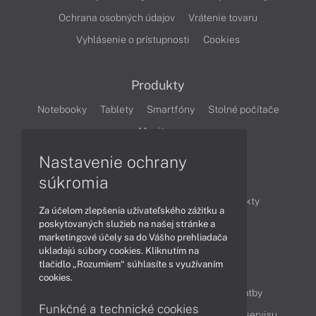
Ochrana osobných údajov
Vrátenie tovaru
Vyhlásenie o prístupnosti
Cookies
Produkty
Notebooky
Tablety
Smartfóny
Stolné počítače
Monitory
Nastavenie ochrany
Články
súkromia
Obchodné informácie
Novinky
Produkty
Za účelom zlepšenia užívateľského zážitku a
Technológie
Videá
poskytovaných služieb na našej stránke a
marketingové účely sa do Vášho prehliadača
ukladajú súbory cookies. Kliknutím na
tlačidlo „Rozumiem“ súhlasíte s využívaním
Obsah
cookies.
Ako nakupovať
Možnosti doručenia a platby
Funkčné a technické cookies
Podpora a servis
Servisné služby
Cenník servisu