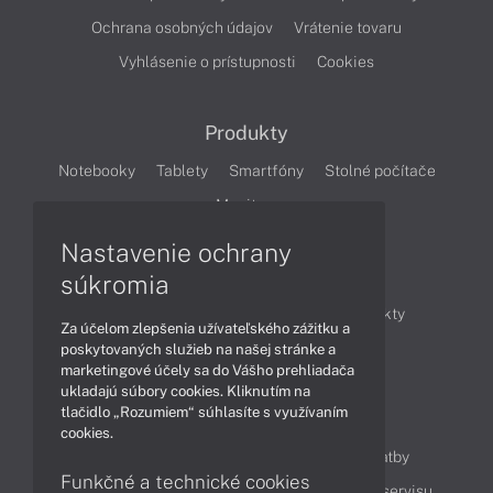
Ochrana osobných údajov
Vrátenie tovaru
Vyhlásenie o prístupnosti
Cookies
Produkty
Notebooky
Tablety
Smartfóny
Stolné počítače
Monitory
Nastavenie ochrany
Články
súkromia
Obchodné informácie
Novinky
Produkty
Za účelom zlepšenia užívateľského zážitku a
Technológie
Videá
poskytovaných služieb na našej stránke a
marketingové účely sa do Vášho prehliadača
ukladajú súbory cookies. Kliknutím na
tlačidlo „Rozumiem“ súhlasíte s využívaním
Obsah
cookies.
Ako nakupovať
Možnosti doručenia a platby
Funkčné a technické cookies
Podpora a servis
Servisné služby
Cenník servisu