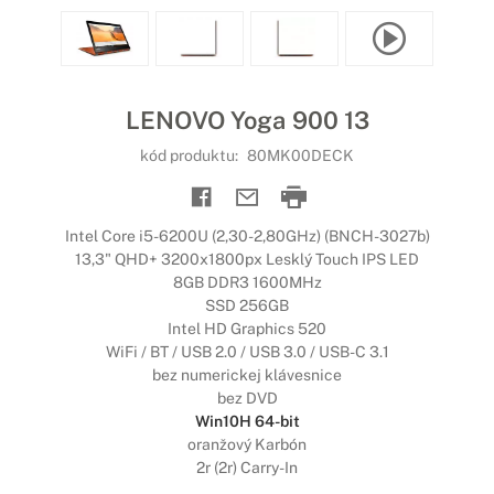
LENOVO Yoga 900 13
kód produktu:
80MK00DECK
Intel Core i5-6200U (2,30-2,80GHz) (BNCH-3027b)
13,3" QHD+ 3200x1800px Lesklý Touch IPS LED
8GB DDR3 1600MHz
SSD 256GB
Intel HD Graphics 520
WiFi / BT / USB 2.0 / USB 3.0 / USB-C 3.1
bez numerickej klávesnice
bez DVD
Win10H 64-bit
oranžový Karbón
2r (2r) Carry-In