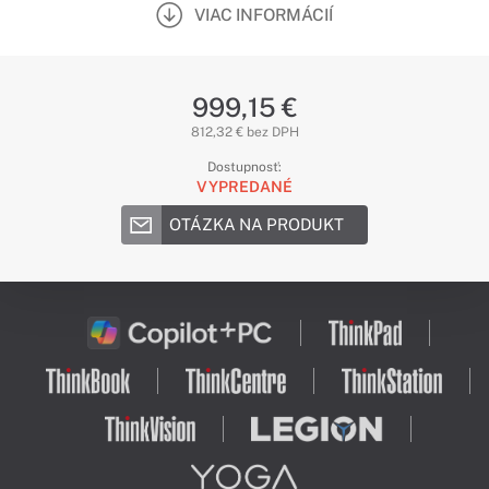
VIAC INFORMÁCIÍ
999,15 €
812,32 € bez DPH
Dostupnosť:
VYPREDANÉ
OTÁZKA NA PRODUKT