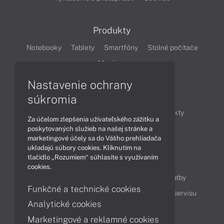
Produkty
Notebooky
Tablety
Smartfóny
Stolné počítače
Monitory
Nastavenie ochrany
Články
súkromia
Obchodné informácie
Novinky
Produkty
Za účelom zlepšenia užívateľského zážitku a
Technológie
Videá
poskytovaných služieb na našej stránke a
marketingové účely sa do Vášho prehliadača
ukladajú súbory cookies. Kliknutím na
tlačidlo „Rozumiem“ súhlasíte s využívaním
Obsah
cookies.
Ako nakupovať
Možnosti doručenia a platby
Funkčné a technické cookies
Podpora a servis
Servisné služby
Cenník servisu
Analytické cookies
Marketingové a reklamné cookies