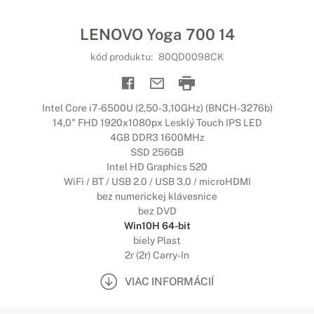
LENOVO Yoga 700 14
kód produktu:
80QD0098CK
Intel Core i7-6500U (2,50-3,10GHz) (BNCH-3276b)
14,0" FHD 1920x1080px Lesklý Touch IPS LED
4GB DDR3 1600MHz
SSD 256GB
Intel HD Graphics 520
WiFi / BT / USB 2.0 / USB 3.0 / microHDMI
bez numerickej klávesnice
bez DVD
Win10H 64-bit
biely Plast
2r (2r) Carry-In
VIAC INFORMÁCIÍ