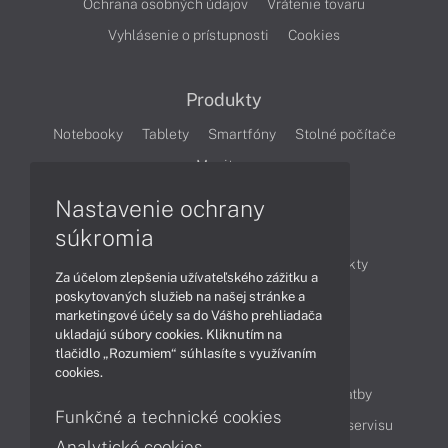
Ochrana osobných údajov
Vrátenie tovaru
Vyhlásenie o prístupnosti
Cookies
Produkty
Notebooky
Tablety
Smartfóny
Stolné počítače
Monitory
Nastavenie ochrany
Články
súkromia
Obchodné informácie
Novinky
Produkty
Za účelom zlepšenia užívateľského zážitku a
Technológie
Videá
poskytovaných služieb na našej stránke a
marketingové účely sa do Vášho prehliadača
ukladajú súbory cookies. Kliknutím na
tlačidlo „Rozumiem“ súhlasíte s využívaním
Obsah
cookies.
Ako nakupovať
Možnosti doručenia a platby
Funkčné a technické cookies
Podpora a servis
Servisné služby
Cenník servisu
Analytické cookies