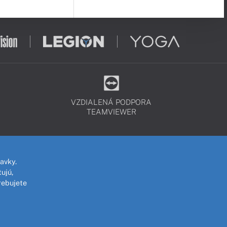
VZDIALENÁ PODPORA
TEAMVIEWER
avky.
ujú,
rebujete