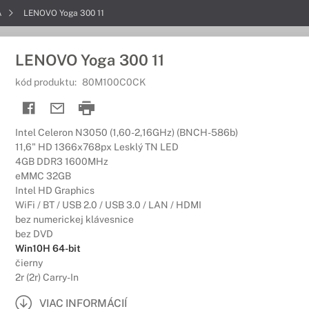
A
LENOVO Yoga 300 11
LENOVO Yoga 300 11
kód produktu:
80M100C0CK
Intel Celeron N3050 (1,60-2,16GHz) (BNCH-586b)
11,6" HD 1366x768px Lesklý TN LED
4GB DDR3 1600MHz
eMMC 32GB
Intel HD Graphics
WiFi / BT / USB 2.0 / USB 3.0 / LAN / HDMI
bez numerickej klávesnice
bez DVD
Win10H 64-bit
čierny
2r (2r) Carry-In
VIAC INFORMÁCIÍ