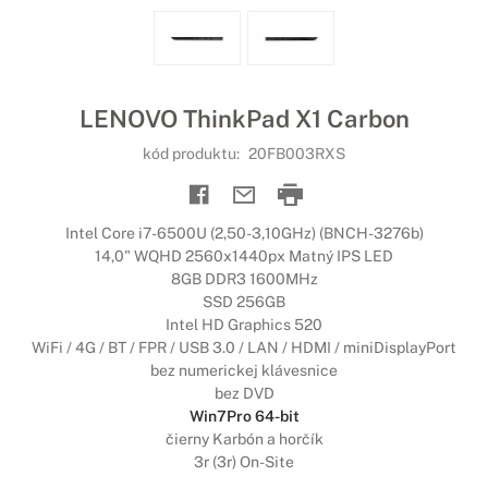
LENOVO ThinkPad X1 Carbon
kód produktu:
20FB003RXS
Intel Core i7-6500U (2,50-3,10GHz) (BNCH-3276b)
14,0" WQHD 2560x1440px Matný IPS LED
8GB DDR3 1600MHz
SSD 256GB
Intel HD Graphics 520
WiFi / 4G / BT / FPR / USB 3.0 / LAN / HDMI / miniDisplayPort
bez numerickej klávesnice
bez DVD
Win7Pro 64-bit
čierny Karbón a horčík
3r (3r) On-Site