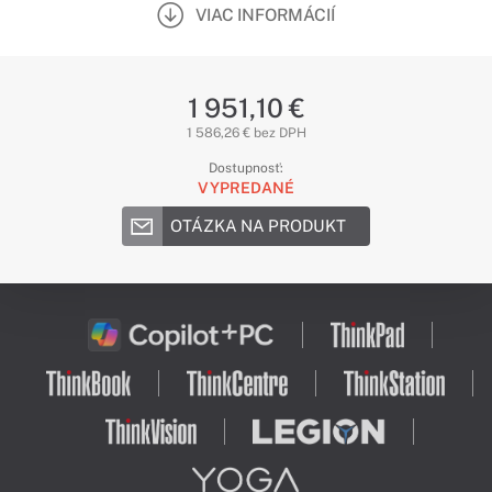
VIAC INFORMÁCIÍ
1 951,10 €
1 586,26 € bez DPH
Dostupnosť:
VYPREDANÉ
OTÁZKA NA PRODUKT