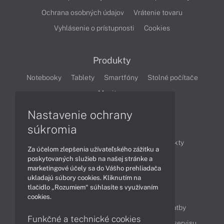
Ochrana osobných údajov
Vrátenie tovaru
Vyhlásenie o prístupnosti
Cookies
Produkty
Notebooky
Tablety
Smartfóny
Stolné počítače
Monitory
Nastavenie ochrany
Články
súkromia
Obchodné informácie
Novinky
Produkty
Za účelom zlepšenia užívateľského zážitku a
Technológie
Videá
poskytovaných služieb na našej stránke a
marketingové účely sa do Vášho prehliadača
ukladajú súbory cookies. Kliknutím na
tlačidlo „Rozumiem“ súhlasíte s využívaním
Obsah
cookies.
Ako nakupovať
Možnosti doručenia a platby
Funkčné a technické cookies
Podpora a servis
Servisné služby
Cenník servisu