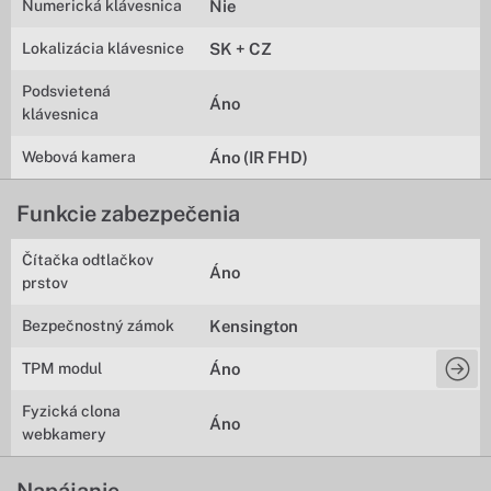
Numerická klávesnica
Nie
Lokalizácia klávesnice
SK + CZ
Podsvietená
Áno
klávesnica
Webová kamera
Áno (IR FHD)
Funkcie zabezpečenia
Čítačka odtlačkov
Áno
prstov
Bezpečnostný zámok
Kensington
TPM modul
Áno
Fyzická clona
Áno
webkamery