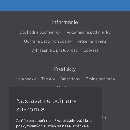
Informácie
Obchodné podmienky
Reklamačné podmienky
Ochrana osobných údajov
Vrátenie tovaru
Vyhlásenie o prístupnosti
Cookies
Produkty
Notebooky
Tablety
Smartfóny
Stolné počítače
Monitory
Nastavenie ochrany
Články
súkromia
Obchodné informácie
Novinky
Produkty
Za účelom zlepšenia užívateľského zážitku a
Technológie
Videá
poskytovaných služieb na našej stránke a