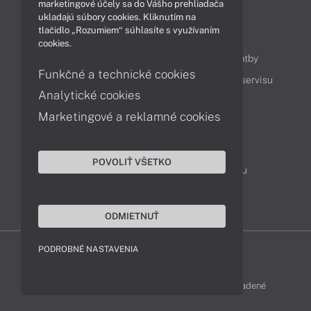
marketingové účely sa do Vášho prehliadača
ukladajú súbory cookies. Kliknutím na
tlačidlo „Rozumiem“ súhlasíte s využívaním
Obsah
cookies.
Ako nakupovať
Možnosti doručenia a platby
Funkčné a technické cookies
Podpora a servis
Servisné služby
Cenník servisu
Analytické cookies
Marketingové a reklamné cookies
Kontakty
043 4224 771
Obchodné oddelenie
POVOLIŤ VŠETKO
Servisné oddelenie
Reklamácia tovaru
TeamViewer (vzdialená podpora)
ODMIETNUŤ
PODROBNÉ NASTAVENIA
LENOVO-SHOP © 2013 - 2026 Všetky práva vyhradené