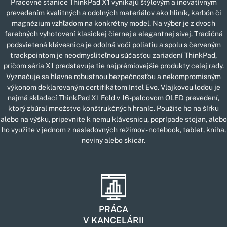
Pracovné stanice ThinkPad X1 vynikajú štýlovým a inovatívnym
prevedením kvalitných a odolných materiálov ako hliník, karbón či
magnézium vzhľadom na konkrétny model. Na výber je z dvoch
farebných vyhotovení klasickej čiernej a elegantnej sivej. Tradičná
podsvietená klávesnica je odolná voči poliatiu a spolu s červeným
trackpointom je neodmysliteľnou súčasťou zariadení ThinkPad,
pričom séria X1 predstavuje tie najprémiovejšie produkty celej rady.
Vyznačuje sa hlavne robustnou bezpečnosťou a nekompromisným
výkonom deklarovaným certifikátom Intel Evo. Vlajkovou loďou je
najmä skladací ThinkPad X1 Fold v 16-palcovom OLED prevedení,
ktorý zbúral množstvo konštrukčných hraníc. Použite ho na šírku
alebo na výšku, pripevnite k nemu klávesnicu, poprípade stojan, alebo
ho využite v jednom z nasledovných režimov - notebook, tablet, kniha,
noviny alebo skicár.
PRÁCA
V KANCELÁRII