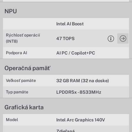
NPU
Intel AI Boost
Rýchlosť operácií
47 TOPS
(INT8)
Podpora AI
AI PC / Copilot+PC
Operačná pamäť
Veľkosť pamäte
32 GB RAM (32 na doske)
Typ pamäte
LPDDR5x - 8533MHz
Grafická karta
Model
Intel Arc Graphics 140V
Zdieľaná