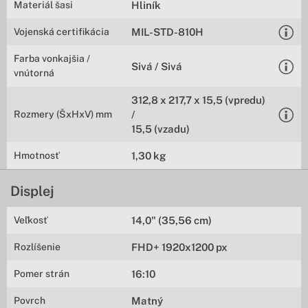
Materiál šasi
Hliník
Vojenská certifikácia
MIL-STD-810H
Farba vonkajšia /
Sivá / Sivá
vnútorná
312,8 x 217,7 x 15,5 (vpredu)
Rozmery (ŠxHxV) mm
/
15,5 (vzadu)
Hmotnosť
1,30 kg
Displej
Veľkosť
14,0" (35,56 cm)
Rozlíšenie
FHD+ 1920x1200 px
Pomer strán
16:10
Povrch
Matný