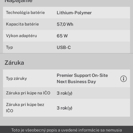
Napájanie
Technológia batérie
Lithium-Polymer
Kapacita batérie
57,0 Wh
Výkon adaptéru
65 W
Typ
USB-C
Záruka
Premier Support On-Site
Typ záruky
Next Business Day
Záruka pri kúpe na IČO
3 rok(y)
Záruka pri kúpe bez
3 rok(y)
IČO
Toto je všeobecný popis a uvedené informácie sa nemusia