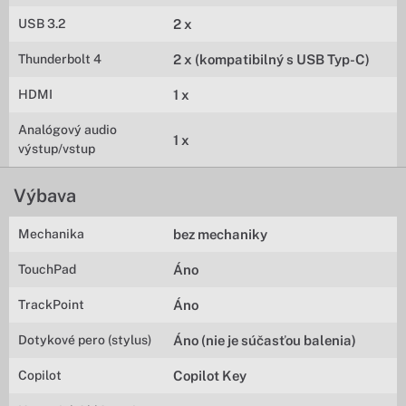
USB 3.2
2 x
Thunderbolt 4
2 x (kompatibilný s USB Typ-C)
HDMI
1 x
Analógový audio
1 x
výstup/vstup
Výbava
Mechanika
bez mechaniky
TouchPad
Áno
TrackPoint
Áno
Dotykové pero (stylus)
Áno (nie je súčasťou balenia)
Copilot
Copilot Key