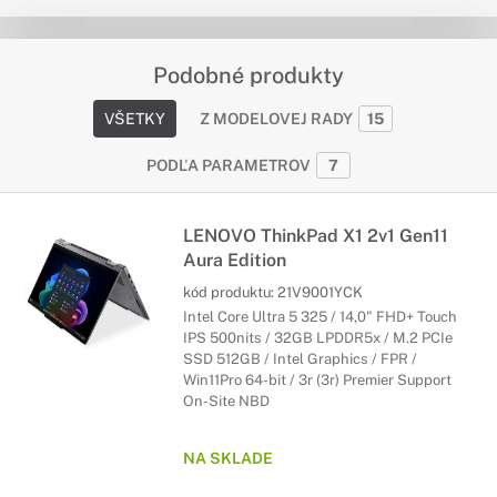
Podobné produkty
VŠETKY
Z MODELOVEJ RADY
15
PODĽA PARAMETROV
7
LENOVO ThinkPad X1 2v1 Gen11
Aura Edition
kód produktu:
21V9001YCK
Intel Core Ultra 5 325 / 14,0" FHD+ Touch
IPS 500nits / 32GB LPDDR5x / M.2 PCIe
SSD 512GB / Intel Graphics / FPR /
Win11Pro 64-bit / 3r (3r) Premier Support
On-Site NBD
NA SKLADE