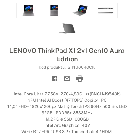
LENOVO ThinkPad X1 2v1 Gen10 Aura
Edition
kód produktu:
21NU0040CK
Intel Core Ultra 7 258V (2,20-4,80GHz) (BNCH-19548b)
NPU Intel AI Boost (47 TOPS) Copilot+PC
14,0" FHD+ 1920x1200px Matný Touch IPS 60Hz 500nits LED
32GB LPDDR5x 8533MHz
M.2 PCIe SSD 1000GB
Intel Arc Graphics 140V
WiFi / BT / FPR / USB 3.2 / Thunderbolt 4 / HDMI