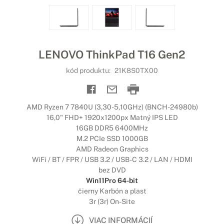
LENOVO ThinkPad T16 Gen2
kód produktu:
21K8S0TX00
AMD Ryzen 7 7840U (3,30-5,10GHz) (BNCH-24980b)
16,0" FHD+ 1920x1200px Matný IPS LED
16GB DDR5 6400MHz
M.2 PCIe SSD 1000GB
AMD Radeon Graphics
WiFi / BT / FPR / USB 3.2 / USB-C 3.2 / LAN / HDMI
bez DVD
Win11Pro 64-bit
čierny Karbón a plast
3r (3r) On-Site
VIAC INFORMÁCIÍ