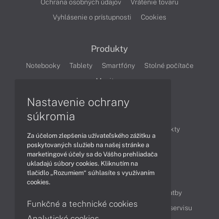
Ochrana osobných údajov
Vrátenie tovaru
Vyhlásenie o prístupnosti
Cookies
Produkty
Notebooky
Tablety
Smartfóny
Stolné počítače
Monitory
Nastavenie ochrany
Články
súkromia
Obchodné informácie
Novinky
Produkty
Za účelom zlepšenia užívateľského zážitku a
Technológie
Videá
poskytovaných služieb na našej stránke a
marketingové účely sa do Vášho prehliadača
ukladajú súbory cookies. Kliknutím na
tlačidlo „Rozumiem“ súhlasíte s využívaním
Obsah
cookies.
Ako nakupovať
Možnosti doručenia a platby
Funkčné a technické cookies
Podpora a servis
Servisné služby
Cenník servisu
Analytické cookies