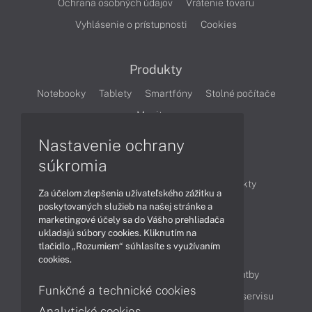
Ochrana osobných údajov
Vrátenie tovaru
Vyhlásenie o prístupnosti
Cookies
Produkty
Notebooky
Tablety
Smartfóny
Stolné počítače
Monitory
Nastavenie ochrany
Články
súkromia
Obchodné informácie
Novinky
Produkty
Za účelom zlepšenia užívateľského zážitku a
Technológie
Videá
poskytovaných služieb na našej stránke a
marketingové účely sa do Vášho prehliadača
ukladajú súbory cookies. Kliknutím na
tlačidlo „Rozumiem“ súhlasíte s využívaním
Obsah
cookies.
Ako nakupovať
Možnosti doručenia a platby
Funkčné a technické cookies
Podpora a servis
Servisné služby
Cenník servisu
Analytické cookies