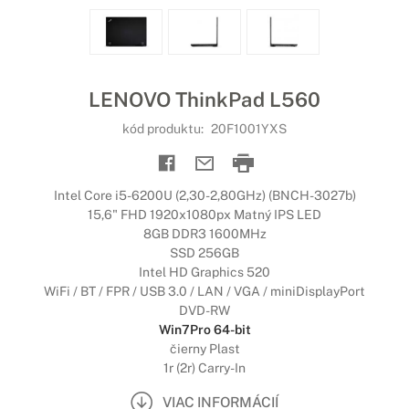
LENOVO ThinkPad L560
kód produktu:
20F1001YXS
Intel Core i5-6200U (2,30-2,80GHz) (BNCH-3027b)
15,6" FHD 1920x1080px Matný IPS LED
8GB DDR3 1600MHz
SSD 256GB
Intel HD Graphics 520
WiFi / BT / FPR / USB 3.0 / LAN / VGA / miniDisplayPort
DVD-RW
Win7Pro 64-bit
čierny Plast
1r (2r) Carry-In
VIAC INFORMÁCIÍ