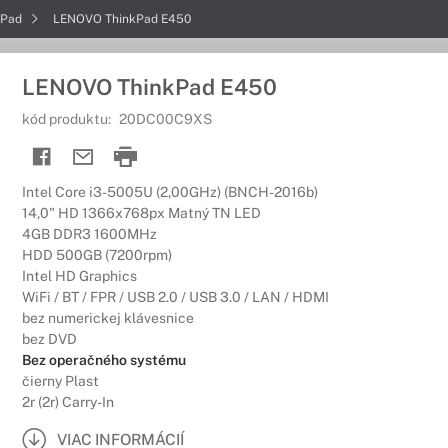
kPad
LENOVO ThinkPad E450
LENOVO ThinkPad E450
kód produktu:
20DC00C9XS
Intel Core i3-5005U (2,00GHz) (BNCH-2016b)
14,0" HD 1366x768px Matný TN LED
4GB DDR3 1600MHz
HDD 500GB (7200rpm)
Intel HD Graphics
WiFi / BT / FPR / USB 2.0 / USB 3.0 / LAN / HDMI
bez numerickej klávesnice
bez DVD
Bez operačného systému
čierny Plast
2r (2r) Carry-In
VIAC INFORMÁCIÍ