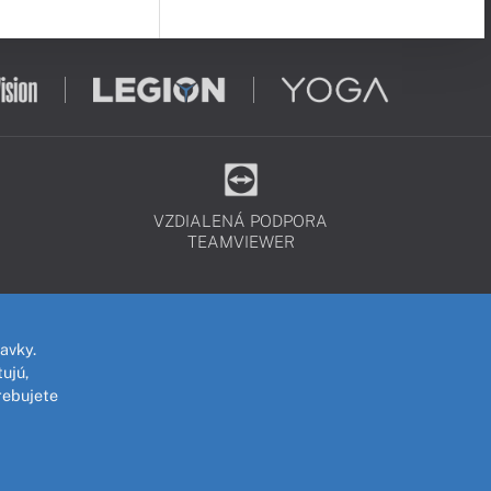
VZDIALENÁ PODPORA
TEAMVIEWER
avky.
ujú,
rebujete