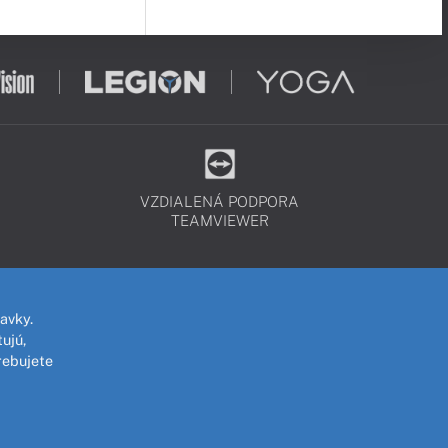
VZDIALENÁ PODPORA
TEAMVIEWER
avky.
ujú,
rebujete