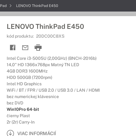
kPad
LENOVO ThinkPad E450
LENOVO ThinkPad E450
kód produktu:
20DC00C8XS
Intel Core i3-5005U (2,00GHz) (BNCH-2016b)
14,0" HD 1366x768px Matný TN LED
4GB DDR3 1600MHz
HDD 500GB (7200rpm)
Intel HD Graphics
WiFi / BT / FPR / USB 2.0 / USB 3.0 / LAN / HDMI
bez numerickej klávesnice
bez DVD
Win10Pro 64-bit
čierny Plast
2r (2r) Carry-In
VIAC INFORMÁCIÍ