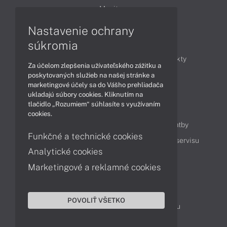
Monitory
Nastavenie ochrany
Články
súkromia
Obchodné informácie
Novinky
Produkty
Za účelom zlepšenia užívateľského zážitku a
Technológie
Videá
poskytovaných služieb na našej stránke a
marketingové účely sa do Vášho prehliadača
ukladajú súbory cookies. Kliknutím na
tlačidlo „Rozumiem“ súhlasíte s využívaním
Obsah
cookies.
Ako nakupovať
Možnosti doručenia a platby
Funkčné a technické cookies
Podpora a servis
Servisné služby
Cenník servisu
Analytické cookies
Marketingové a reklamné cookies
Kontakty
043 4224 771
Obchodné oddelenie
POVOLIŤ VŠETKO
Servisné oddelenie
Reklamácia tovaru
TeamViewer (vzdialená podpora)