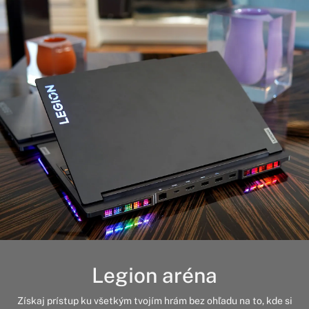
Legion aréna
Získaj prístup ku všetkým tvojím hrám bez ohľadu na to, kde si