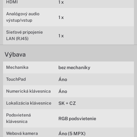
HDMI
1 x
Analógový audio
1 x
výstup/vstup
Sieťové pripojenie
1 x
LAN (RJ45)
Výbava
Mechanika
bez mechaniky
TouchPad
Áno
Numerická klávesnica
Áno
Lokalizácia klávesnice
SK + CZ
Podsvietená
RGB podsvietenie
klávesnica
Webová kamera
Áno (5 MPX)