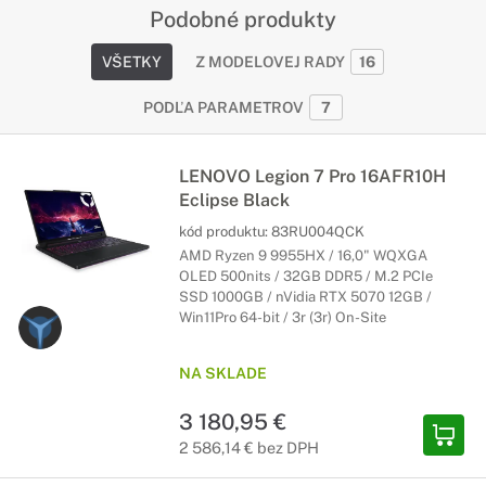
Podobné produkty
VŠETKY
Z MODELOVEJ RADY
16
PODĽA PARAMETROV
7
LENOVO Legion 7 Pro 16AFR10H
Eclipse Black
kód produktu:
83RU004QCK
AMD Ryzen 9 9955HX / 16,0" WQXGA
OLED 500nits / 32GB DDR5 / M.2 PCIe
SSD 1000GB / nVidia RTX 5070 12GB /
Win11Pro 64-bit / 3r (3r) On-Site
NA SKLADE
3 180,95 €
2 586,14 € bez DPH