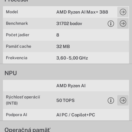
Model
AMD Ryzen AI Max+ 388
Benchmark
31702 bodov
Počet jadier
8
Pamäť cache
32 MB
Frekvencia
3,60 - 5,00 GHz
NPU
AMD Ryzen AI
Rýchlosť operácií
50 TOPS
(INT8)
Podpora AI
AI PC / Copilot+PC
Operačná pamäť