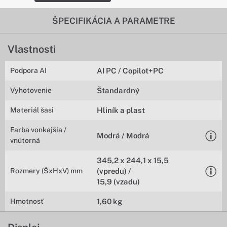
ŠPECIFIKÁCIA A PARAMETRE
Vlastnosti
Podpora AI
AI PC / Copilot+PC
Vyhotovenie
Štandardný
Materiál šasi
Hliník a plast
Farba vonkajšia /
Modrá / Modrá
vnútorná
345,2 x 244,1 x 15,5
Rozmery (ŠxHxV) mm
(vpredu) /
15,9 (vzadu)
Hmotnosť
1,60 kg