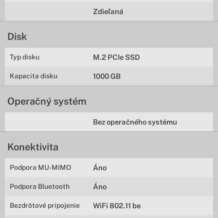
Zdieľaná
Disk
Typ disku
M.2 PCIe SSD
Kapacita disku
1000 GB
Operačný systém
Bez operačného systému
Konektivita
Podpora MU-MIMO
Áno
Podpora Bluetooth
Áno
Bezdrôtové pripojenie
WiFi 802.11 be