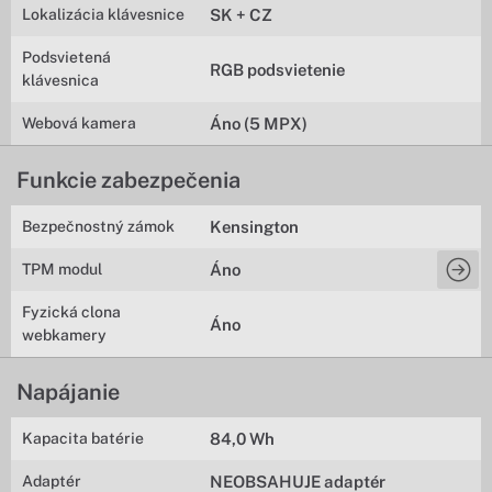
Lokalizácia klávesnice
SK + CZ
Podsvietená
RGB podsvietenie
klávesnica
Webová kamera
Áno (5 MPX)
Funkcie zabezpečenia
Bezpečnostný zámok
Kensington
TPM modul
Áno
Fyzická clona
Áno
webkamery
Napájanie
Kapacita batérie
84,0 Wh
Adaptér
NEOBSAHUJE adaptér