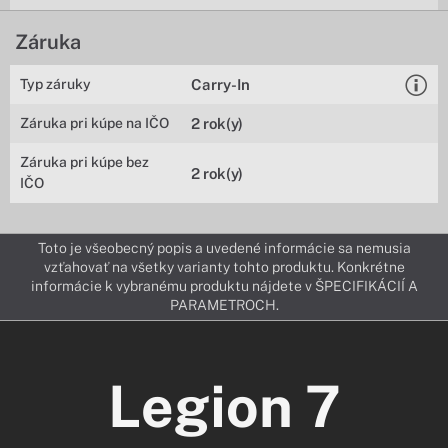
Záruka
Typ záruky
Carry-In
Záruka pri kúpe na IČO
2 rok(y)
Záruka pri kúpe bez
2 rok(y)
IČO
Toto je všeobecný popis a uvedené informácie sa nemusia
vzťahovať na všetky varianty tohto produktu. Konkrétne
informácie k vybranému produktu nájdete v ŠPECIFIKÁCIÍ A
PARAMETROCH.
Legion 7