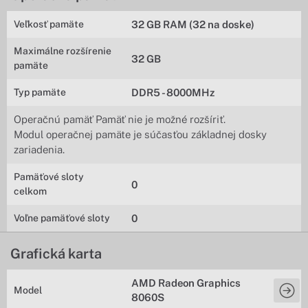
Veľkosť pamäte
32 GB RAM (32 na doske)
Maximálne rozšírenie
32 GB
pamäte
Typ pamäte
DDR5 - 8000MHz
Operačnú pamäť Pamäť nie je možné rozšíriť.
Modul operačnej pamäte je súčasťou základnej dosky
zariadenia.
Pamäťové sloty
0
celkom
Voľne pamäťové sloty
0
Grafická karta
AMD Radeon Graphics
Model
8060S