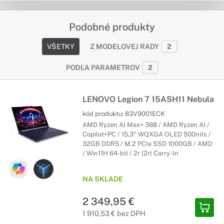
Podobné produkty
VŠETKY
Z MODELOVEJ RADY
2
PODĽA PARAMETROV
2
LENOVO Legion 7 15ASH11 Nebula
kód produktu:
83V9001ECK
AMD Ryzen AI Max+ 388 / AMD Ryzen AI /
Copilot+PC / 15,3" WQXGA OLED 500nits /
32GB DDR5 / M.2 PCIe SSD 1000GB / AMD
/ Win11H 64-bit / 2r (2r) Carry-In
NA SKLADE
2 349,95 €
1 910,53 € bez DPH