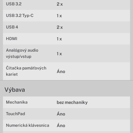
USB 3.2
2 x
USB 3.2 Typ-C
1 x
USB 4
2 x
HDMI
1 x
Analógový audio
1 x
výstup/vstup
Čítačka pamäťových
Áno
kariet
Výbava
Mechanika
bez mechaniky
TouchPad
Áno
Numerická klávesnica
Áno