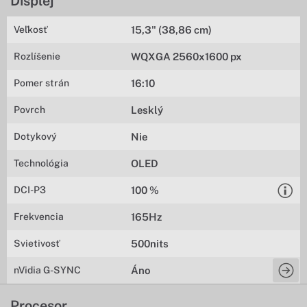
Displej
Veľkosť
15,3" (38,86 cm)
Rozlíšenie
WQXGA 2560x1600 px
Pomer strán
16:10
Povrch
Lesklý
Dotykový
Nie
Technológia
OLED
DCI-P3
100 %
Frekvencia
165Hz
Svietivosť
500nits
nVidia G-SYNC
Áno
Procesor