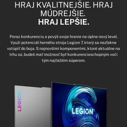
HRAJ KVALITNEJŠIE. HRAJ
MÚDREJŠIE.
HRAJ LEPŠIE.
Poraz konkurenciu a povýš svoje hranie na úplne nový level.
Využi potenciál herného stroja Legion 7, ktorý sa nezľakne
vstúpiť do boja. S najnovšími komponentmi, ktoré aktuálne na
trhu sú, budeš mať možnosť byť konkurencieschopným voči
tým najťažším súperom.