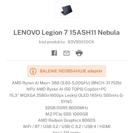
LENOVO Legion 7 15ASH11 Nebula
kód produktu:
83V9001DCK
BALENIE NEOBSAHUJE adaptér
AMD Ryzen AI Max+ 388 (3,60-5,00GHz) (BNCH-31702b)
NPU AMD Ryzen AI (50 TOPS) Copilot+PC
15,3" WQXGA 2560x1600px Lesklý OLED 165Hz 500nits G-
SYNC
32GB DDR5 8000MHz
M.2 PCIe SSD 1000GB
AMD Radeon Graphics 8060S
WiFi / BT / USB 3.2 / USB-C 3.2 / USB 4 / HDMI
bez LAN portu