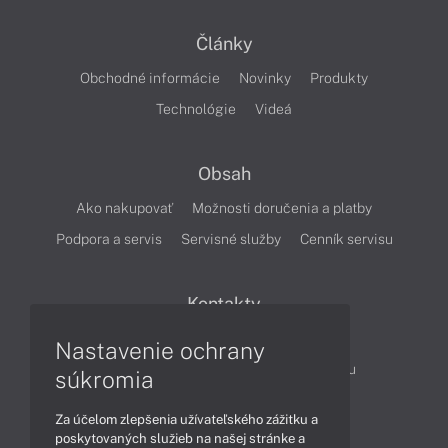
Články
Obchodné informácie
Novinky
Produkty
Technológie
Videá
Obsah
Ako nakupovať
Možnosti doručenia a platby
Podpora a servis
Servisné služby
Cenník servisu
Kontakty
043 4224 771
Obchodné oddelenie
Nastavenie ochrany
Servisné oddelenie
Reklamácia tovaru
súkromia
TeamViewer (vzdialená podpora)
Za účelom zlepšenia užívateľského zážitku a
poskytovaných služieb na našej stránke a